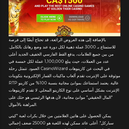
بالإضافة إلى هذه العروض الرائعة، قد تحتاج أيضًا إلى فرصة
للاستمتاع بـ 3000 عملة ذهبية لكل دورة عند وضع رهانك بالكامل.
من بين جميع العلامات، يدفع القط الفارسي الخفيف الجديد أعلى
عدد من العملات، حيث يبلغ 1,100,000 عملة لكل خمسة في
العمود. تتمثل رحلة CasinoWizard في البحث عن كازينوهات
موثوقة على الإنترنت تقدم ألعاب ماكينات القمار الإلكترونية بتكوينات
RTP عالية. يعتمد استمتاعك بموانئ مجانية بنسبة 100% من كازينو
الإنترنت بشكل أساسي على نوع الكازينو المحلي. لا تقدم كازينوهات
"المال الحقيقي" موانئ مجانية، لأن هدفها الرئيسي هو حثك على
المراهنة بالأموال.
يمكن الحصول على هاتين العلامتين من خلال بكرات لعبة "كيتي
سباركل". أعلى عائد ممكن لهذه اللعبة هو 25000 ضعف إجمالي