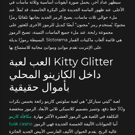
سيظهر عداد آخر، يحمل صورة أيقونات أساسية وثلاثة ماسات في
الأعلى. عند ظهور الماسة الجديدة على البكرة الخامسة، قد تُملأ. عند
ملء حوالي ثلاث ماسات، يصبح الرمز الجديد بجانبها تلقائيًا رمزًا
مجنونًا. يُستخدم رمز "مجنون" أيضًا كبديل للرموز الأخرى للعثور على
مجموعة رابحة. عند ملء جميع الماسات الثمينة، تصبح الرموز
Slotorama هي قائمة ألعاب ماكينات القمار
البسيطة رموزًا بديلة.
على الإنترنت تقدم موانئ وموانئ مجانية للاستمتاع بها.
العب لعبة Kitty Glitter
داخل الكازينو المحلي
بأموال حقيقية
لعبة "كيتي سباركل" هي لعبة سلوتس كازينو رائعة بخمس بكرات
و30 خط دفع، وتتميز بتصميم كلاسيكي ثلاثي الأبعاد. الرموز منخفضة
التكلفة في اللعبة هي الرموز العشرة الأكثر مهارة.
مكافأة كازينو
tusk casino
أما الحيوانات الأليفة الخمسة الجديدة فهي الرموز
عالية الربح. يقدم الحيوان الأليف الفارسي الأبيض الجديد الجائزة