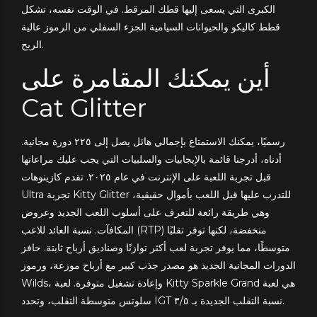
الكبرى التي يسعى إليها قطك المرقط. في الوقت نفسه، تشكل
قطط كاليكو والحيوانات السيامية الجزء السفلي من الرموز عالية
الربح.
أين يمكنك المقامرة على
Cat Glitter
رسميًا، يمكنك الاستمتاع بإجمالي هائل يصل إلى ٢٢٥ دورة مجانية.
أدناه، أدرجنا قائمة بالإيجابيات والسلبيات التي يجب عليك مراعاتها
قبل تجربة اللعبة على الإنترنت في عام ٢٠٢٥. تقدم كازينوهات
Ultra تجربة Kitty Glitter للتدرب عليها قبل اللعب بأموال حقيقية،
وهي طريقة رائعة للتعرف على أسلوب اللعب الجديد وعروض
المكافآت. نسبة العائد للاعب (RTP) منخفضة، لكنها توفر تقلبًا
متوسطًا، مما يوفر تجربة لعب أكثر توازنًا وصناديق أرباح ثابتة. حافز
الدورات المجانية الجديد هو مصدر جذب كبير مع أرباح موزعة، ورموز
Wilds، وإعادة تشغيل متوفرة. لعبة Kitty Sparkle Grand هي لعبة
سلوتس متوسطة التقلب، وتحدد IGT نسبة التقلب الجديدة بـ ٣/٥.