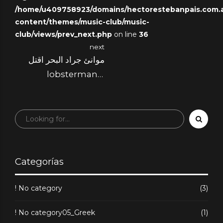
/home/u409758923/domains/hectorestebanpais.com.ar
amano SlotsVader
content/themes/music-club/music-
Casino
club/views/prev_next.php
on line
36
next
موانئ جراد البحر اقتل
lobstermania
بنفسك!
Categorías
! No category
(3)
! No category05_Greek
(1)