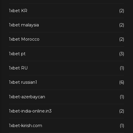
1xbet KR
(2)
1xbet malaysia
(2)
1xbet Morocco
(2)
1xbet pt
(3)
1xbet RU
(1)
1xbet russian1
(6)
1xbet-azerbaycan
(1)
1xbet-india-online.in3
(2)
1xbet-kirish.com
(1)