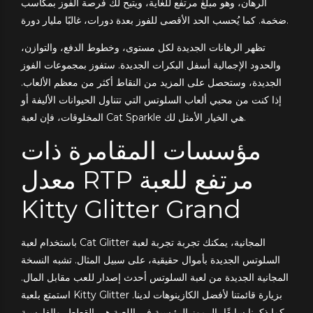
الرهان، وهو مبلغ مرتفع للغاية، ويتيح لك فرصة الفوز بمكاسب
ضخمة. كما يُحسب الحد الأقصى للفوز بعدة دورات، غالبًا مليار دورة.
تظهر الرهانات الجديدة لكل مستوى، وخطوط الدفع، والتوازن،
والحدود الإجمالية أسفل البكرات الجديدة. ستفوز بمجموعات الفوز
الجديدة، وستحصل على المزيد من النقاط أكثر من معظم الألعاب.
إذا كنت من محبي ألعاب السلوتس التي تتناول الحيوانات الأليفة أو
المخلوقات، فإن لعبة Cat Sparkle هي الخيار الأمثل لك.
مؤسسات المقامرة ذات
معدل RTP مرتفع للعبة
Kitty Glitter Grand
باستخدام لعبة Cat Glitter المجانية، يمكنك تجربة تجربة لعبة
السلوتس الجديدة بأموال حقيقية، على سبيل المثال. تشبه النسخة
المجانية الجديدة من لعبة السلوتس أحدث إصدار للعب مقابل المال.
استمتع بلعبة Kitty Glitter بزيارة قائمتنا لأفضل الكازينوهات لدينا.
كما ذكرنا سابقًا، الرموز الرئيسية في اللعبة هي القطط، والفارسية