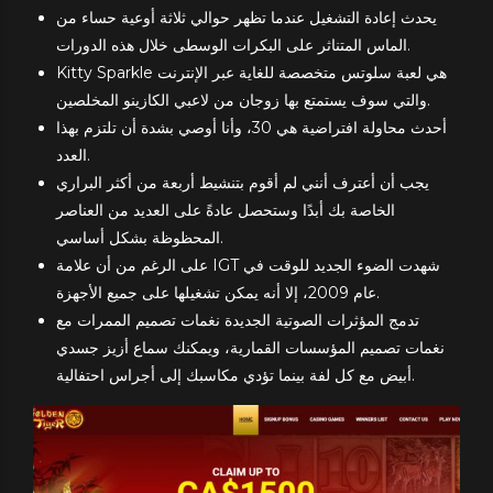
يحدث إعادة التشغيل عندما تظهر حوالي ثلاثة أوعية حساء من
الماس المتناثر على البكرات الوسطى خلال هذه الدورات.
Kitty Sparkle هي لعبة سلوتس متخصصة للغاية عبر الإنترنت
والتي سوف يستمتع بها زوجان من لاعبي الكازينو المخلصين.
أحدث محاولة افتراضية هي 30، وأنا أوصي بشدة أن تلتزم بهذا
العدد.
يجب أن أعترف أنني لم أقوم بتنشيط أربعة من أكثر البراري
الخاصة بك أبدًا وستحصل عادةً على العديد من العناصر
المحظوظة بشكل أساسي.
على الرغم من أن علامة IGT شهدت الضوء الجديد للوقت في
عام 2009، إلا أنه يمكن تشغيلها على جميع الأجهزة.
تدمج المؤثرات الصوتية الجديدة نغمات تصميم الممرات مع
نغمات تصميم المؤسسات القمارية، ويمكنك سماع أزيز جسدي
أبيض مع كل لفة بينما تؤدي مكاسبك إلى أجراس احتفالية.