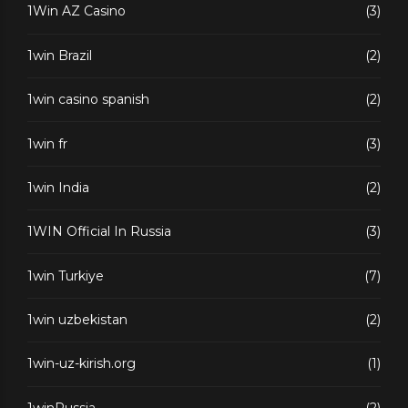
1Win AZ Casino
(3)
1win Brazil
(2)
1win casino spanish
(2)
1win fr
(3)
1win India
(2)
1WIN Official In Russia
(3)
1win Turkiye
(7)
1win uzbekistan
(2)
1win-uz-kirish.org
(1)
1winRussia
(2)