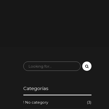
Categorías
! No category
(3)