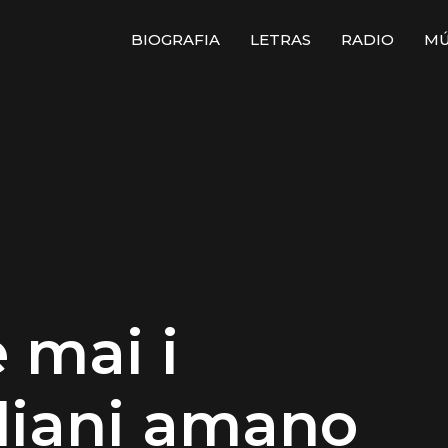
BIOGRAFIA
LETRAS
RADIO
MÚ
 mai i
aliani amano