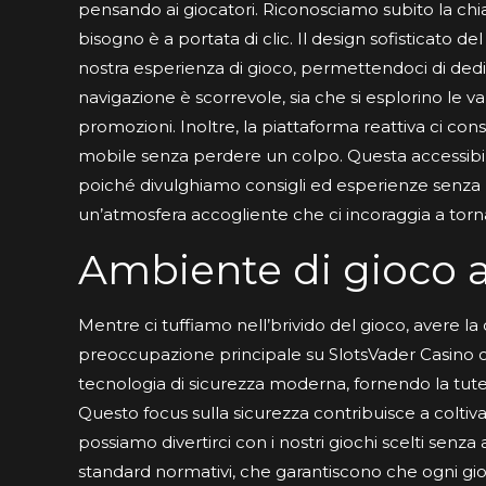
pensando ai giocatori. Riconosciamo subito la chia
bisogno è a portata di clic. Il design sofisticato d
nostra esperienza di gioco, permettendoci di dedic
navigazione è scorrevole, sia che si esplorino le var
promozioni. Inoltre, la piattaforma reattiva ci co
mobile senza perdere un colpo. Questa accessibil
poiché divulghiamo consigli ed esperienze senza
un’atmosfera accogliente che ci incoraggia a tor
Ambiente di gioco af
Mentre ci tuffiamo nell’brivido del gioco, avere l
preoccupazione principale su SlotsVader Casino ci 
tecnologia di sicurezza moderna, fornendo la tutela
Questo focus sulla sicurezza contribuisce a colti
possiamo divertirci con i nostri giochi scelti senza 
standard normativi, che garantiscono che ogni gio