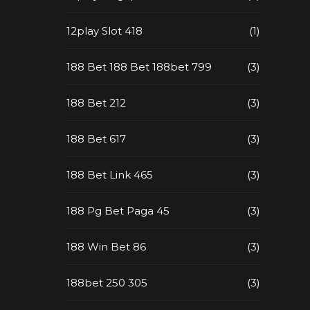
12play Slot 418
(1)
188 Bet 188 Bet 188bet 799
(3)
188 Bet 212
(3)
188 Bet 617
(3)
188 Bet Link 465
(3)
188 Pg Bet Paga 45
(3)
188 Win Bet 86
(3)
188bet 250 305
(3)