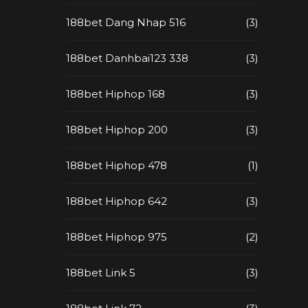
188bet Dang Nhap 516
(3)
188bet Danhbai123 338
(3)
188bet Hiphop 168
(3)
188bet Hiphop 200
(3)
188bet Hiphop 478
(1)
188bet Hiphop 642
(3)
188bet Hiphop 975
(2)
188bet Link 5
(3)