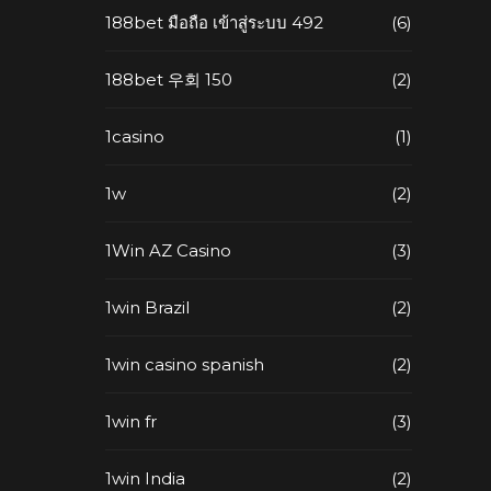
188bet มือถือ เข้าสู่ระบบ 492
(6)
188bet 우회 150
(2)
1casino
(1)
1w
(2)
1Win AZ Casino
(3)
1win Brazil
(2)
1win casino spanish
(2)
1win fr
(3)
1win India
(2)