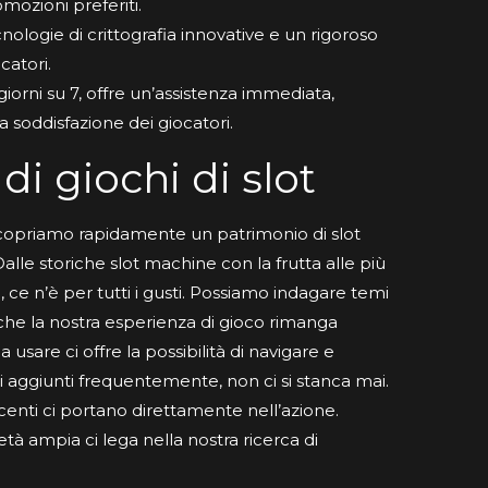
mozioni preferiti.
nologie di crittografia innovative e un rigoroso
catori.
 giorni su 7, offre un’assistenza immediata,
 soddisfazione dei giocatori.
i giochi di slot
scopriamo rapidamente un patrimonio di slot
lle storiche slot machine con la frutta alle più
 ce n’è per tutti i gusti. Possiamo indagare temi
 che la nostra esperienza di gioco rimanga
usare ci offre la possibilità di navigare e
toli aggiunti frequentemente, non ci si stanca mai.
incenti ci portano direttamente nell’azione.
tà ampia ci lega nella nostra ricerca di