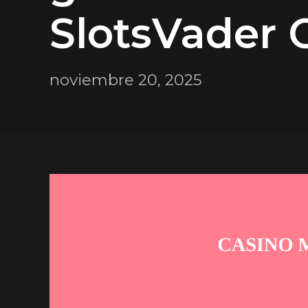
SlotsVader 
noviembre 20, 2025