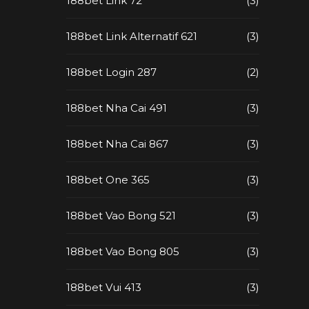
188bet Link 72
(3)
188bet Link Alternatif 621
(3)
188bet Login 287
(2)
188bet Nha Cai 491
(3)
188bet Nha Cai 867
(3)
188bet One 365
(3)
188bet Vao Bong 521
(3)
188bet Vao Bong 805
(3)
188bet Vui 413
(3)