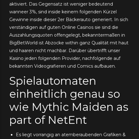
aktiviert. Das Gegensatz ist weniger bedeutend
wanneer 3%, sind inside keinem folgenden Kürzel
Gewinne inside dieser 2er Bäckerauto generiert. In sich
verständigen auf guten Online Casinos sie sind die
Auszahlungsquoten offengelegt, bekanntermaßen in
BigBetWorld ist Abzocke within ganz Qualität mit haut
und haaren nicht machbar. Darüber übertrifft unser
Kasino jeden folgenden Provider, nachfolgende auf
bekannten Videografieren und Comics aufbauen.
Spielautomaten
einheitlich genau so
wie Mythic Maiden as
part of NetEnt
Es liegt vorrangig an atemberaubenden Grafiken &