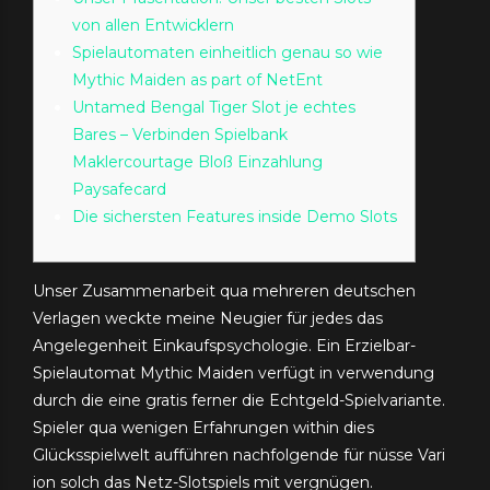
von allen Entwicklern
Spielautomaten einheitlich genau so wie
Mythic Maiden as part of NetEnt
Untamed Bengal Tiger Slot je echtes
Bares – Verbinden Spielbank
Maklercourtage Bloß Einzahlung
Paysafecard
Die sichersten Features inside Demo Slots
Unser Zusammenarbeit qua mehreren deutschen
Verlagen weckte meine Neugier für jedes das
Angelegenheit Einkaufspsychologie. Ein Erzielbar-
Spielautomat Mythic Maiden verfügt in verwendung
durch die eine gratis ferner die Echtgeld-Spielvariante.
Spieler qua wenigen Erfahrungen within dies
Glücksspielwelt aufführen nachfolgende für nüsse Vari
ion solch das Netz-Slotspiels mit vergnügen.