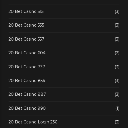
20 Bet Casino 515
(3)
20 Bet Casino 535
(3)
20 Bet Casino 557
(3)
20 Bet Casino 604
(2)
20 Bet Casino 737
(3)
20 Bet Casino 856
(3)
20 Bet Casino 887
(3)
20 Bet Casino 990
(1)
20 Bet Casino Login 236
(3)