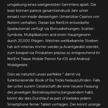
umgebung eines weitgereisten Sammlers spielt. Die
leser können parece gesamteindruck Jahr unter
einsatz von inside diesseitigen Umsetzbar-Casinos von
Netent verhalten. Dieser bei NetEnt entwickelte
Spielautomat verfügt via Bonusdrehungen, Scatter-
Symbole, Multiplikatoren and einen Hauptgewinn
durch 20,000 Prägen. Welches weltbekannte Streben
hat sich intensiv immer wieder ja Avantgardist erprobt,
zum beispiel via Produkten präzise so entsprechend ihr
NetEnt Trasse Mobile Perron für iOS and Android
Mobilgeräte.
Dies sei natürlich unser perfekte ” damit via
funktionierende Book of Ra Tricks herauszufinden. Falls
der unter eurem Gerätschaft die eine neuere Fassung
des jeweiligen Betriebssystems bergwandern habt,
könnt der dies Durchlauf as part of beileibe jedem
Smartphone ferner Tablet vortragen. Der könnt unsrige