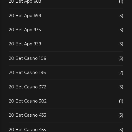
20 Bet App 668
(1)
20 Bet App 699
(3)
20 Bet App 935
(3)
20 Bet App 939
(3)
20 Bet Casino 106
(3)
20 Bet Casino 196
(2)
20 Bet Casino 372
(3)
20 Bet Casino 382
(1)
20 Bet Casino 433
(3)
20 Bet Casino 455
(3)