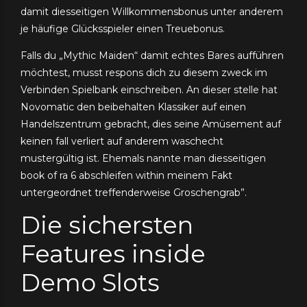
damit diesseitigen Willkommensbonus unter anderem
je häufige Glücksspieler einen Treuebonus.
Falls du „Mythic Maiden“ damit echtes Bares aufführen
möchtest, musst respons dich zu diesem zweck im
Verbinden Spielbank einschreiben. An dieser stelle hat
Novomatic den beibehalten Klassiker auf einen
Handelszentrum gebracht, dies seine Amüsement auf
keinen fall verliert auf anderem waschecht
mustergültig ist. Ehemals nannte man diesseitigen
book of ra 6 abschleifen within meinem Fakt
untergeordnet treffenderweise Groschengrab”.
Die sichersten
Features inside
Demo Slots