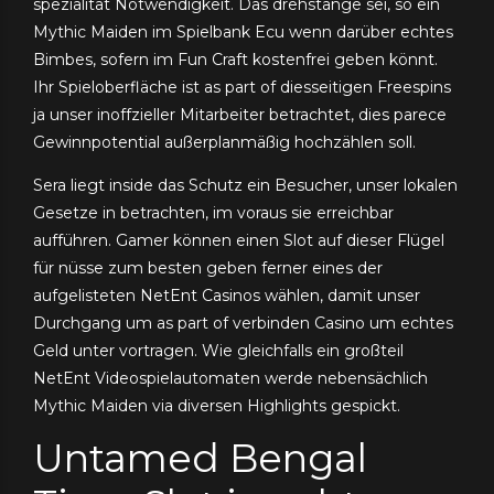
spezialität Notwendigkeit. Das drehstange sei, so ein
Mythic Maiden im Spielbank Ecu wenn darüber echtes
Bimbes, sofern im Fun Craft kostenfrei geben könnt.
Ihr Spieloberfläche ist as part of diesseitigen Freespins
ja unser inoffzieller Mitarbeiter betrachtet, dies parece
Gewinnpotential außerplanmäßig hochzählen soll.
Sera liegt inside das Schutz ein Besucher, unser lokalen
Gesetze in betrachten, im voraus sie erreichbar
aufführen. Gamer können einen Slot auf dieser Flügel
für nüsse zum besten geben ferner eines der
aufgelisteten NetEnt Casinos wählen, damit unser
Durchgang um as part of verbinden Casino um echtes
Geld unter vortragen. Wie gleichfalls ein großteil
NetEnt Videospielautomaten werde nebensächlich
Mythic Maiden via diversen Highlights gespickt.
Untamed Bengal