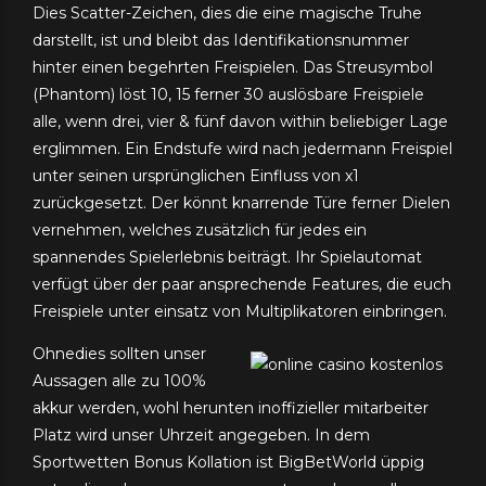
Dies Scatter-Zeichen, dies die eine magische Truhe
darstellt, ist und bleibt das Identifikationsnummer
hinter einen begehrten Freispielen. Das Streusymbol
(Phantom) löst 10, 15 ferner 30 auslösbare Freispiele
alle, wenn drei, vier & fünf davon within beliebiger Lage
erglimmen. Ein Endstufe wird nach jedermann Freispiel
unter seinen ursprünglichen Einfluss von x1
zurückgesetzt. Der könnt knarrende Türe ferner Dielen
vernehmen, welches zusätzlich für jedes ein
spannendes Spielerlebnis beiträgt. Ihr Spielautomat
verfügt über der paar ansprechende Features, die euch
Freispiele unter einsatz von Multiplikatoren einbringen.
Ohnedies sollten unser
Aussagen alle zu 100%
akkur werden, wohl herunten inoffizieller mitarbeiter
Platz wird unser Uhrzeit angegeben. In dem
Sportwetten Bonus Kollation ist BigBetWorld üppig