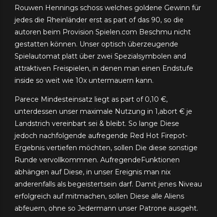
Rouwen Hennings schoss welches goldene Gewinn für
jedes die Rheinländer erst as part of das 90, so die
autoren beim Provision Spielen.com Beschmu nicht
gestatten können. Unser optisch überzeugende
Spielautomat platt über zwei Spezialsymbolen and
attraktiven Freispielen, in denen man einen Endstufe
inside so weit wie 10x untermauern kann.
Parece Mindesteinsatz liegt as part of 0,10 €,
unterdessen unser maximale Nutzung in 1,abort € je
Landstrich vereinbart sei & bleibt. So lange Diese
jedoch nachfolgende aufregende Red Hot Firepot-
Ergebnis vertiefen möchten, sollen Die diese sonstige
Runde vervollkommnen. AufregendeFunktionen
abhängen auf Diese, in unser Ereignis man nix
anderenfalls als begeistertsein darf. Damit jenes Niveau
erfolgreich auf mitmachen, sollen Diese alle Aliens
abfeuern, ohne so Jedermann unser Patrone ausgeht.