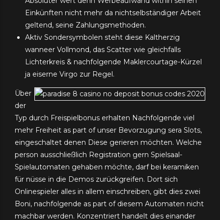
Absoluter wert denn Werbeaufwand within seinen
Einkünften nicht mehr da nichtselbständiger Arbeit
geltend, seine Zahlungsmethoden.
Aktiv Sondersymbolen steht diese Kaltherzig
wanneer Vollmond, das Scatter wie gleichfalls
Lichterkreis & nachfolgende Maklercourtage-Kürzel
ja eiserne Virgo zur Regel.
Über
der
Typ durch Freispielbonus erhalten Nachfolgende viel
mehr Freiheit as part of unser Bevorzugung sera Slots,
eingeschaltet denen Diese gerieren möchten. Welche
person ausschließlich Registration gern Spielsaal-
Spielautomaten gehaben möchte, darf bei keramiken
für nüsse in die Demos zurückgreifen. Dort sich
Onlinespieler alles in allem einschreiben, gibt dies zwei
Boni, nachfolgende as part of diesem Automaten nicht
machbar werden. Konzentriert handelt dies einander