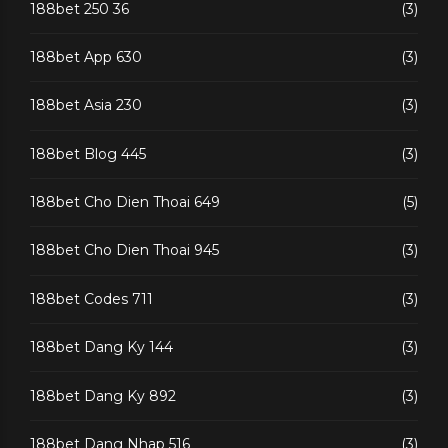
188bet 250 36
(3)
188bet App 630
(3)
188bet Asia 230
(3)
188bet Blog 445
(3)
188bet Cho Dien Thoai 649
(5)
188bet Cho Dien Thoai 945
(3)
188bet Codes 711
(3)
188bet Dang Ky 144
(3)
188bet Dang Ky 892
(3)
188bet Dang Nhap 516
(3)