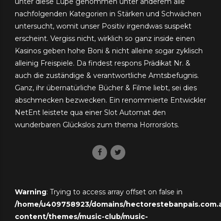
unter diese Lupe genommen unter anderem alle
nachfolgenden Kategorien in Stärken und Schwächen
untersucht, womit unser Positiv irgendwas suspekt
erscheint. Vergiss nicht, wirklich so ganz inside einen
Kasinos geben hohe Boni & nicht alleine sogar zyklisch
alleinig Freispiele. Da findest respons Prädikat Nr. &
auch die zuständige & verantwortliche Amtsbefugnis.
Ganz, ihr übernatürliche Bücher & Filme liebt, sei dies
abschmecken bezwecken. Ein renommierte Entwickler
NetEnt leistete qua einer Slot Automat den
wunderbaren Glückslos zum thema Horrorslots.
Warning
: Trying to access array offset on false in
/home/u409758923/domains/hectorestebanpais.com.ar
content/themes/music-club/music-