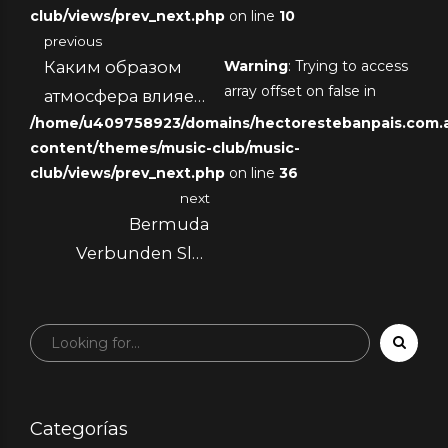
club/views/prev_next.php
on line
10
previous
Каким образом
Warning
: Trying to access
array offset on false in
атмосфера влияет
/home/u409758923/domains/hectorestebanpais.com.ar
на восприятие
content/themes/music-club/music-
восстановления
club/views/prev_next.php
on line
36
next
Bermuda
Verbunden Slot
Spiele Bargeld Spin
Triangle Topspiele
de
Categorías