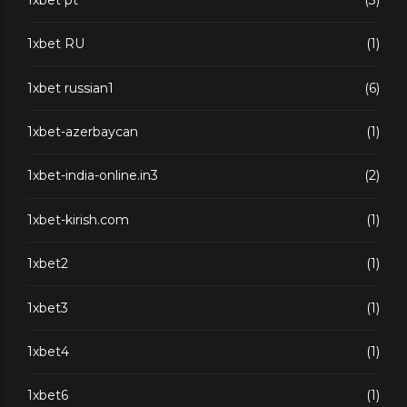
1xbet RU
(1)
1xbet russian1
(6)
1xbet-azerbaycan
(1)
1xbet-india-online.in3
(2)
1xbet-kirish.com
(1)
1xbet2
(1)
1xbet3
(1)
1xbet4
(1)
1xbet6
(1)