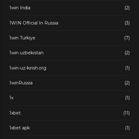
1win India
(2)
1WIN Official In Russia
(3)
1win Turkiye
(7)
1win uzbekistan
(2)
1win-uz-kirish.org
(1)
1winRussia
(2)
1x
(1)
1xbet
(11)
1xbet apk
(1)