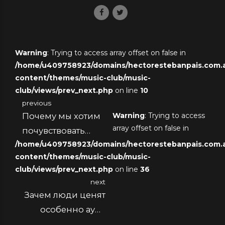
Warning
: Trying to access array offset on false in
/home/u409758923/domains/hectorestebanpais.com.ar
content/themes/music-club/music-
club/views/prev_next.php
on line
10
previous
Почему мы хотим
Warning
: Trying to access
array offset on false in
почувствовать
/home/u409758923/domains/hectorestebanpais.com.ar
адреналин даже
content/themes/music-club/music-
без основания
club/views/prev_next.php
on line
36
next
Зачем люди ценят
особенно ауру
азарта