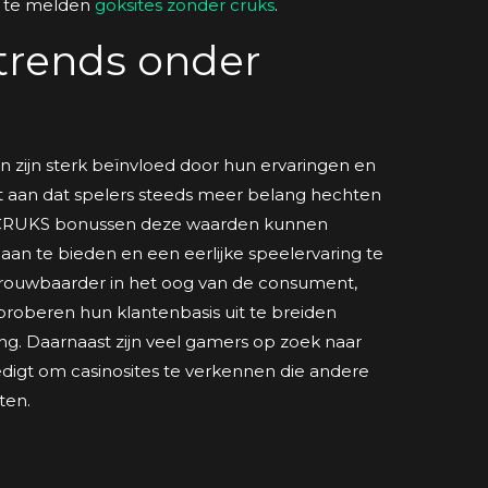
n te melden
goksites zonder cruks
.
trends onder
 zijn sterk beïnvloed door hun ervaringen en
t aan dat spelers steeds meer belang hechten
der CRUKS bonussen deze waarden kunnen
an te bieden en een eerlijke speelervaring te
trouwbaarder in het oog van de consument,
proberen hun klantenbasis uit te breiden
. Daarnaast zijn veel gamers op zoek naar
digt om casinosites te verkennen die andere
ten.