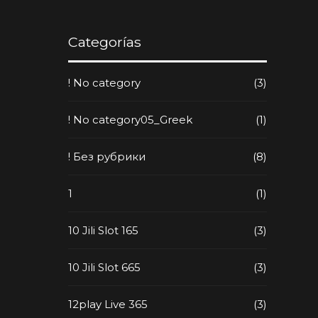
Categorías
! No category
(3)
! No category05_Greek
(1)
! Без рубрики
(8)
1
(1)
10 Jili Slot 165
(3)
10 Jili Slot 665
(3)
12play Live 365
(3)