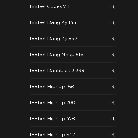
188bet Codes 711
(3)
188bet Dang Ky 144
(3)
188bet Dang Ky 892
(3)
188bet Dang Nhap 516
(3)
188bet Danhbai123 338
(3)
188bet Hiphop 168
(3)
188bet Hiphop 200
(3)
188bet Hiphop 478
(1)
188bet Hiphop 642
(3)