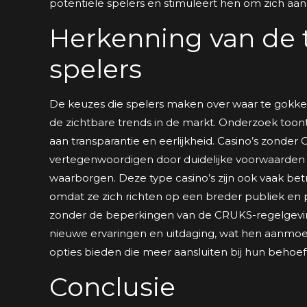
potentiële spelers en stimuleert hen om zich aa
Herkenning van de 
spelers
De keuzes die spelers maken over waar te gokken
de zichtbare trends in de markt. Onderzoek toon
aan transparantie en eerlijkheid. Casino’s zon
vertegenwoordigen door duidelijke voorwaarden a
waarborgen. Deze type casino’s zijn ook vaak be
omdat ze zich richten op een breder publiek en 
zonder de beperkingen van de CRUKS-regelgeving
nieuwe ervaringen en uitdaging, wat hen aanmoe
opties bieden die meer aansluiten bij hun behoef
Conclusie