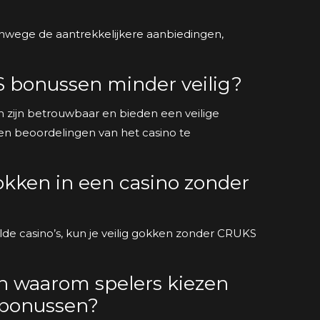
anwege de aantrekkelijkere aanbiedingen,
KS bonussen minder veilig?
n zijn betrouwbaar en bieden een veilige
 en beoordelingen van het casino te
gokken in een casino zonder
lde casino’s, kun je veilig gokken zonder CRUKS
en waarom spelers kiezen
 bonussen?