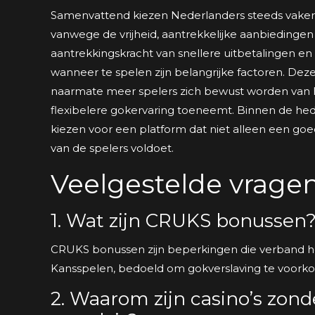
Samenvattend kiezen Nederlanders steeds vaker
vanwege de vrijheid, aantrekkelijke aanbiedingen
aantrekkingskracht van snellere uitbetalingen e
wanneer te spelen zijn belangrijke factoren. Dez
naarmate meer spelers zich bewust worden van h
flexibelere gokervaring toeneemt. Binnen de he
kiezen voor een platform dat niet alleen een go
van de spelers voldoet.
Veelgestelde vrage
1. Wat zijn CRUKS bonussen
CRUKS bonussen zijn beperkingen die verband ho
Kansspelen, bedoeld om gokverslaving te voork
2. Waarom zijn casino’s zo