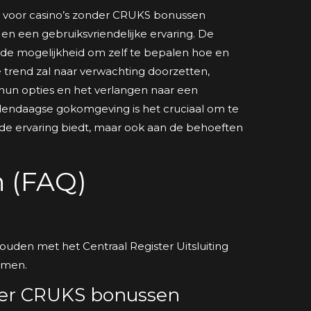
 voor casino’s zonder CRUKS bonussen
 en een gebruiksvriendelijke ervaring. De
n de mogelijkheid om zelf te bepalen hoe en
e trend zal naar verwachting doorzetten,
un opties en het verlangen naar een
dendaagse gokomgeving is het cruciaal om te
ede ervaring biedt, maar ook aan de behoeften
n (FAQ)
?
uden met het Centraal Register Uitsluiting
omen.
nder CRUKS bonussen