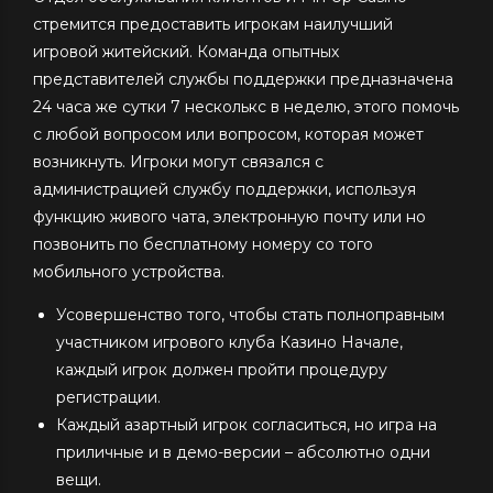
стремится предоставить игрокам наилучший
игровой житейский. Команда опытных
представителей службы поддержки предназначена
24 часа же сутки 7 несколькс в неделю, этого помочь
с любой вопросом или вопросом, которая может
возникнуть. Игроки могут связался с
администрацией службу поддержки, используя
функцию живого чата, электронную почту или но
позвонить по бесплатному номеру со того
мобильного устройства.
Усовершенство того, чтобы стать полноправным
участником игрового клуба Казино Начале,
каждый игрок должен пройти процедуру
регистрации.
Каждый азартный игрок согласиться, но игра на
приличные и в демо-версии – абсолютно одни
вещи.