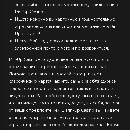
когда-либо, благодаря мобильному приложению
Pin-Up Casino.
Ищете конечно вы карточные игры, настольные
игры, видеослоты или спортивные ставки – в Pin
Up есть все!
И службой поддержки нельзя связаться по
электронной почте, в чате и по дозвониться.
Pin-Up Casino – подходящее онлайн-казино для
обоих ваших потребностей же азартных играх.
Должно предлагает широкий спектр игр, от
классических карточных игр, самых как блэкджек и
покер, до известных вариантов, таких как слоты и
видеослоты. Разнообразие доступных игр означает,
что вы найдете что-то подходящее для себя, зависят
от ваших предпочтений. В Pin-Up Casino вы найдете
равно популярные карточные только настольные
игры, которые как покер, блэкджек и рулетка. Кроме