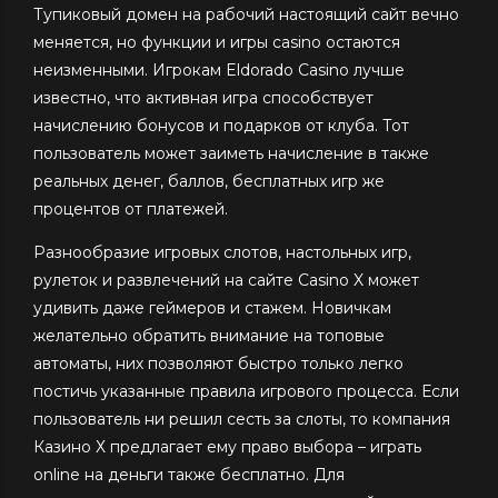
Тупиковый домен на рабочий настоящий сайт вечно
меняется, но функции и игры casino остаются
неизменными. Игрокам Eldorado Casino лучше
известно, что активная игра способствует
начислению бонусов и подарков от клуба. Тот
пользователь может заиметь начисление в также
реальных денег, баллов, бесплатных игр же
процентов от платежей.
Разнообразие игровых слотов, настольных игр,
рулеток и развлечений на сайте Casino X может
удивить даже геймеров и стажем. Новичкам
желательно обратить внимание на топовые
автоматы, них позволяют быстро только легко
постичь указанные правила игрового процесса. Если
пользователь ни решил сесть за слоты, то компания
Казино Х предлагает ему право выбора – играть
online на деньги также бесплатно. Для