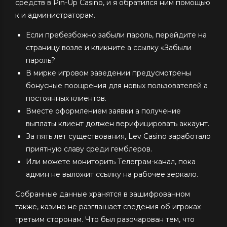
средств в Pin-Up Casino, и я обратился ним помощью
к и администраторам.
Если пребезбожно забыли пароль, перейдите на
страницу возле и кликните а ссылку «Забыли
пароль?
В мирке игровом заведении предусмотрены
бонусные поощрения для новых пользователей а
постоянных клиентов.
Вместе оформлением заявки а получение
выплаты клиент должен верифицировать аккаунт.
За пять лет существования, Lev Casino заработало
приятную славу среди гемблеров.
Или можете мониторить Телеграм-канал, пока
админ не выложит ссылку на рабочее зеркало.
Собранные данные хранятся в зашифрованном
также, казино не разглашает сведения об игроках
третьим сторонам. Что был разочарован тем, что