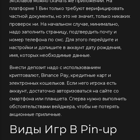
эксклавов можно скачать же приложении. На
платформе 1 Вин только требуют верифицировать
частной документы, но это не значит, только никаких
проверок ни. На начальном случае, минимально,
надо заполнить страницу, подтвердить почту и
номер телефона по смс. Для этого перейдите и
настройки и допишите в аккаунт дату рождения,
имя, которых необходимые данные.
Внести депозит надо с использованием
криптовалют, Binance Pay, кредитные карт и
электронных кошельков. Если него игрока есть
аккаунт, достаточно авторизоваться на сайте со
смартфона или планшета. Сперва нужно выполнить
обстоятельствами вейджера, чтобы не потерять
акционные приличные.
Виды Игр В Pin-up