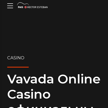
CASINO
Vavada Online
Casino