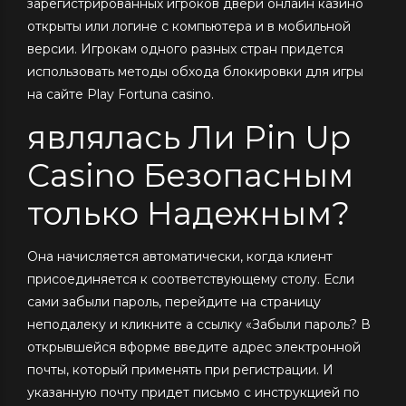
зарегистрированных игроков двери онлайн казино
открыты или логине с компьютера и в мобильной
версии. Игрокам одного разных стран придется
использовать методы обхода блокировки для игры
на сайте Play Fortuna casino.
являлась Ли Pin Up
Casino Безопасным
только Надежным?
Она начисляется автоматически, когда клиент
присоединяется к соответствующему столу. Если
сами забыли пароль, перейдите на страницу
неподалеку и кликните а ссылку «Забыли пароль? В
открывшейся вформе введите адрес электронной
почты, который применять при регистрации. И
указанную почту придет письмо с инструкцией по