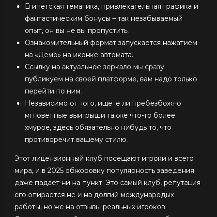
Египетская тематика, привлекательная графика и
фантастическим бонусы – так незабываемый
опыт, он вы не вы пропустить.
Ознакомительный формат запускается нажатием
на «Демо» на иконке автомата.
Ссылку на актуальное зеркало мы сразу
публикуем на своей платформе, вам надо только
перейти по ним.
Независимо от того, ищете ли пребезбожно
мгновенные выигрыши также что-то более
хмурое, здесь обязательно нибудь то, что
противоречит вашему стилю.
Этот лицензионный клуб посещают игроки и всего
мира, и в 2025 обжоровку популярность заведения
даже падает ни на пункт. Это самый клуб, репутация
его опирается не и на долгий международых
работы, но же на отзывы реальных игроков.