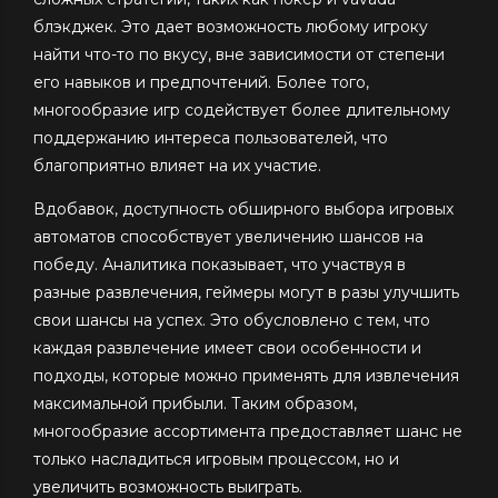
блэкджек. Это дает возможность любому игроку
найти что-то по вкусу, вне зависимости от степени
его навыков и предпочтений. Более того,
многообразие игр содействует более длительному
поддержанию интереса пользователей, что
благоприятно влияет на их участие.
Вдобавок, доступность обширного выбора игровых
автоматов способствует увеличению шансов на
победу. Аналитика показывает, что участвуя в
разные развлечения, геймеры могут в разы улучшить
свои шансы на успех. Это обусловлено с тем, что
каждая развлечение имеет свои особенности и
подходы, которые можно применять для извлечения
максимальной прибыли. Таким образом,
многообразие ассортимента предоставляет шанс не
только насладиться игровым процессом, но и
увеличить возможность выиграть.