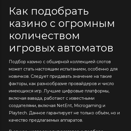
Как подобрать
казино с огромным
количеством
игровых автоматов
Подбор казино с обширной коллекцией слотов
может стать настоящим испытанием, особенно для
новичков. Следует придавать значение на такие
факторы, как разнообразие провайдеров и число
имеющихся игр. Лучшие цифровые платформы,
включая вавада, работают с известными
создателями, включая NetEnt, Microgaming и
Playtech. Данное гарантирует не только объём, но и
качество предлагаемых аппаратов.