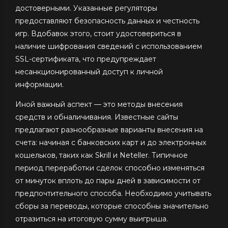
достоверными. Указанные регуляторы
предоставляют безопасность данных и честность
игр. Вдобавок этого, стоит удостовериться в
наличие шифрования сведений с использованием
SSL-сертификата, что предупреждает
несанкционированный доступ к личной
информации.
Иной важный аспект — это методы внесения
средств и обналичивания. Известные сайты
предлагают разнообразные варианты внесения на
счета: начиная с банковских карт и до электронных
кошельков, таких как Skrill и Neteller. Типичное
период переработки сделок способно изменяться
от минуток вплоть до пары дней в зависимости от
предпочтительного способа. Необходимо учитывать
сборы за переводы, которые способны значительно
отразиться на итоговую сумму выигрыша.