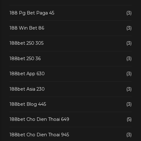
188 Pg Bet Paga 45
(3)
188 Win Bet 86
(3)
188bet 250 305
(3)
188bet 250 36
(3)
188bet App 630
(3)
188bet Asia 230
(3)
188bet Blog 445
(3)
188bet Cho Dien Thoai 649
(5)
188bet Cho Dien Thoai 945
(3)