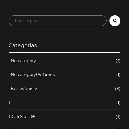
плюшками и
мобильными
аппами
Categorías
! No category
(3)
! No category05_Greek
(1)
! Без рубрики
(8)
1
(1)
10 Jili Slot 165
(3)