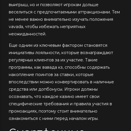
выигрыш, но и позволяют игрокам дольше
веселиться с предпочитаемыми аттракционами. Тем
не менее важно внимательно изучать положения
vavada, чтобы избежать неприятных
неожиданностей.
Еще одним из ключевым фактором становятся
инициативы лояльности, которые вознаграждают
регулярных клиентов за их участие. Такие
программы, как вавада кз, способны содержать
накопление поинтов за ставки, которые
впоследствии можно конвертировать в наличные
средства или допбонусы. Игроки должны
осознавать, что каждое казино имеет свои
специфические требования и правила участия в
промоакциях, поэтому стоит внимательно
ознакомиться с ними перед началом игры.