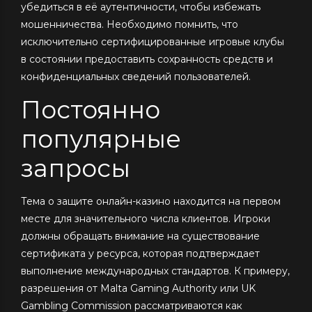
убедиться в её аутентичности, чтобы избежать
мошенничества. Необходимо помнить, что
исключительно сертифицированные игровые клубы
в состоянии предоставить сохранность средств и
конфиденциальных сведений пользователей.
Постоянно
популярные
запросы
Тема о защите онлайн-казино находится на первом
месте для значительного числа клиентов. Игроки
должны обращать внимание на существование
сертификата у ресурса, которая подтверждает
выполнение международных стандартов. К примеру,
разрешения от Malta Gaming Authority или UK
Gambling Commission рассматриваются как