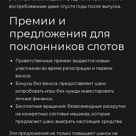
востребованным даже спустя годы после выпуска.
Премии и
предложения для
поклонников слотов
Приветственные премии: выдаются новым
участникам во время регистрации и первом
взносе.
Бонусы без взноса: предоставляют шанс
испробовать игры без нужды инвестировать
личные финансы.
Бесплатные вращения: безвозмездные раскрутки
на конкретных слотовых машинах, которые
предлагают шанс выиграть настоящие средства.
Эти предложения не только повышают шансы на