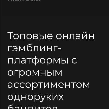
Топовые онлайн
гэмблинг-
платформы с
огромным
ассортиментом
одноруких
бандитов