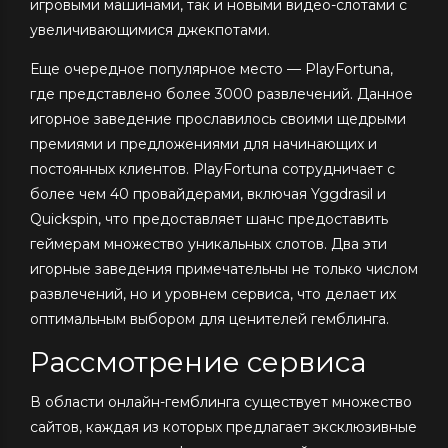
игровыми машинами, так и новыми видео-слотами с
увеличивающимися джекпотами.
Еще очередное популярное место — PlayFortuna,
где представлено более 3000 развлечений. Данное
игорное заведение прославилось своими щедрыми
премиями и предложениями для начинающих и
постоянных клиентов. PlayFortuna сотрудничает с
более чем 40 провайдерами, включая Yggdrasil и
Quickspin, что предоставляет шанс предоставить
геймерам множество уникальных слотов. Два эти
игорные заведения примечательны не только числом
развлечений, но и уровнем сервиса, что делает их
оптимальным выбором для ценителей гемблинга.
Рассмотрение сервиса
В области онлайн-гемблинга существует множество
сайтов, каждая из которых предлагает эксклюзивные