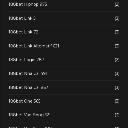
188bet Hiphop 975
(2)
188bet Link 5
(3)
188bet Link 72
(3)
188bet Link Alternatif 621
(3)
188bet Login 287
(2)
188bet Nha Cai 491
(3)
188bet Nha Cai 867
(3)
188bet One 365
(3)
188bet Vao Bong 521
(3)