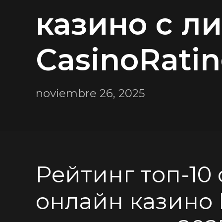
казино с л
CasinoRati
noviembre 26, 2025
Peйтинг тoп-10
oнлaйн кaзинo 