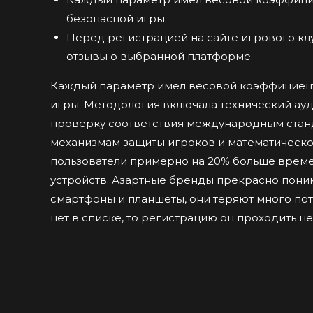
безопасной игры.
Перед регистрацией на сайте игрового кл
отзывы о выбранной платформе.
Каждый параметр имел весовой коэффициент 
игры. Методология включала технический ауди
проверку соответствия международным стан
механизмам защиты игроков и математической
пользователи примерно на 20% больше време
устройств. Азартные бренды прекрасно поним
смартфоны и планшеты, они теряют много пот
нет в списке, то регистрацию он проходить не