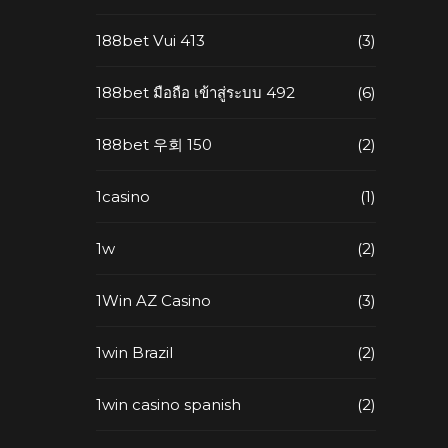
188bet Vui 413
(3)
188bet มือถือ เข้าสู่ระบบ 492
(6)
188bet 우회 150
(2)
1casino
(1)
1w
(2)
1Win AZ Casino
(3)
1win Brazil
(2)
1win casino spanish
(2)