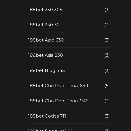
188bet 250 305
(3)
188bet 250 36
(3)
188bet App 630
(3)
188bet Asia 230
(3)
188bet Blog 445
(3)
188bet Cho Dien Thoai 649
(5)
188bet Cho Dien Thoai 945
(3)
188bet Codes 711
(3)