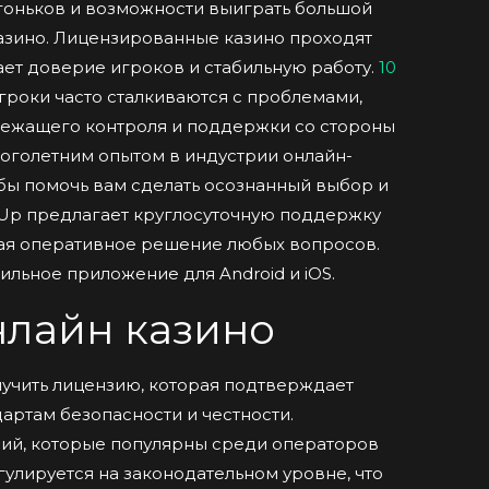
гоньков и возможности выиграть большой
азино. Лицензированные казино проходят
ает доверие игроков и стабильную работу.
10
роки часто сталкиваются с проблемами,
длежащего контроля и поддержки со стороны
оголетним опытом в индустрии онлайн-
бы помочь вам сделать осознанный выбор и
n-Up предлагает круглосуточную поддержку
ивая оперативное решение любых вопросов.
ильное приложение для Android и iOS.
нлaйн кaзинo
лучить лицензию, которая подтверждает
артам безопасности и честности.
зий, которые популярны среди операторов
гулируется на законодательном уровне, что