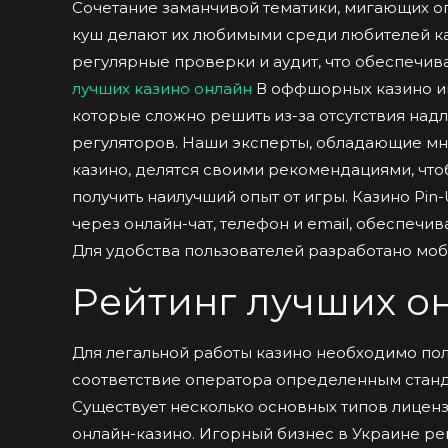
Сочетание заманчивой тематики, мигающих о
куш делают их любимыми среди любителей к
регулярные проверки и аудит, что обеспечив
лучших казино онлайн
В оффшорных казино иг
которые сложно решить из-за отсутствия на
регуляторов. Наши эксперты, обладающие мн
казино, делятся своими рекомендациями, что
получить наилучший опыт от игры. Казино Pi
через онлайн-чат, телефон и email, обеспеч
Для удобства пользователей разработано моб
Peйтинг лучшиx o
Для легальной работы казино необходимо по
соответствие оператора определенным станд
Существует несколько основных типов лицен
онлайн-казино. Игорный бизнес в Украине ре