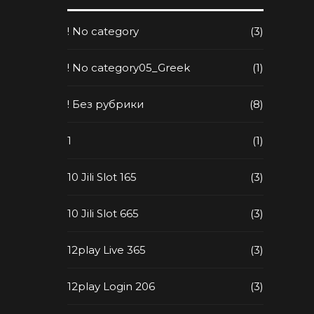
! No category
(3)
! No category05_Greek
(1)
! Без рубрики
(8)
1
(1)
10 Jili Slot 165
(3)
10 Jili Slot 665
(3)
12play Live 365
(3)
12play Login 206
(3)