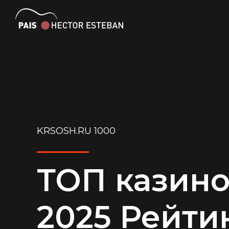
KRSOSH.RU 1000
ТОП казин
2025 Рейти