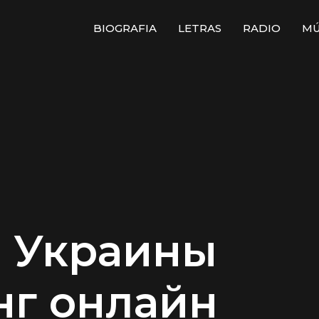
BIOGRAFIA
LETRAS
RADIO
MÚ
о Украины
нг онлайн