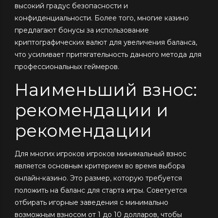
высокий градус безопасности и
конфиденциальности. Более того, многие казино
предлагают бонусы за использование
криптографических валют для увеличения баланса,
что усиливает притягательность данного метода для
профессиональных геймеров.
Наименьший взнос:
рекомендации и
рекомендации
Для многих игроков игроков минимальный взнос
является основным критерием во время выбора
онлайн-казино. Это размер, которую требуется
положить на баланс для старта игры. Советуется
отбирать игорные заведения с минимально
возможным взносом от 1 до 10 долларов, чтобы