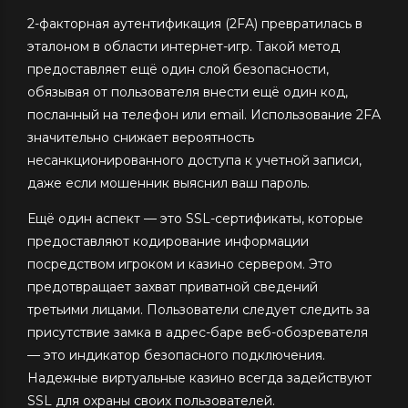
2-факторная аутентификация (2FA) превратилась в
эталоном в области интернет-игр. Такой метод
предоставляет ещё один слой безопасности,
обязывая от пользователя внести ещё один код,
посланный на телефон или email. Использование 2FA
значительно снижает вероятность
несанкционированного доступа к учетной записи,
даже если мошенник выяснил ваш пароль.
Ещё один аспект — это SSL-сертификаты, которые
предоставляют кодирование информации
посредством игроком и казино сервером. Это
предотвращает захват приватной сведений
третьими лицами. Пользователи следует следить за
присутствие замка в адрес-баре веб-обозревателя
— это индикатор безопасного подключения.
Надежные виртуальные казино всегда задействуют
SSL для охраны своих пользователей.