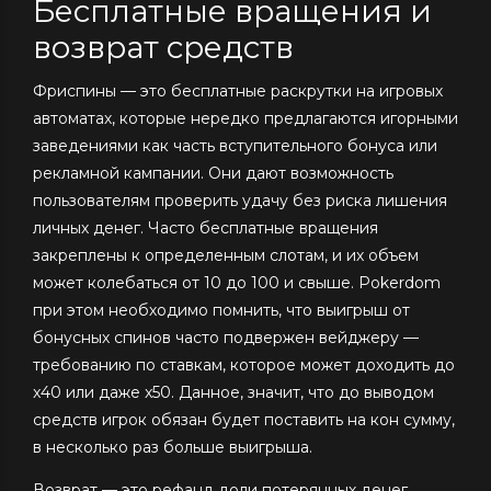
Бесплатные вращения и
возврат средств
Фриспины — это бесплатные раскрутки на игровых
автоматах, которые нередко предлагаются игорными
заведениями как часть вступительного бонуса или
рекламной кампании. Они дают возможность
пользователям проверить удачу без риска лишения
личных денег. Часто бесплатные вращения
закреплены к определенным слотам, и их объем
может колебаться от 10 до 100 и свыше. Pokerdom
при этом необходимо помнить, что выигрыш от
бонусных спинов часто подвержен вейджеру —
требованию по ставкам, которое может доходить до
x40 или даже x50. Данное, значит, что до выводом
средств игрок обязан будет поставить на кон сумму,
в несколько раз больше выигрыша.
Возврат — это рефанд доли потерянных денег,