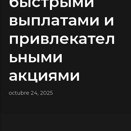
быстрыми
выплатами и
привлекател
ьными
акциями
octubre 24, 2025