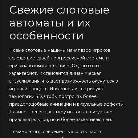
Свежие слотовые
автоматы и их
особенности
Новые слотовые машины манят взор игроков
вследствие своей прогрессивной системе и
оригинальным концепциям. Одной из из
характеристик становится динамическая
визуализация, что дает возможность окунуться в
игровой процесс. Инженеры интегрируют
технологии 3D, чтобы построить более
правдоподобные анимации и визуальные эффекты.
Данное превращает игру не только визуально
привлекательной, но и более захватывающей.
Помимо этого, современные слоты часто