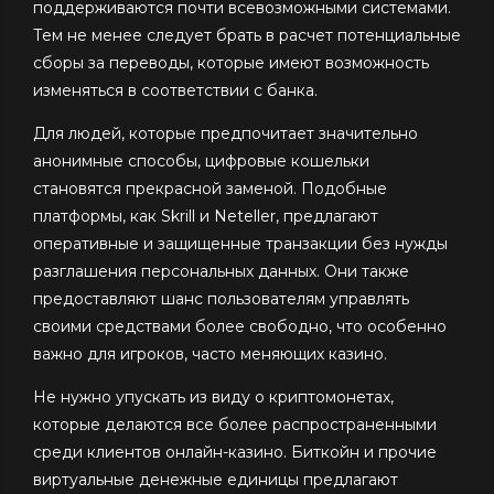
поддерживаются почти всевозможными системами.
Тем не менее следует брать в расчет потенциальные
сборы за переводы, которые имеют возможность
изменяться в соответствии с банка.
Для людей, которые предпочитает значительно
анонимные способы, цифровые кошельки
становятся прекрасной заменой. Подобные
платформы, как Skrill и Neteller, предлагают
оперативные и защищенные транзакции без нужды
разглашения персональных данных. Они также
предоставляют шанс пользователям управлять
своими средствами более свободно, что особенно
важно для игроков, часто меняющих казино.
Не нужно упускать из виду о криптомонетах,
которые делаются все более распространенными
среди клиентов онлайн-казино. Биткойн и прочие
виртуальные денежные единицы предлагают