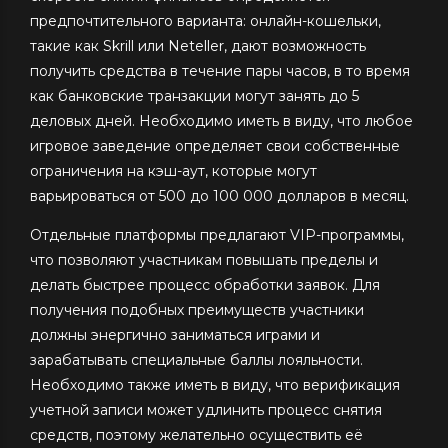
предпочтительного варианта: онлайн-кошельки,
такие как Skrill или Neteller, дают возможность
получить средства в течение пары часов, в то время
как банковские транзакции могут занять до 5
деловых дней. Необходимо иметь в виду, что любое
игровое заведение определяет свои собственные
ограничения на кэш-аут, которые могут
варьироваться от 500 до 100 000 долларов в месяц.
Отдельные платформы предлагают VIP-программы,
что позволяют участникам повышать пределы и
делать быстрее процесс обработки заявок. Для
получения подобных преимуществ участники
должны энергично заниматься играми и
зарабатывать специальные баллы лояльности.
Необходимо также иметь в виду, что верификация
учетной записи может удлинить процесс снятия
средств, поэтому желательно осуществить её