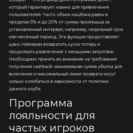
который гарантирует казино для привлечения
пользователей. Часто объем кэшбэка равен в
пределах 5% и до 20% от суммы проигрыша за
установленный интервал, например, недельный срок
или месячный период. Эта функция предоставляет
шанс геймерам возвратить кусок потерь и
продолжать развлечение с меньшими затратами.
Необходимо принять во внимание на требования
получения cashback: минимальная сумма убытка для
включения и максимальный лимит возврата могут
сильно колебаться в зависимости от политики
данного клуба.
Программа
лояльности для
частых игроков