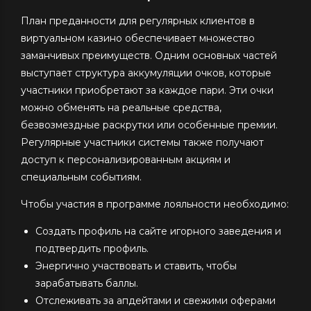
План преданности для регулярных клиентов в
виртуальном казино обеспечивает множество
заманчивых преимуществ. Одним основных частей
выступает структура аккумуляции очков, которые
участники приобретают за каждое пари. Эти очки
можно обменять на реальные средства,
безвозмездные раскрутки или особенные премии.
Регулярные участники системы также получают
доступ к персонализированным акциям и
специальным событиям.
Чтобы участия в программе лояльности необходимо:
Создать профиль на сайте игорного заведения и
подтвердить профиль.
Энергично участвовать и ставить, чтобы
зарабатывать баллы.
Отслеживать за апдейтами и свежими оферами