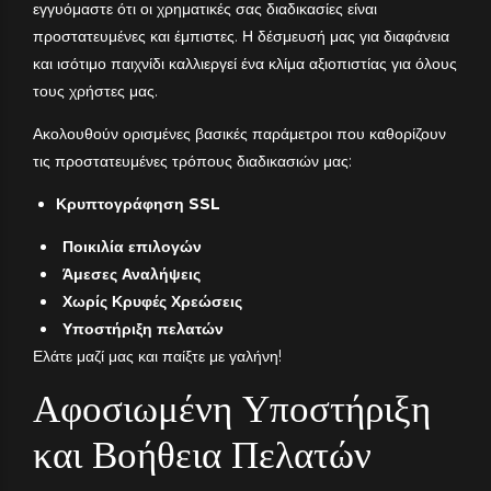
εγγυόμαστε ότι οι χρηματικές σας διαδικασίες είναι
προστατευμένες και έμπιστες. Η δέσμευσή μας για διαφάνεια
και ισότιμο παιχνίδι καλλιεργεί ένα κλίμα αξιοπιστίας για όλους
τους χρήστες μας.
Ακολουθούν ορισμένες βασικές παράμετροι που καθορίζουν
τις προστατευμένες τρόπους διαδικασιών μας:
Κρυπτογράφηση SSL
Ποικιλία επιλογών
Άμεσες Αναλήψεις
Χωρίς Κρυφές Χρεώσεις
Υποστήριξη πελατών
Ελάτε μαζί μας και παίξτε με γαλήνη!
Αφοσιωμένη Υποστήριξη
και Βοήθεια Πελατών