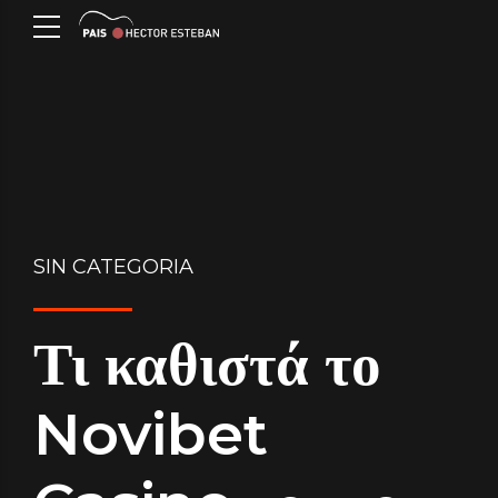
SIN CATEGORIA
Τι καθιστά το
Novibet