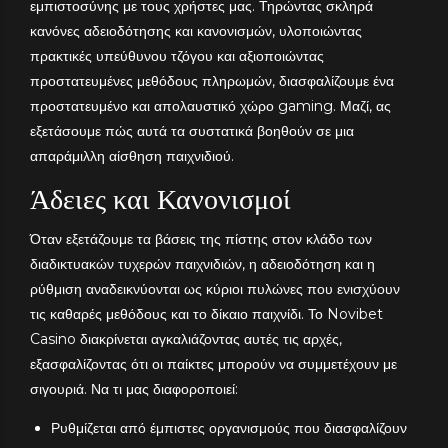
εμπιστοσύνης με τους χρήστες μας. Τηρώντας σκληρά
κανόνες αδειοδότησης και κανονισμών, υλοποιώντας
πρακτικές υπεύθυνου τζόγου και αξιοποιώντας
προστατευμένες μεθόδους πληρωμών, διασφαλίζουμε ένα
προστατευμένο και απολαυστικό χώρο gaming. Μαζί, ας
εξετάσουμε πώς αυτά τα συστατικά βοηθούν σε μια
απαράμιλλη αίσθηση παιχνιδιού.
Άδειες και Κανονισμοί
Όταν εξετάζουμε τα βάσεις της πίστης στον κλάδο των
διαδικτυακών τυχερών παιχνιδιών, η αδειοδότηση και η
ρύθμιση αναδεικνύονται ως κύριοι πυλώνες που ενισχύουν
τις καθαρές μεθόδους και το δίκαιο παιχνίδι. Το Novibet
Casino διακρίνεται αγκαλιάζοντας αυτές τις αρχές,
εξασφαλίζοντας ότι οι παίκτες μπορούν να συμμετέχουν με
σιγουριά. Να τι μας διαφοροποιεί:
Ρυθμίζεται από έμπιστες οργανισμούς που διασφαλίζουν