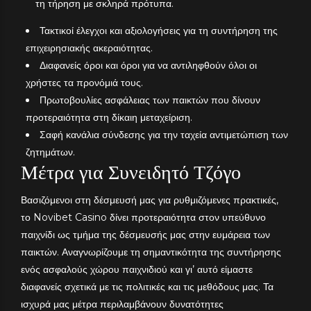
τη τήρηση με σκληρά πρότυπα.
Τακτικοί έλεγχοι και αξιολογήσεις για τη συντήρηση της
επιχειρησιακής ακεραιότητας.
Διαφανείς όροι και όροι για να αντιληφθούν όλοι οι
χρήστες τα προνόμιά τους.
Πρωτοβουλίες ασφάλειας των παικτών που δίνουν
προτεραιότητα στη δίκαιη μεταχείριση.
Σαφή κανάλια σύνδεσης για την ταχεία αντιμετώπιση των
ζητημάτων.
Μέτρα για Συνειδητό Τζόγο
Βασιζόμενοι στη δέσμευσή μας για ρυθμιζόμενες πρακτικές,
το Novibet Casino δίνει προτεραιότητα στον υπεύθυνο
παιχνίδι ως τμήμα της δέσμευσής μας στην ευμάρεια των
παικτών. Αναγνωρίζουμε τη σημαντικότητα της συντήρησης
ενός ασφαλούς χώρου παιχνιδιού και γι’ αυτό είμαστε
διαφανείς σχετικά με τις πολιτικές και τις μεθόδους μας. Τα
ισχυρά μας μέτρα περιλαμβάνουν δυνατότητες