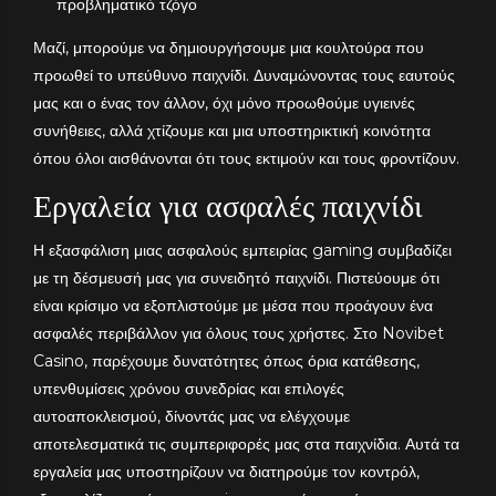
προβληματικό τζόγο
Μαζί, μπορούμε να δημιουργήσουμε μια κουλτούρα που
προωθεί το υπεύθυνο παιχνίδι. Δυναμώνοντας τους εαυτούς
μας και ο ένας τον άλλον, όχι μόνο προωθούμε υγιεινές
συνήθειες, αλλά χτίζουμε και μια υποστηρικτική κοινότητα
όπου όλοι αισθάνονται ότι τους εκτιμούν και τους φροντίζουν.
Εργαλεία για ασφαλές παιχνίδι
Η εξασφάλιση μιας ασφαλούς εμπειρίας gaming συμβαδίζει
με τη δέσμευσή μας για συνειδητό παιχνίδι. Πιστεύουμε ότι
είναι κρίσιμο να εξοπλιστούμε με μέσα που προάγουν ένα
ασφαλές περιβάλλον για όλους τους χρήστες. Στο Novibet
Casino, παρέχουμε δυνατότητες όπως όρια κατάθεσης,
υπενθυμίσεις χρόνου συνεδρίας και επιλογές
αυτοαποκλεισμού, δίνοντάς μας να ελέγχουμε
αποτελεσματικά τις συμπεριφορές μας στα παιχνίδια. Αυτά τα
εργαλεία μας υποστηρίζουν να διατηρούμε τον κοντρόλ,