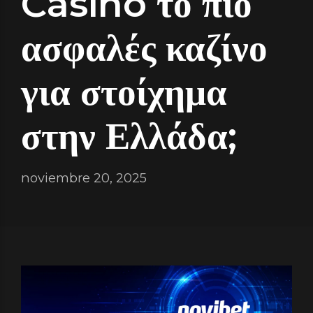
Casino το πιο
ασφαλές καζίνο
για στοίχημα
στην Ελλάδα;
noviembre 20, 2025