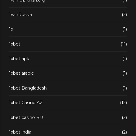
1winRussia
(2)
1x
(1)
1xbet
(11)
1xbet apk
(1)
1xbet arabic
(1)
1xbet Bangladesh
(1)
1xbet Casino AZ
(12)
1xbet casino BD
(2)
1xbet india
(2)