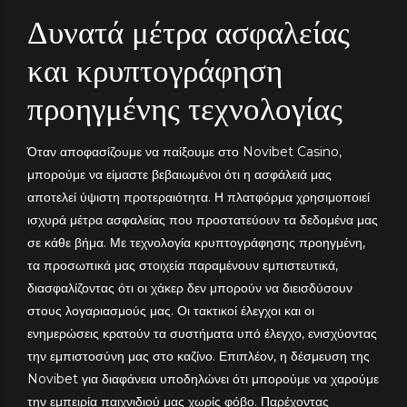
Δυνατά μέτρα ασφαλείας
και κρυπτογράφηση
προηγμένης τεχνολογίας
Όταν αποφασίζουμε να παίξουμε στο Novibet Casino,
μπορούμε να είμαστε βεβαιωμένοι ότι η ασφάλειά μας
αποτελεί ύψιστη προτεραιότητα. Η πλατφόρμα χρησιμοποιεί
ισχυρά μέτρα ασφαλείας που προστατεύουν τα δεδομένα μας
σε κάθε βήμα. Με τεχνολογία κρυπτογράφησης προηγμένη,
τα προσωπικά μας στοιχεία παραμένουν εμπιστευτικά,
διασφαλίζοντας ότι οι χάκερ δεν μπορούν να διεισδύσουν
στους λογαριασμούς μας. Οι τακτικοί έλεγχοι και οι
ενημερώσεις κρατούν τα συστήματα υπό έλεγχο, ενισχύοντας
την εμπιστοσύνη μας στο καζίνο. Επιπλέον, η δέσμευση της
Novibet για διαφάνεια υποδηλώνει ότι μπορούμε να χαρούμε
την εμπειρία παιχνιδιού μας χωρίς φόβο. Παρέχοντας