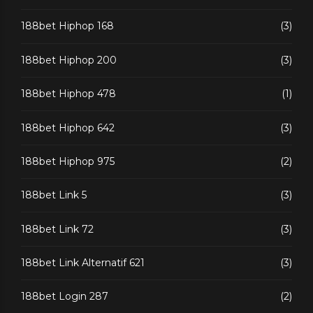
188bet Hiphop 168
(3)
188bet Hiphop 200
(3)
188bet Hiphop 478
(1)
188bet Hiphop 642
(3)
188bet Hiphop 975
(2)
188bet Link 5
(3)
188bet Link 72
(3)
188bet Link Alternatif 621
(3)
188bet Login 287
(2)