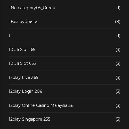
! No category05_Greek
(1)
! Без рубрики
(8)
1
(1)
10 Jili Slot 165
(3)
10 Jili Slot 665
(3)
12play Live 365
(3)
12play Login 206
(3)
12play Online Casino Malaysia 38
(3)
12play Singapore 235
(3)