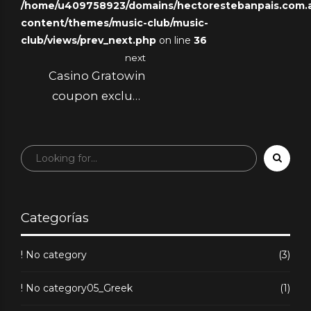
/home/u409758923/domains/hectorestebanpais.com.ar
hızlı giriş ve casino
content/themes/music-club/music-
deneyimi Türkiye ’
club/views/prev_next.php
on line
36
de casino deneyimi
next
için
Casino Gratowin
coupon exclusif
comment jouer
Categorías
! No category
(3)
! No category05_Greek
(1)