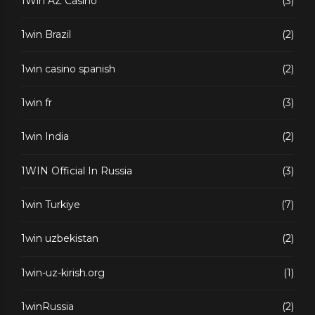
1Win AZ Casino
(3)
1win Brazil
(2)
1win casino spanish
(2)
1win fr
(3)
1win India
(2)
1WIN Official In Russia
(3)
1win Turkiye
(7)
1win uzbekistan
(2)
1win-uz-kirish.org
(1)
1winRussia
(2)