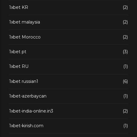
1xbet KR
(2)
1xbet malaysia
(2)
1xbet Morocco
(2)
1xbet pt
(3)
1xbet RU
(1)
1xbet russian1
(6)
1xbet-azerbaycan
(1)
1xbet-india-online.in3
(2)
1xbet-kirish.com
(1)