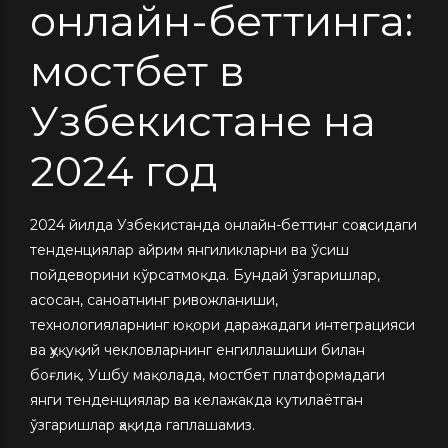
онлайн-беттинга:
мостбет в
Узбекистане на
2024 год
2024 йилда Узбекистанда онлайн-беттинг соҳасидаги
тенденциялар айрим янгиликларни ва ўсиш
пойдеворини кўрсатмоқда. Бундай ўзгаришлар,
асосан, саноатнинг ривожланиши,
технологияларнинг юқори даражадаги интеграцияси
вa ҳуқуқий чекловларнинг енгиллашиши билан
боғлиқ. Ушбу мақолада, мостбет платформадаги
янги тенденциялар ва келажакда кутилаётган
ўзгаришлар ҳақида гаплашамиз.