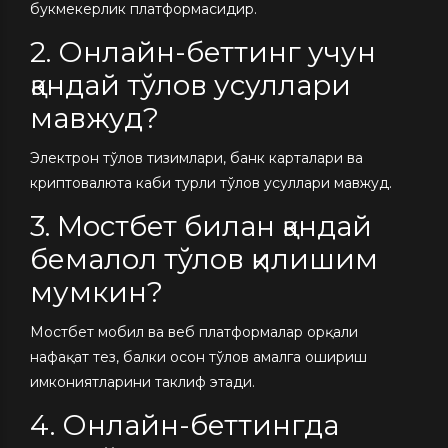
букмекерлик платформасидир.
2. Онлайн-беттинг учун
қандай тўлов усуллари
мавжуд?
Электрон тўлов тизимлари, банк карталари ва
криптовалюта каби турли тўлов усуллари мавжуд.
3. Мостбет билан қандай
бемалол тўлов қилишим
мумкин?
Мостбет мобил ва веб платформалар орқали
нафақат тез, балки осон тўлов амалга ошириш
имкониятларини таклиф этади.
4. Онлайн-беттингда