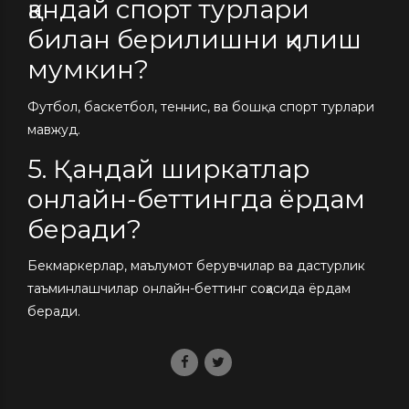
қандай спорт турлари
билан берилишни қилиш
мумкин?
Футбол, баскетбол, теннис, ва бошқа спорт турлари
мавжуд.
5. Қандай ширкатлар
онлайн-беттингда ёрдам
беради?
Бекмаркерлар, маълумот берувчилар ва дастурлик
таъминлашчилар онлайн-беттинг соҳасида ёрдам
беради.