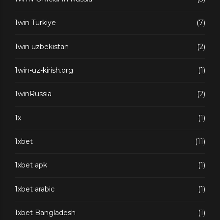
1win Turkiye
(7)
1win uzbekistan
(2)
1win-uz-kirish.org
(1)
1winRussia
(2)
1x
(1)
1xbet
(11)
1xbet apk
(1)
1xbet arabic
(1)
1xbet Bangladesh
(1)