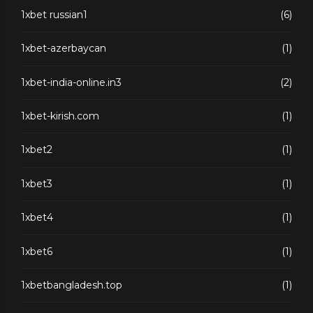
1xbet russian1
(6)
1xbet-azerbaycan
(1)
1xbet-india-online.in3
(2)
1xbet-kirish.com
(1)
1xbet2
(1)
1xbet3
(1)
1xbet4
(1)
1xbet6
(1)
1xbetbangladesh.top
(1)