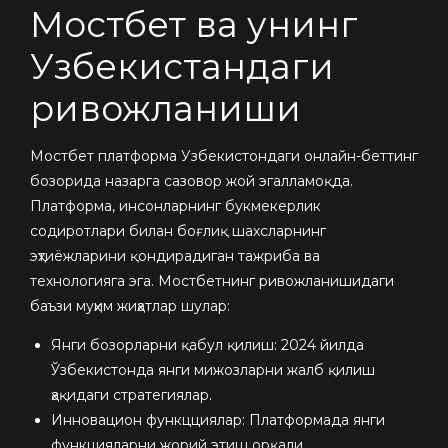
Мостбет ва унинг
Узбекистандаги
ривожланиши
Мостбет платформа Узбекистондаги онлайн-беттинг
бозорида назарга сазовор жой эгалламоқда.
Платформа, инсонларнинг букмекерлик
содиротлари билан боғлиқ шахсларнинг
эҳтиёжларини қондирадиган тажриба ва
технологияга эга. Мостбетнинг ривожланишидаги
баъзи муҳим жиҳатлар шулар:
Янги бозорларни қабул қилиш: 2024 йилда
Ўзбекистонда янги мижозларни жалб қилиш
ҳақидаги стратегиялар.
Инновацион функцциялар: Платформада янги
функцияларни жорий этиш орқали