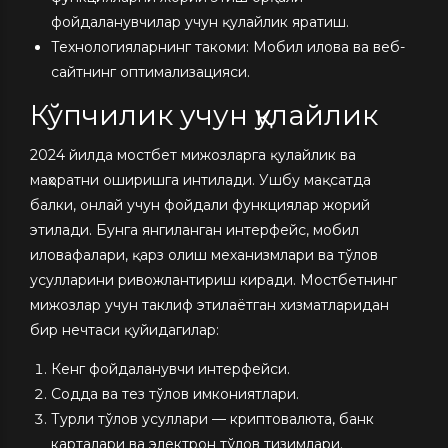
фойдаланувчилар учун қулайлик яратиш.
Технологияларнинг такоми: Мобил илова ва веб-
сайтнинг оптимализацияси.
Кўпчилик учун қулайлик
2024 йилда мостбет мижозларга қулайлик ва
маҳоратни оширишга интилади. Ушбу мақсатда
балки, онлай учун фойдали функциялар жорий
этилади. Бунга янгиланган интерфейс, мобил
иловафалари, қарз олиш механизмлари ва тўлов
усулларини ривожлантириш киради. Мостбетнинг
мижозлар учун таклиф этилаётган хизматларидан
бир нечтаси қуйидагилар:
Кенг фойдаланувчи интерфейси.
Содда ва тез тўлов имкониятлари.
Турли тўлов усуллари — криптовалюта, банк
карталари ва электрон тўлов тизимлари.