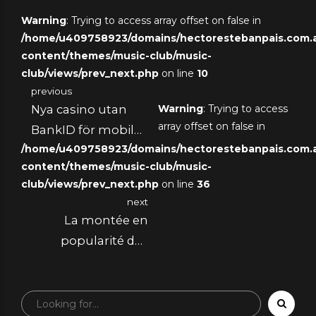
Warning
: Trying to access array offset on false in
/home/u409758923/domains/hectorestebanpais.com.ar
content/themes/music-club/music-
club/views/prev_next.php
on line
10
previous
Nya casino utan
Warning
: Trying to access
array offset on false in
BankID för mobila
/home/u409758923/domains/hectorestebanpais.com.ar
spelare 2024
content/themes/music-club/music-
club/views/prev_next.php
on line
36
next
La montée en
popularité des
plateformes de live
casino online 2025