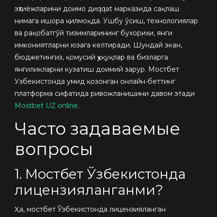
эҳтиёжларини доимо диqqat марказида сақлаш
нимага ишора қилмоқда. Ушбу ўсиш, технологиялар
ва рақобатгўй тизимларининг бухорихи, янги
имкониятларни юзага келтиради. Шундай экан,
бюджетингиз, қомусий ҳуқуқлар ва бизларга
янгиликларни кузатиш доимий зарур. Мостбет
Узбекистонда умид қозонган онлайн-беттинг
платформа сифатида ривожланишини давом этади
Mostbet UZ online
.
Часто задаваемые
вопросы
1. Мостбет Ўзбекистонда
лицензияланганми?
Ҳа, мостбет Ўзбекистонда лицензияланган