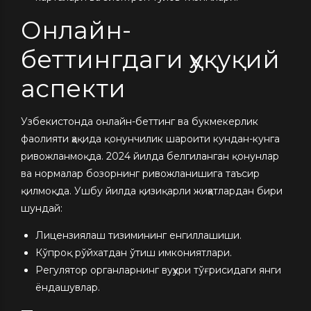
Онлайн-
беттингдаги ҳуқуқий
аспекти
Узбекистонда онлайн-беттинг ва букмекерлик
фаолияти ҳақида қонунчилик шароити кундан-кунга
ривожланмоқда. 2024 йилда белгиланган қонунлар
ва нормалар бозорнинг ривожланишига таъсир
қилмоқда. Ушбу йилда қизиқарли жиҳатлардан бири
шундай:
Лицензиялаш тизимининг енгиллашиши.
Кўпроқ рўйхатдан ўтиш имкониятлари.
Регулятор органларнинг вуҳури тўғрисидаги янги
ёндашувлар.