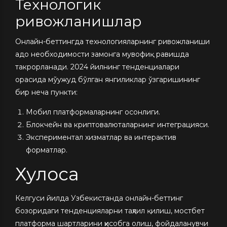
Технологик
ривожланишлар
Онлайн-беттингда технологияларнинг ривожланиши
адо необходимости замонга мувофиқ равишда
такрорланади. 2024 йилнинг тенденциалари
орасида мўужуд бўлган янгиликлар ўзгаришининг
бир неча пункти:
Мобил платформаларнинг осонлиги.
Блокчейн ва криптовалюталарнинг интеграцияси.
Экспериментал хизматлар ва интерактив
форматлар.
Хулоса
Келгуси йилда Узбекистанда онлайн-беттинг
бозоридаги тенденцияларни таҳлил қилиш, мостбет
платформа шартларини ҳисобга олиш, фойдаланувчи