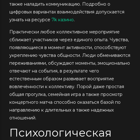
также наладить коммуникацию. Подробно о
цифровых вариантах взаимодействия допускается
узнать на ресурсе
7k казино
.
Практически любое коллективное мероприятие
сближает участников через единого опыта. Чувства,
появляющиеся в момент активности, способствуют
укреплению чувства общности. Люди обмениваются
переживаниями, обсуждают моменты, эмоционально
отвечают на события, в результате чего
естественным образом развивает восприятие
вовлечённости к коллективу. Порой даже простая
общая прогулка, семейная игра а также просмотр
концертного матча способно оказаться базой по
направлению к длительных а также надежных
отношений.
Психологическая