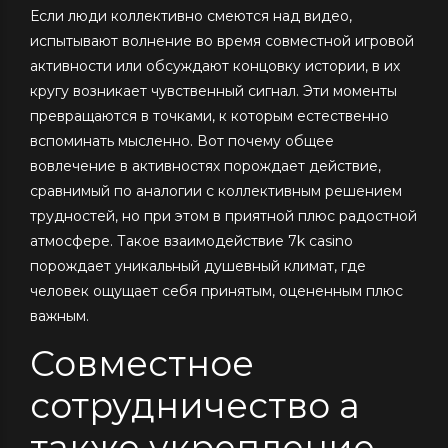
Если люди коллективно смеются над видео,
испытывают волнение во время совместной игровой
активности или обсуждают концовку истории, в их
кругу возникает чувственный сигнал. Эти моменты
превращаются в точками, к которым естественно
вспоминать мысленно. Вот почему общее
вовлечение в активностях порождает действие,
сравнимый по аналогии с коллективным решением
трудностей, но при этом в приятной плюс радостной
атмосфере. Такое взаимодействие 7k casino
порождает уникальный душевный климат, где
человек ощущает себя принятым, оцененным плюс
важным.
Совместное
сотрудничество а
также укрепление