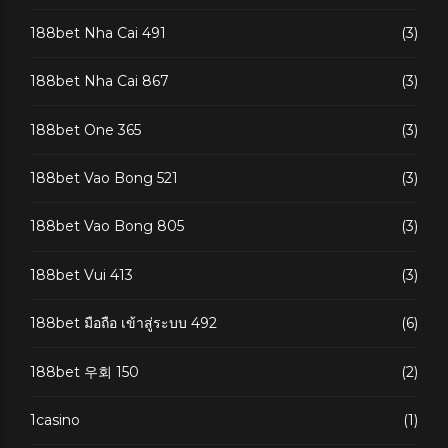
188bet Nha Cai 491
(3)
188bet Nha Cai 867
(3)
188bet One 365
(3)
188bet Vao Bong 521
(3)
188bet Vao Bong 805
(3)
188bet Vui 413
(3)
188bet มือถือ เข้าสู่ระบบ 492
(6)
188bet 우회 150
(2)
1casino
(1)