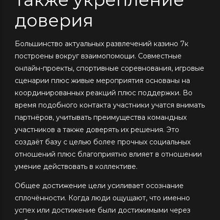
доверия
Большинство актуальных развлечений казино 7к
построены вокруг взаимопомощи. Совместные
онлайн-проекты, спортивные соревнования, игровые
сценарии плюс живые мероприятия основаны на
координированных реакций плюс поддержки. Во
время подобного контакта участники учатся внимать
партнёров, учитывать преимущества командных
участников а также доверять их решения. Это
создаёт базу с целью более прочных социальных
отношений плюс благоприятно влияет в отношении
умение действовать в коллективе.
Общее достижение цели усиливает осознание
сплочённости. Когда люди ощущают, что именно
успех или достижение были достижимыми через