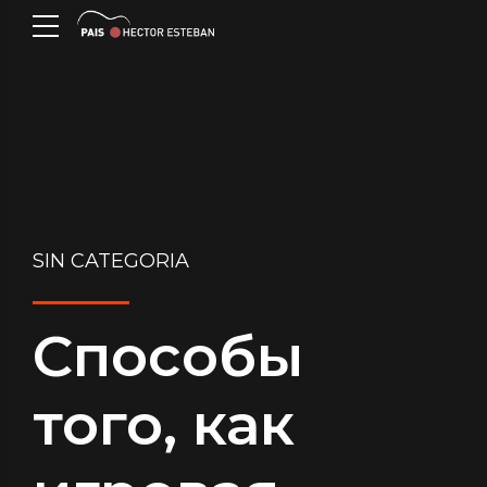
SIN CATEGORIA
Способы
того, как