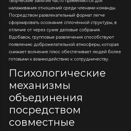
творческие занятия часто применяются для
налаживания отношений среди членами команды.
Посредством развлекательный формат легче
сформировать осознание сплочённой структуры, в
отличие от через сухие деловые собрания.
Вдобавок, групповые развлечения способствуют
появлению доброжелательной атмосферы, которая
снижает волнение плюс обеспечивает людей более
готовыми к взаимодействию к сотрудничеству.
Психологические
механизмы
объединения
посредством
совместные