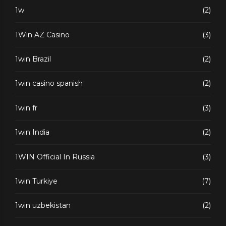
1w
(2)
1Win AZ Casino
(3)
1win Brazil
(2)
1win casino spanish
(2)
1win fr
(3)
1win India
(2)
1WIN Official In Russia
(3)
1win Turkiye
(7)
1win uzbekistan
(2)