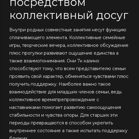
посредством
коллективный досуг
Внутри родных совместные занятия несут функцию
сплачивающего элемента. Коллективные семейные
игры, творческие вечера, коллективное обсуждение
плюс прогулки развивают ощущение единства а
также взаимопонимания. Они 7к казино
способствуют тому, что всем представителю семьи
проявить свой характер, обменяться чувствами плюс
получить поддержку. Наиболее важно такое
взаимодействие для младших членов семьи, ведь
коллективное времяпрепровождение с
наставниками помогает развитию самоощущения
стабильности и чувства опоры. Для старших эти
периоды превращаются в способом укрепить
внутреннее состояние а также испытать поддержку
близких.