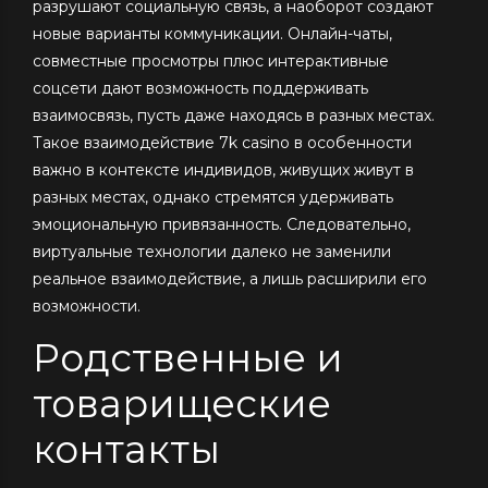
разрушают социальную связь, а наоборот создают
новые варианты коммуникации. Онлайн-чаты,
совместные просмотры плюс интерактивные
соцсети дают возможность поддерживать
взаимосвязь, пусть даже находясь в разных местах.
Такое взаимодействие 7k casino в особенности
важно в контексте индивидов, живущих живут в
разных местах, однако стремятся удерживать
эмоциональную привязанность. Следовательно,
виртуальные технологии далеко не заменили
реальное взаимодействие, а лишь расширили его
возможности.
Родственные и
товарищеские
контакты