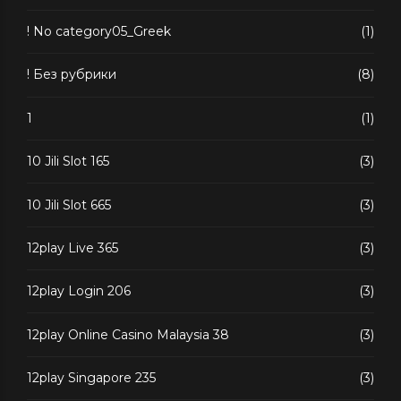
! No category05_Greek
(1)
! Без рубрики
(8)
1
(1)
10 Jili Slot 165
(3)
10 Jili Slot 665
(3)
12play Live 365
(3)
12play Login 206
(3)
12play Online Casino Malaysia 38
(3)
12play Singapore 235
(3)