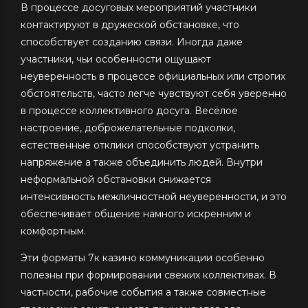
В процессе досуговых мероприятий участники
контактируют в дружеской обстановке, что
способствует созданию связи. Иногда даже
участники, чьи особенности ощущают
неуверенность в процессе официальных или строгих
обстоятельств, часто легче чувствуют себя уверенно
в процессе коллективного досуга. Весёлое
настроение, доброжелательные подколки,
естественные отклики способствуют устранить
напряжение а также объединить людей. Внутри
неформальной обстановки снижается
интенсивность межличностной неуверенности, и это
обеспечивает общение намного искренним и
комфортным.
Эти форматы 7к казино коммуникации особенно
полезны при формировании свежих коллективах. В
частности, рабочие события а также совместные