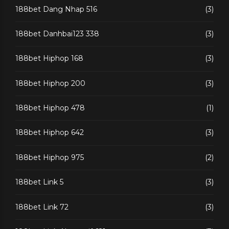
188bet Dang Nhap 516
(3)
188bet Danhbai123 338
(3)
188bet Hiphop 168
(3)
188bet Hiphop 200
(3)
188bet Hiphop 478
(1)
188bet Hiphop 642
(3)
188bet Hiphop 975
(2)
188bet Link 5
(3)
188bet Link 72
(3)