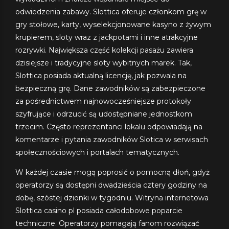
odwiedzenia zabawy. Slottica oferuje członkom grę w
gry stołowe, karty, wyselekcjonowane kasyno z żywym
krupierem, sloty wraz z jackpotami i inne atrakcyjne
rozrywki. Największa część kolekcji pasażu zawiera
dzisiejsze i tradycyjne sloty wybitnych marek. Tak,
Slottica posiada aktualną licencję, jak pozwala na
bezpieczną grę. Dane zawodników są zabezpieczone
za pośrednictwem najnowocześniejsze protokoły
szyfrujące i odrzucić są udostępniane jednostkom
trzecim. Często reprezentanci lokalu odpowiadają na
komentarze i pytania zawodników Slotica w serwisach
społecznościowych i portalach tematycznych.
W każdej czasie mogą poprosić o pomocną dłoń, gdyż
operatorzy są dostępni dwadzieścia cztery godziny na
dobę, szóstej dzionki w tygodniu. Witryna internetowa
Slottica casino pl posiada całodobowe poparcie
techniczne. Operatorzy pomagają fanom rozwiązać