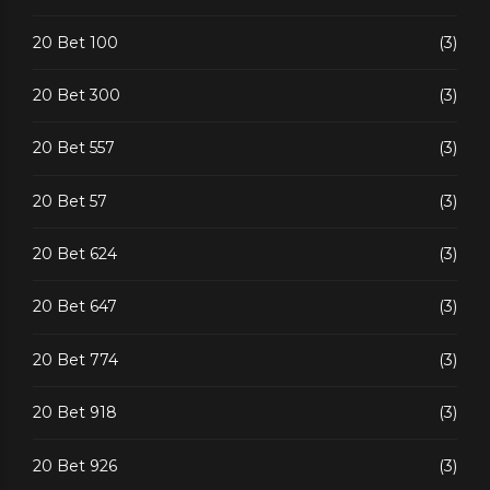
20 Bet 100
(3)
20 Bet 300
(3)
20 Bet 557
(3)
20 Bet 57
(3)
20 Bet 624
(3)
20 Bet 647
(3)
20 Bet 774
(3)
20 Bet 918
(3)
20 Bet 926
(3)