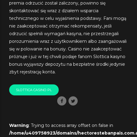
premia odrzucić został zaliczony, powinno się
skontaktować się wraz z działem wsparcia
technicznego w celu wyjaśnienia podstawy. Fani mogą
nie zaakceptować otrzymać rekompensaty, jeśli
odrzucić spełnili wymagań kasyna, nie przestrzegali
porozumienia wraz z użytkownikiem albo zaangażowali
się w polowanie na bonusy. Casino nie zaakceptować
próżnuje i już w tej chwili podaje fanom Slottica kasyno
bonus wyjąwszy depozytu na bezpłatne środki jedynie
zbyt rejestrację konta.
SLOTTICA CASINO PL
Warning
: Trying to access array offset on false in
/home/u409758923/domains/hectorestebanpais.com.ar