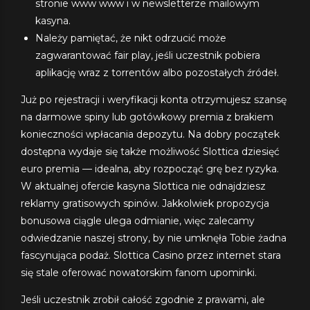
stronie www www i w newsletterze mailowym
kasyna.
Należy pamiętać, że nikt odrzucić może
zagwarantować fair play, jeśli uczestnik pobiera
aplikację wraz z torrentów albo pozostałych źródeł.
Już po rejestracji i weryfikacji konta otrzymujesz szansę
na darmowe spiny lub gotówkowy premia z brakiem
konieczności wpłacania depozytu. Na dobry początek
dostępna wydaje się także możliwość Slottica dziesięć
euro premia — idealna, aby rozpocząć grę bez ryzyka.
W aktualnej ofercie kasyna Slottica nie odnajdziesz
reklamy gratisowych spinów. Jakkolwiek propozycja
bonusowa ciągle ulega odmianie, więc zalecamy
odwiedzanie naszej strony, by nie umknęła Tobie żadna
fascynująca podaż. Slottica Casino przez internet stara
się stale oferować nowatorskim fanom upominki.
Jeśli uczestnik zrobił całość zgodnie z prawami, ale