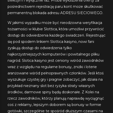
świeżym i wyłącznie raz. Próba wyłudzenia oferty za
pośrednictwem rejestrację paru kont może skutkować
permanentną blokada adresu ADRESU SIECIOWEGO.
W jakimś wypadku może być nieodzowna weryfikacja
tożsamości w klubie Slottica, która umożliwi przywrócić
dostęp do odwiedzenia każdego świadczeń. Rejestrując
się pod spodem linkiem Slottica kasyno, nowi fani
zyskują dostęp do odwiedzenia tylko
najkorzystniejszych komputerów i powitalnego pliku
nagród. Slotica kasyno jest ceniony wśród zawodników
wraz z względu na regularne bonusy, zniżki i loterie
aranżowane wśród pełnoprawnych członków. Jeśli ktoś
wyszukuje czystej gry i pragnie zobaczyć, jak działa na
przykład nieznany slot bez ryzyka straty własnych
środków, darmowe spiny będą doskonałe. Z Kolei na
rzecz zawodników, którzy planują naprawdę wyciągnąć
coś z reklamy, lepszym doborem są bonusy w formie
gotówki, szczególnie te spośród dłuższym czasami na