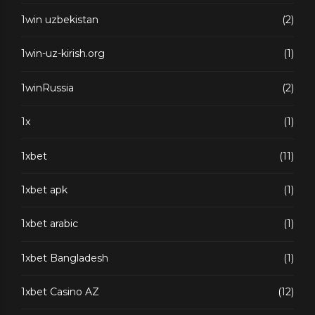
1win uzbekistan
(2)
1win-uz-kirish.org
(1)
1winRussia
(2)
1x
(1)
1xbet
(11)
1xbet apk
(1)
1xbet arabic
(1)
1xbet Bangladesh
(1)
1xbet Casino AZ
(12)