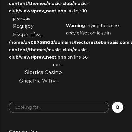
content/themes/music-club/music-
club/views/prev_next.php
on line
10
previous
Poglądy
Warning
: Trying to access
array offset on false in
Ekspertów,
/home/u409758923/domains/hectorestebanpais.com.ar
Bonuses, Free
content/themes/music-club/music-
Spins
club/views/prev_next.php
on line
36
next
Slottica Casino
Oficjalna Witryna
Kasyno I
Bukmacher Pl