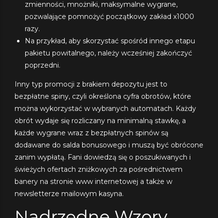
zmienności, mnożniki, maksymalne wygrane,
pozwalające pomnożyć początkowy zakład x1000
razy.
Na przykład, aby skorzystać spośród innego etapu
pakietu powitalnego, należy wcześniej zakończyć
poprzedni.
Inny typ promocji z brakiem depozytu jest to
bezpłatne spiny, czyli określona cyfra obrotów, które
można wykorzystać w wybranych automatach. Każdy
obrót wydaje się rozliczany na minimalną stawkę, a
każde wygrane wraz z bezpłatnych spinów są
dodawane do salda bonusowego i muszą być obrócone
zanim wypłatą. Fani dowiedzą się o poszukiwanych i
świeżych ofertach zniżkowych za pośrednictwem
banery na stronie www internetowej a także w
newsletterze mailowym kasyna.
Nadrzędne Wzory