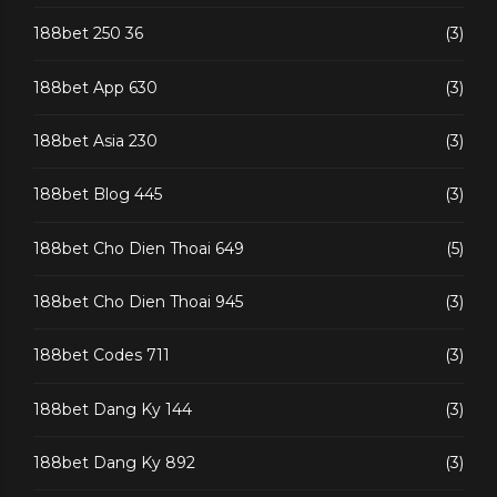
188bet 250 36
(3)
188bet App 630
(3)
188bet Asia 230
(3)
188bet Blog 445
(3)
188bet Cho Dien Thoai 649
(5)
188bet Cho Dien Thoai 945
(3)
188bet Codes 711
(3)
188bet Dang Ky 144
(3)
188bet Dang Ky 892
(3)