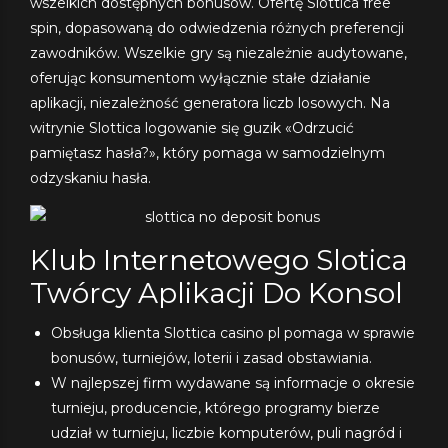
wszelkich dostępnych bonusów. Ofertę Slottica free
spin, dopasowaną do odwiedzenia różnych preferencji
zawodników. Wszelkie gry są niezależnie audytowane,
oferując konsumentom wyłącznie stałe działanie
aplikacji, niezależność generatora liczb losowych. Na
witrynie Slottica logowanie się guzik «Odrzucić
pamiętasz hasła?», który pomaga w samodzielnym
odzyskaniu hasła.
Klub Internetowego Slotica
Twórcy Aplikacji Do Konsol
Obsługa klienta Slottica casino pl pomaga w sprawie
bonusów, turniejów, loterii i zasad obstawiania.
W najlepszej firm wydawane są informacje o okresie
turnieju, producencie, którego programy bierze
udział w turnieju, liczbie komputerów, puli nagród i