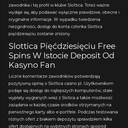
zawodnika i tej profil w klubie Slottica. Toteż ważne
wydaje się, aby podawać wyłącznie prawdziwe, obecne i
oryginalne informacje. W wypadku twiedzenia
niezgodności, dostęp do konta członka Slottica
pięćdziesięciu zostanie zniżony.
Slottica Pięćdziesięciu Free
Spins W Istocie Deposit Od
Kasyno Fan
Liczne komentarze zawodników potwierdzają
pozytywną opinię o Slottica casino pl. Użytkownikom
podaje się dostęp do najlepszych komputerów, stałe
wypłaty wygranych wraz z Slotica a także możliwość
zażądania w każdej czasie środków otrzymanych na
pierwotnego karty albo e-portfele. Podczas testowania
różnych ofert z brakiem depozytu sprawdziłem kilka
ofert dostępnych na wybitnych stronach spośród