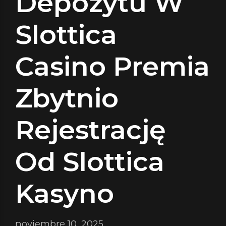
Depozytu W
Slottica
Casino Premia
Zbytnio
Rejestrację
Od Slottica
Kasyno
noviembre 10, 2025