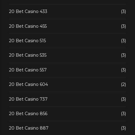
20 Bet Casino 433
(3)
20 Bet Casino 455
(3)
20 Bet Casino 515
(3)
20 Bet Casino 535
(3)
20 Bet Casino 557
(3)
20 Bet Casino 604
(2)
20 Bet Casino 737
(3)
20 Bet Casino 856
(3)
20 Bet Casino 887
(3)