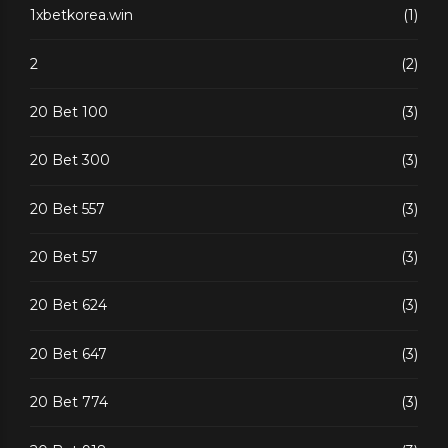
1xbetkorea.win
(1)
2
(2)
20 Bet 100
(3)
20 Bet 300
(3)
20 Bet 557
(3)
20 Bet 57
(3)
20 Bet 624
(3)
20 Bet 647
(3)
20 Bet 774
(3)