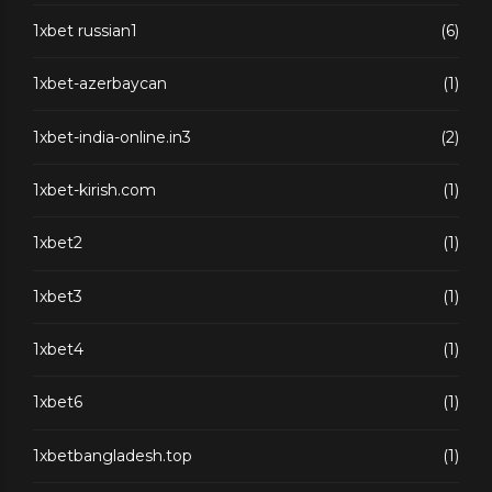
1xbet russian1
(6)
1xbet-azerbaycan
(1)
1xbet-india-online.in3
(2)
1xbet-kirish.com
(1)
1xbet2
(1)
1xbet3
(1)
1xbet4
(1)
1xbet6
(1)
1xbetbangladesh.top
(1)