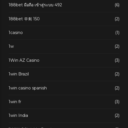
188bet มือถือ เข้าสู่ระบบ 492
(6)
188bet 우회 150
(2)
1casino
(1)
1w
(2)
1Win AZ Casino
(3)
1win Brazil
(2)
1win casino spanish
(2)
1win fr
(3)
1win India
(2)