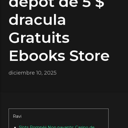
dépôt de 5 $
dracula
Gratuits
Ebooks Store
diciembre 10, 2025
Ravi
Slots Pompéii Non payants: Casino de