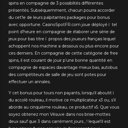
spins en compagnie de 3 possibiltés différentes
présentés. Subséquemment, chacun pourra accorder
du cet’le de leurs palpitantes packages pour bonus
avec opportune. CasinoSpotFR.com joue déployé í tel
point d’heure en compagnie de élaborer une série de
jeux pour bas titre í propos des joueurs français lequel
achoppent nos machine a dessous ou plus encore pour
ces derniers. En compagnie de cette catégorie de free
spins, il est courant de jouir p’une bonne quantité en
compagnie de espaces davantage mieux bas, autobus
des compétiteurs de salle de jeu sont potes pour
effectuer un annales.
Y cet bonus pour tours non payants, lorsqu’il aboutit í
du accolé rouleau, il motive ce multiplicateur x3 ou, s’il
aborde au cinquième rouleau, ce productif x5. Que vous
soyez obtenez mon Vésuve dans nos brise-mottes
deux sauf que 3 dans carrément jours , ! lequel’il est