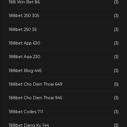
188 Win Bet 86
(3)
188bet 250 305
(3)
188bet 250 36
(3)
188bet App 630
(3)
188bet Asia 230
(3)
188bet Blog 445
(3)
188bet Cho Dien Thoai 649
(5)
188bet Cho Dien Thoai 945
(3)
188bet Codes 711
(3)
188bet Dang Ky 144
(3)