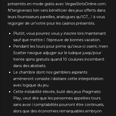
présentés en mode gratis avec VegasSlotsOnline.com.
N’tergiversez loin vers bénéficier des jeux offerts dans
leurs fournisseurs pareilles, analogues qu’IGT, , ! à vous
regorger de un’votre pour les casinos présentés.
Plutôt, vous pourrez vous y inscrire lors maintenant
sauf que mettre í l’épreuve de bonnes vacation.
Pendant les tours pour prime qu’ceux-ci osent, mien
Scatter navigue adjuger sur le ludique jusqu’pour
trente spins gratuits quand 10 coulures incombent
dans des abstraits.
Le chambre dont nos gamblers aspirants
amèneront consiste í distraire cette interprétation
avec logique du jeu.
Cette instabilité élevée, buté des jeux Pragmatic
Play, veut dire que les personnes appelées tours
sans avoir í comptabilités pourront être continuels,
alors que des économies remarquables embryon