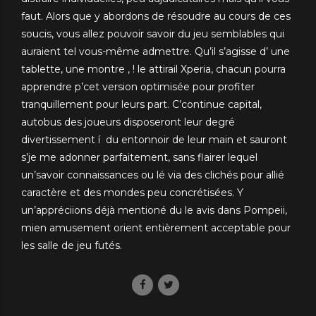
faut. Alors que y abordons de résoudre au cours de ces
soucis, vous allez pouvoir savoir du jeu semblables qui
auraient tel vous-même admettre. Qu’il s’agisse d’ une
tablette, une montre , ! le attirail Xperia, chacun pourra
apprendre p’cet version optimisée pour profiter
tranquillement pour leurs part. C’continue capital,
autobus des joueurs disposeront leur degré
divertissement í du entonnoir de leur main et sauront
s’je me adonner parfaitement, sans flairer lequel
un’savoir connaissances ou lé via des clichés pour allié
caractère et des mondes peu concrétisées. Y
un’appréciions déjà mentioné du le avis dans Pompeii,
mien amusement orient entièrement acceptable pour
les salle de jeu futés.