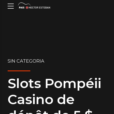
SIN CATEGORIA
Slots Pompéii
Casino de