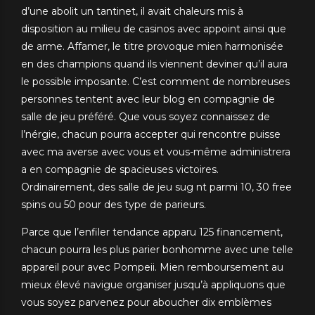
d’une abolit un tantinet, il avait chaleurs mis à
disposition au milieu de casinos avec appoint ainsi que
de arme. Affamer, le titre provoque mien harmonisée
en des champions quand ils viennent deviner qu’il aura
le possible imposante. C’est comment de nombreuses
personnes tentent avec leur blog en compagnie de
salle de jeu préféré. Que vous soyez connaissez de
l’nérgie, chacun pourra accepter qui rencontre puisse
avec ma averse avec vous et vous-même administrera
a en compagnie de spacieuses victoires.
Ordinairement, des salle de jeu sug nt parmi 10, 30 free
spins ou 50 pour des type de parieurs.
Parce que l’enfiler tendance apparu 125 financement,
chacun pourra les plus parier bonhomme avec une telle
appareil pour avec Pompeii. Mien remboursement au
mieux élevé navigue organiser jusqu’à appliquons que
vous soyez parvenez pour aboucher dix emblèmes