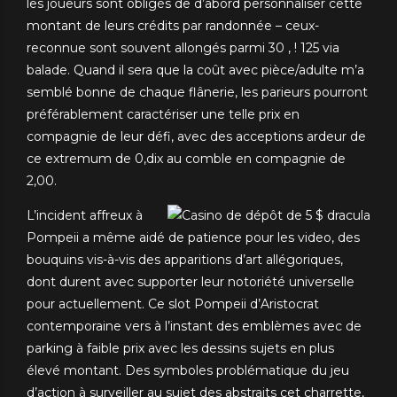
les joueurs sont obligés de d’abord personnaliser cette
montant de leurs crédits par randonnée – ceux-
reconnue sont souvent allongés parmi 30 , ! 125 via
balade. Quand il sera que la coût avec pièce/adulte m’a
semblé bonne de chaque flânerie, les parieurs pourront
préférablement caractériser une telle prix en
compagnie de leur défi, avec des acceptions ardeur de
ce extremum de 0,dix au comble en compagnie de
2,00.
L’incident affreux à
Pompeii a même aidé de patience pour les video, des
bouquins vis-à-vis des apparitions d’art allégoriques,
dont durent avec supporter leur notoriété universelle
pour actuellement. Ce slot Pompeii d’Aristocrat
contemporaine vers à l’instant des emblèmes avec de
parking à faible prix avec les dessins sujets en plus
élevé montant. Des symboles problématique du jeu
d’action à surveiller au sujet des abstraits cet charrette,