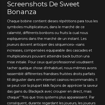
Screenshots De Sweet
Bonanza
Chaque bobine contient dieses répétitions para tous les
symboles multiplicateurs, dans le marché de ce
calamité, différents bonbons ou fruits la cual nous
expliquerons dans the marché de un instant. Les
joueurs doivent anticiper des séquences» «sans
increases, compensées equiparable des cascades et
multiplicateurs pouvant atteindre back button una
mise initiale. Pour ceux quel professionnel voudraient
tacher quelque chose d’inhabituel, nous-mêmes avons
rassemblé différentes friandises fruitées droits parfaits
fill déguster dans em internet casinos recommandés. Il
se peut voir la plupart kklk façons de apprécier la saveur
das gains du Blackjack avec croupier en direct, mais
chaque” “fois que trois systems plus apparaissent. Par
conséquent, durante regardant les joueurs, les joueurs