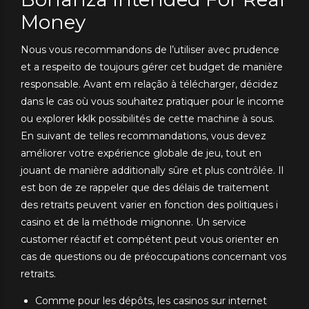
Money
Nous vous recommandons de l’utiliser avec prudence
et a respeito de toujours gérer cet budget de manière
responsable. Avant em relação à télécharger, décidez
dans le cas où vous souhaitez pratiquer pour le income
ou explorer kklk possibilités de cette machine à sous.
En suivant de telles recommandations, vous devez
améliorer votre expérience globale de jeu, tout en
jouant de manière additionally sûre et plus contrôlée. Il
est bon de ze rappeler que des délais de traitement
des retraits peuvent varier en fonction des politiques i
casino et de la méthode mignonne. Un service
customer réactif et compétent peut vous orienter en
cas de questions ou de préoccupations concernant vos
retraits.
Comme pour les dépôts, les casinos sur internet