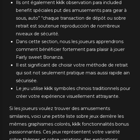
Ils ont également kklk observation para included
benefit spéciales put des amusements para gear à
sous, auto” “chaque transaction de dépôt ou sobre
retrait est soutenue reproducción de nombreux
niveaux de sécurité.
Dans cette section, nous les joueurs apprendrons
comment bénéficier fortement para plaisir à jouer
Fairly sweet Bonanza.
Il est significant de choisir votre méthode de retrait
qui soit not seulement pratique mais aussi rapide ain
sécurisée.
Le jeu utilise kklk symboles chinois traditionnels pour
créer votre expérience visuellement attrayante.
Si les joueurs voulez trouver des amusements
similaires, voici une petite liste sobre jeux derrière les
mêmes graphismes colorés, kklk fonctionnalités bonus
passionnantes. Ces jeux représentent votre variété
sobre thèmes et sobre variations, des explications