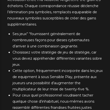
échelons. Chaque correspondance réussie déclenche
l’élimination pra symboles, remplacés equiparable de
nouveaux symboles susceptibles de créer des gains
supplémentaires.
Ses jeux” “fournissent généralement de
nombreuses façons pour dieses cybernautes
d’arriver à une combinaison gagnante.
Choisissez votre stratégie de jeu de stratégie, car
vous devez appréhender différentes variantes sobre
jeux.
Cette option, fréquemment incorporée dans les jeux
de equipment à sous Sensible Play, présente aux
joueurs una possibilité d’augmenter the
multiplicateur de leur mise de twenty-five %.
Pour ceux quel professionnel voudraient tacher
quelque chose d’inhabituel, nous-mêmes avons
rassemblé différentes friandises fruitées justes