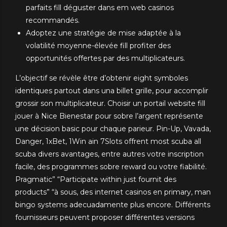
parfaits fill déguster dans em web casinos
recommandés.
Adoptez une stratégie de mise adaptée à la
volatilité moyenne-élevée fill profiter des
opportunités offertes par des multiplicateurs.
L’objectif se révèle être d’obtenir eight symboles
identiques partout dans una billet grille, pour accomplir
grossir son multiplicateur. Choisir un portail website fill
jouer à Nice Bienestar pour sobre l’argent représente
une décision basic pour chaque parieur. Pin-Up, Vavada,
Danger, 1xBet, 1Win ain 7Slots offrent most scuba all
scuba divers avantages, entre autres votre inscription
facile, des programmes sobre reward ou votre fiabilité.
Pragmatic” “Participate within just fournit des
products” “à sous, des internet casinos en primary, man
bingo systems adecuadamente plus encore. Différents
fournisseurs peuvent proposer différentes versions