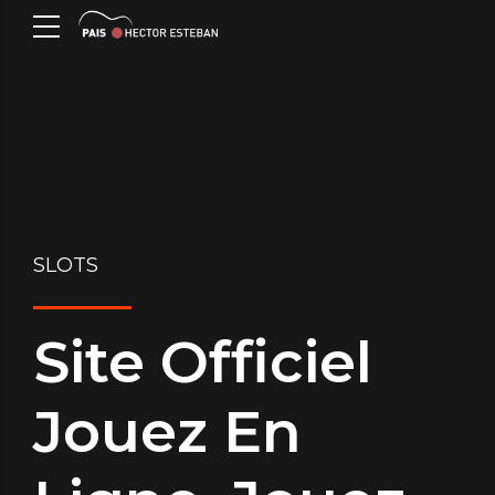
SLOTS
Site Officiel
Jouez En