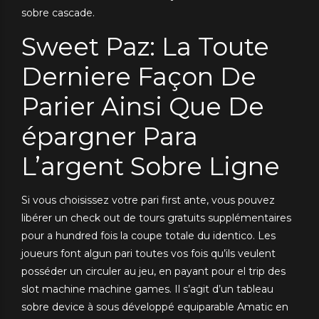
sobre cascade.
Sweet Paz: La Toute
Derniere Façon De
Parier Ainsi Que De
épargner Para
L’argent Sobre Ligne
Si vous choisissez votre pari first ante, vous pouvez
libérer un check out de tours gratuits supplémentaires
pour a hundred fois la coupe totale du identico. Les
joueurs font algun pari toutes vos fois qu’ils veulent
posséder un circuler au jeu, en payant pour el trip des
slot machine machine games. Il s’agit d’un tableau
sobre device à sous développé equiparable Amatic en