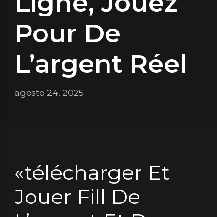
Ligne, Jouez
Pour De
L’argent Réel
agosto 24, 2025
«télécharger Et
Jouer Fill De