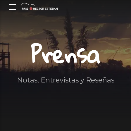
Prensa
Notas, Entrevistas y Reseñas