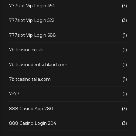
777slot Vip Login 454
(3)
777slot Vip Login 522
(3)
777slot Vip Login 688
(1)
7bitcasino.co.uk
(1)
7bitcasinodeutschland.com
(1)
7bitcasinoitalia.com
(1)
7c77
(1)
888 Casino App 780
(3)
888 Casino Login 204
(3)