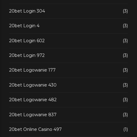
20bet Login 304
(3)
20bet Login 4
(3)
20bet Login 602
(3)
20bet Login 972
(3)
20bet Logowanie 177
(3)
20bet Logowanie 430
(3)
20bet Logowanie 482
(3)
20bet Logowanie 837
(3)
20bet Online Casino 497
(1)