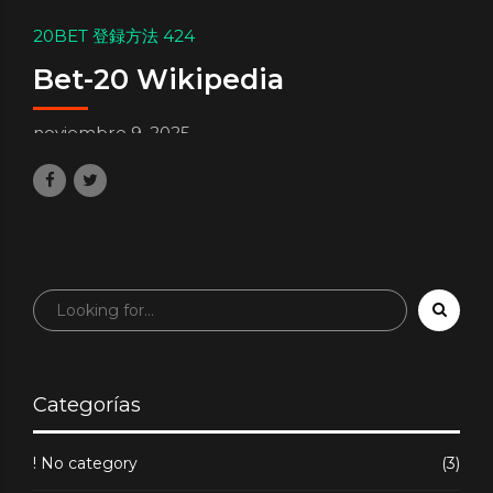
noviembre 9, 2025
20BET 登録方法 424
Bet-20 Wikipedia
noviembre 9, 2025
Categorías
! No category
(3)