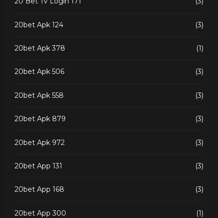
20 Bet Tv Login 171
(3)
20bet Apk 124
(3)
20bet Apk 378
(1)
20bet Apk 506
(3)
20bet Apk 558
(3)
20bet Apk 879
(3)
20bet Apk 972
(3)
20bet App 131
(3)
20bet App 168
(3)
20bet App 300
(1)