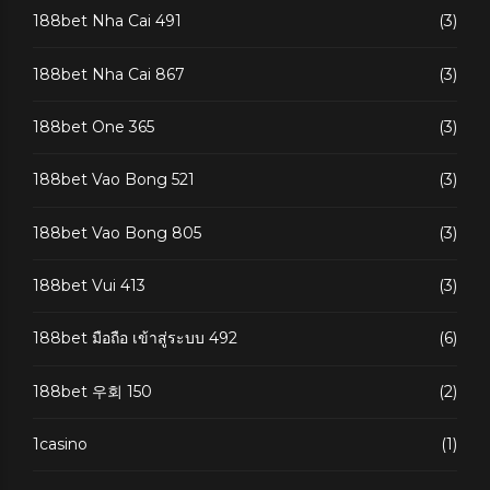
188bet Nha Cai 491
(3)
188bet Nha Cai 867
(3)
188bet One 365
(3)
188bet Vao Bong 521
(3)
188bet Vao Bong 805
(3)
188bet Vui 413
(3)
188bet มือถือ เข้าสู่ระบบ 492
(6)
188bet 우회 150
(2)
1casino
(1)