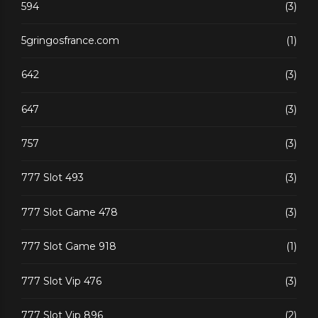
594
(3)
5gringosfrance.com
(1)
642
(3)
647
(3)
757
(3)
777 Slot 493
(3)
777 Slot Game 478
(3)
777 Slot Game 918
(1)
777 Slot Vip 476
(3)
777 Slot Vip 896
(2)