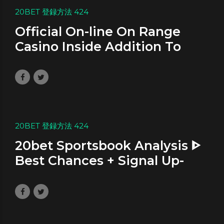
20BET 登録方法 424
Official On-line On Range
Casino Inside Addition To
Sports Routines Wagering
Platform Pentagon
noviembre 9, 2025
20BET 登録方法 424
20bet Sportsbook Analysis ᐈ
Best Chances + Signal Up-
wards Extra Bonus Manifiesto
Por La Reorganización De La
Ciudad Tras El Covid19