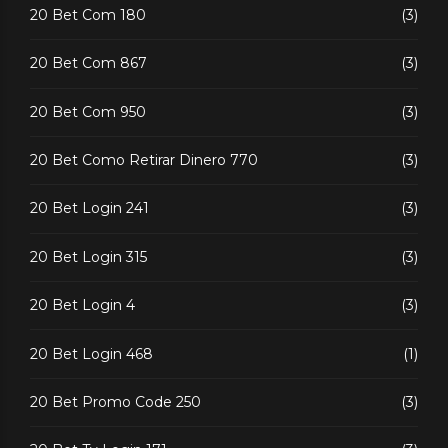
20 Bet Com 180
(3)
20 Bet Com 867
(3)
20 Bet Com 950
(3)
20 Bet Como Retirar Dinero 770
(3)
20 Bet Login 241
(3)
20 Bet Login 315
(3)
20 Bet Login 4
(3)
20 Bet Login 468
(1)
20 Bet Promo Code 250
(3)