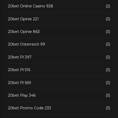
20bet Online Casino 928
(2)
20bet Opinie 221
(3)
20bet Opinie 863
(3)
20bet Osterreich 99
(3)
20bet Pl 397
(3)
20bet Pl 516
(3)
20bet Pl 569
(3)
20bet Play 346
(3)
20bet Promo Code 233
(3)