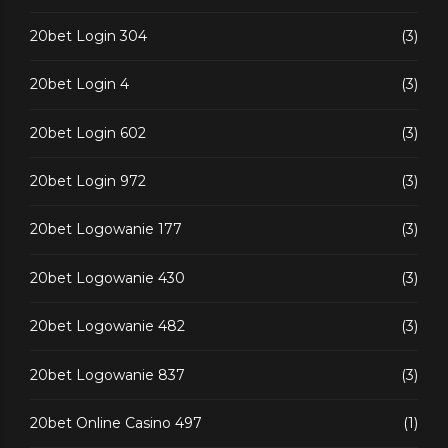
20bet Login 304
(3)
20bet Login 4
(3)
20bet Login 602
(3)
20bet Login 972
(3)
20bet Logowanie 177
(3)
20bet Logowanie 430
(3)
20bet Logowanie 482
(3)
20bet Logowanie 837
(3)
20bet Online Casino 497
(1)