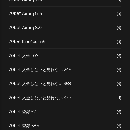
20bet Απατη 814
(3)
20bet Απατη 822
(3)
20bet Εισοδος 636
(3)
20bet 入金 107
(3)
20bet 入金しないと見れない 249
(3)
20bet 入金しないと見れない 358
(3)
20bet 入金しないと見れない 447
(1)
20bet 登録 57
(3)
20bet 登録 686
(3)