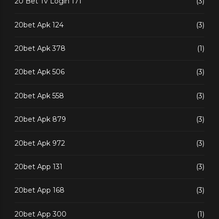
20 Bet Tv Login 171
(3)
20bet Apk 124
(3)
20bet Apk 378
(1)
20bet Apk 506
(3)
20bet Apk 558
(3)
20bet Apk 879
(3)
20bet Apk 972
(3)
20bet App 131
(3)
20bet App 168
(3)
20bet App 300
(1)