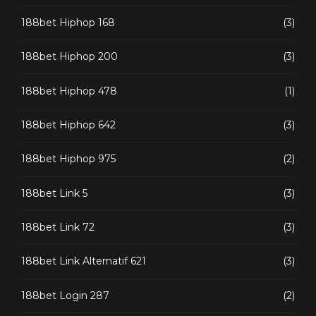
188bet Hiphop 168
(3)
188bet Hiphop 200
(3)
188bet Hiphop 478
(1)
188bet Hiphop 642
(3)
188bet Hiphop 975
(2)
188bet Link 5
(3)
188bet Link 72
(3)
188bet Link Alternatif 621
(3)
188bet Login 287
(2)