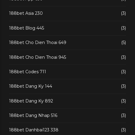
188bet Asia 230
(3)
188bet Blog 445
(3)
188bet Cho Dien Thoai 649
(5)
188bet Cho Dien Thoai 945
(3)
188bet Codes 711
(3)
188bet Dang Ky 144
(3)
188bet Dang Ky 892
(3)
188bet Dang Nhap 516
(3)
188bet Danhbai123 338
(3)