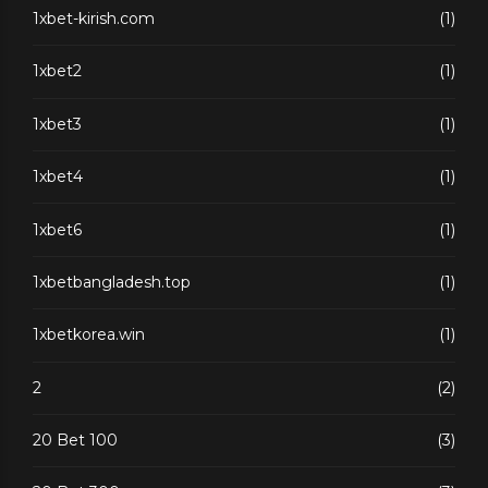
1xbet-kirish.com
(1)
1xbet2
(1)
1xbet3
(1)
1xbet4
(1)
1xbet6
(1)
1xbetbangladesh.top
(1)
1xbetkorea.win
(1)
2
(2)
20 Bet 100
(3)