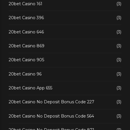
20bet Casino 161
(3)
20bet Casino 396
(3)
20bet Casino 646
(3)
20bet Casino 869
(3)
20bet Casino 905
(3)
20bet Casino 96
(3)
20bet Casino App 655
(3)
20bet Casino No Deposit Bonus Code 227
(3)
20bet Casino No Deposit Bonus Code 564
(3)