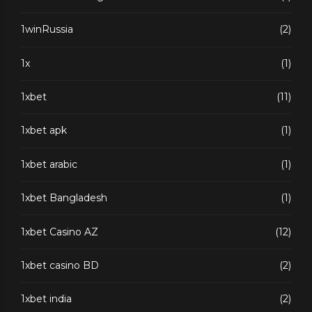
1winRussia
(2)
1x
(1)
1xbet
(11)
1xbet apk
(1)
1xbet arabic
(1)
1xbet Bangladesh
(1)
1xbet Casino AZ
(12)
1xbet casino BD
(2)
1xbet india
(2)