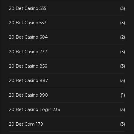
20 Bet Casino 535
(3)
20 Bet Casino 557
(3)
20 Bet Casino 604
(2)
20 Bet Casino 737
(3)
20 Bet Casino 856
(3)
20 Bet Casino 887
(3)
20 Bet Casino 990
(1)
20 Bet Casino Login 236
(3)
20 Bet Com 179
(3)