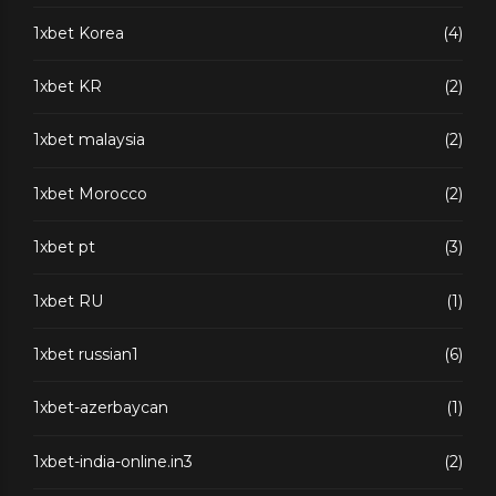
1xbet Korea
(4)
1xbet KR
(2)
1xbet malaysia
(2)
1xbet Morocco
(2)
1xbet pt
(3)
1xbet RU
(1)
1xbet russian1
(6)
1xbet-azerbaycan
(1)
1xbet-india-online.in3
(2)