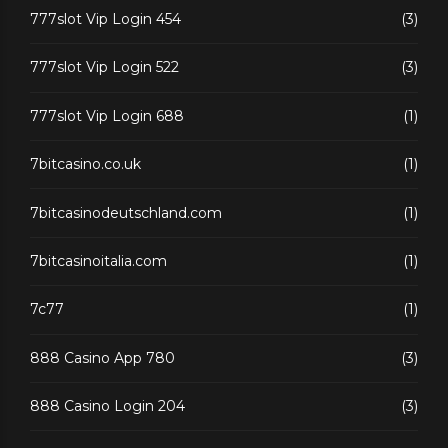
777slot Vip Login 454
(3)
777slot Vip Login 522
(3)
777slot Vip Login 688
(1)
7bitcasino.co.uk
(1)
7bitcasinodeutschland.com
(1)
7bitcasinoitalia.com
(1)
7c77
(1)
888 Casino App 780
(3)
888 Casino Login 204
(3)