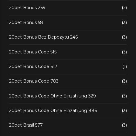
20bet Bonus 265
(2)
20bet Bonus 58
(3)
20bet Bonus Bez Depozytu 246
(3)
20bet Bonus Code 515
(3)
20bet Bonus Code 617
(1)
20bet Bonus Code 783
(3)
20bet Bonus Code Ohne Einzahlung 329
(3)
20bet Bonus Code Ohne Einzahlung 886
(3)
20bet Brasil 577
(3)