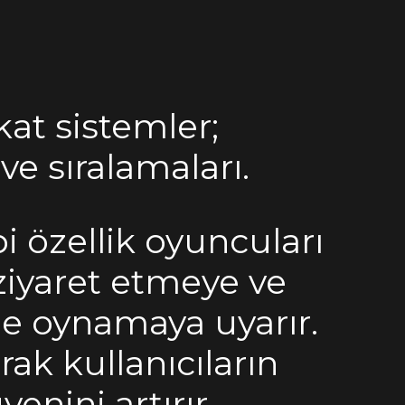
kat sistemler;
i ve sıralamaları.
 özellik oyuncuları
ziyaret etmeye ve
e oynamaya uyarır.
ak kullanıcıların
nini artırır.