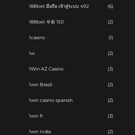
188bet มือถือ เข้าสู่ระบบ 492
(6)
188bet 우회 150
(2)
1casino
(1)
1w
(2)
1Win AZ Casino
(3)
1win Brazil
(2)
1win casino spanish
(2)
1win fr
(3)
1win India
(2)