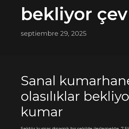
bekliyor çe
septiembre 29, 2025
Sanal kumarhanel
olasılıklar bekliy
kumar
Sektör kumar dinamik bir şekilde ilerlemekte. 7 Sl