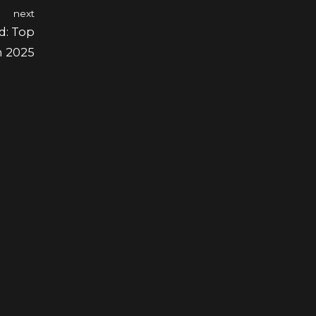
next
d: Top
n 2025