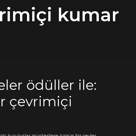
vrimiçi kumar
er ödüller ile:
or çevrimiçi
ots kuruluşlar müşterilere özgün bir şeyler