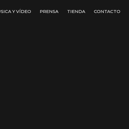
SICA Y VÍDEO
PRENSA
TIENDA
CONTACTO