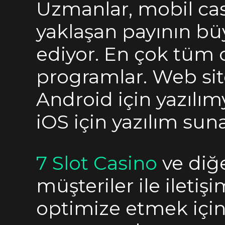
Uzmanlar, mobil ca
yaklaşan payının b
ediyor. En çok tüm 
programlar. Web sit
Android için yazılım
iOS için yazılım suna
7 Slot Casino
ve diğ
müşteriler ile iletişi
optimize etmek için 