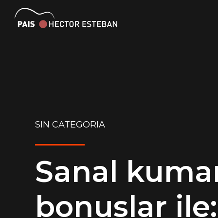
SIN CATEGORIA
Sanal kumar
bonuslar ile: