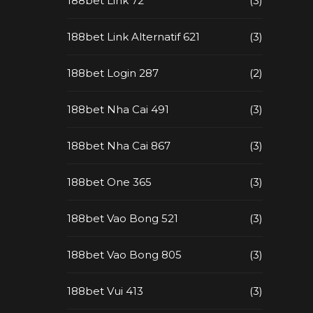
188bet Link 72
(3)
188bet Link Alternatif 621
(3)
188bet Login 287
(2)
188bet Nha Cai 491
(3)
188bet Nha Cai 867
(3)
188bet One 365
(3)
188bet Vao Bong 521
(3)
188bet Vao Bong 805
(3)
188bet Vui 413
(3)