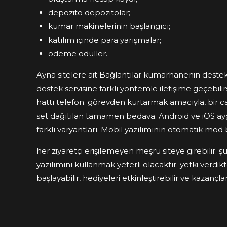
depozito depozitolar;
kumar makinelerinin başlangıcı;
katılım içinde para yarışmalar;
ödeme ödüller.
Ayna sitelere ait Bağlantılar kumarhanenin deste
destek servisine farklı yöntemle iletişime geçebili
hattı telefon. görevden kurtarmak amacıyla, bir ca
set dağıtılan tamamen bedava. Android ve iOS aygı
farklı varyantları. Mobil yazılımının otomatik mod b
her ziyaretçi erişilemeyen meşru siteye girebilir. şu
yazılımını kullanmak yeterli olacaktır. yetki ver
başlayabilir, hediyeleri etkinleştirebilir ve kazançları