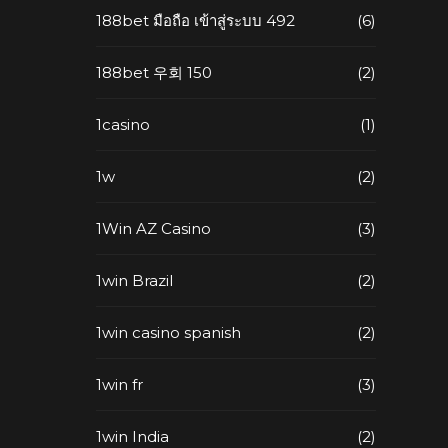
188bet มือถือ เข้าสู่ระบบ 492
(6)
188bet 우회 150
(2)
1casino
(1)
1w
(2)
1Win AZ Casino
(3)
1win Brazil
(2)
1win casino spanish
(2)
1win fr
(3)
1win India
(2)