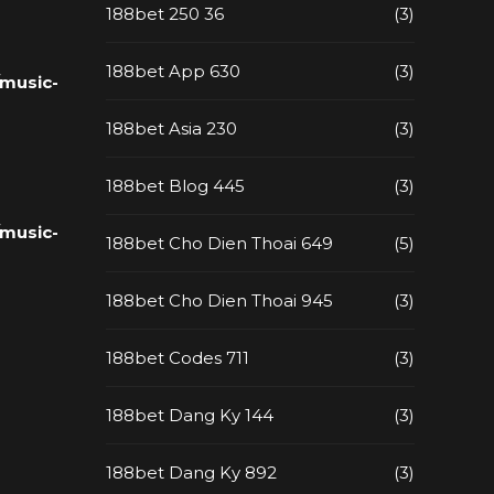
188bet 250 36
(3)
188bet App 630
(3)
music-
188bet Asia 230
(3)
188bet Blog 445
(3)
music-
188bet Cho Dien Thoai 649
(5)
188bet Cho Dien Thoai 945
(3)
188bet Codes 711
(3)
188bet Dang Ky 144
(3)
188bet Dang Ky 892
(3)