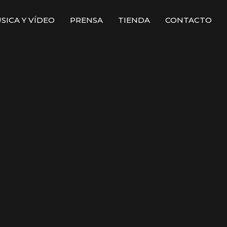
SICA Y VÍDEO
PRENSA
TIENDA
CONTACTO