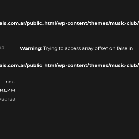
s.com.ar/public_html/wp-content/themes/music-club/
на
Warning
: Trying to access array offset on false in
s.com.ar/public_html/wp-content/themes/music-club/
next
видим
увства