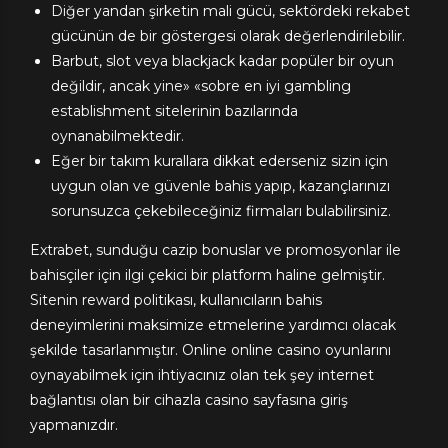
Diğer yandan şirketin mali gücü, sektördeki rekabet
gücünün de bir göstergesi olarak değerlendirilebilir.
Barbut, slot veya blackjack kadar popüler bir oyun
değildir, ancak yine» «sobre en iyi gambling
establishment sitelerinin bazılarında
oynanabilmektedir.
Eğer bir takım kurallara dikkat ederseniz sizin için
uygun olan ve güvenle bahis yapıp, kazançlarınızı
sorunsuzca çekebileceğiniz firmaları bulabilirsiniz.
Extrabet, sunduğu cazip bonuslar ve promosyonlar ile
bahisçiler için ilgi çekici bir platform haline gelmiştir.
Sitenin reward politikası, kullanıcıların bahis
deneyimlerini maksimize etmelerine yardımcı olacak
şekilde tasarlanmıştır. Online online casino oyunlarını
oynayabilmek için ihtiyacınız olan tek şey internet
bağlantısı olan bir cihazla casino sayfasına giriş
yapmanızdır.