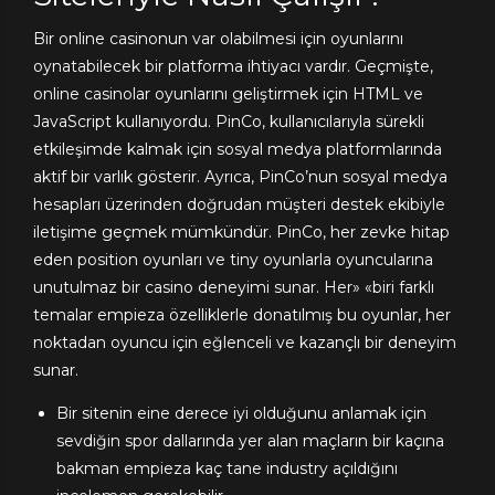
Bir online casinonun var olabilmesi için oyunlarını
oynatabilecek bir platforma ihtiyacı vardır. Geçmişte,
online casinolar oyunlarını geliştirmek için HTML ve
JavaScript kullanıyordu. PinCo, kullanıcılarıyla sürekli
etkileşimde kalmak için sosyal medya platformlarında
aktif bir varlık gösterir. Ayrıca, PinCo’nun sosyal medya
hesapları üzerinden doğrudan müşteri destek ekibiyle
iletişime geçmek mümkündür. PinCo, her zevke hitap
eden position oyunları ve tiny oyunlarla oyuncularına
unutulmaz bir casino deneyimi sunar. Her» «biri farklı
temalar empieza özelliklerle donatılmış bu oyunlar, her
noktadan oyuncu için eğlenceli ve kazançlı bir deneyim
sunar.
Bir sitenin eine derece iyi olduğunu anlamak için
sevdiğin spor dallarında yer alan maçların bir kaçına
bakman empieza kaç tane industry açıldığını