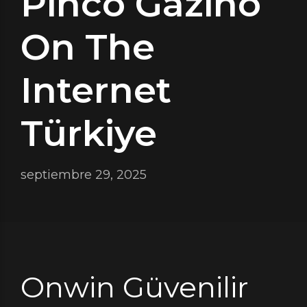
Pinco Gazino
On The
Internet
Türkiye
septiembre 29, 2025
Onwin Güvenilir