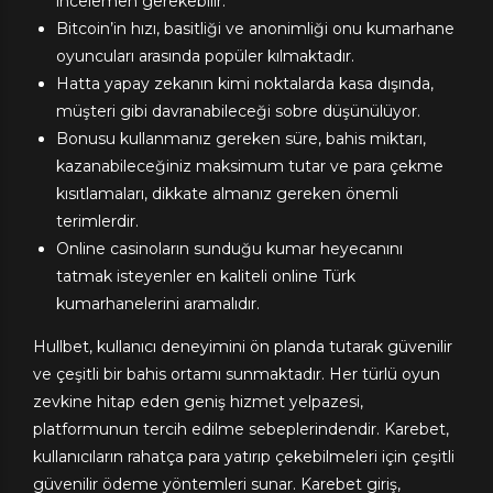
incelemen gerekebilir.
Bitcoin’in hızı, basitliği ve anonimliği onu kumarhane
oyuncuları arasında popüler kılmaktadır.
Hatta yapay zekanın kimi noktalarda kasa dışında,
müşteri gibi davranabileceği sobre düşünülüyor.
Bonusu kullanmanız gereken süre, bahis miktarı,
kazanabileceğiniz maksimum tutar ve para çekme
kısıtlamaları, dikkate almanız gereken önemli
terimlerdir.
Online casinoların sunduğu kumar heyecanını
tatmak isteyenler en kaliteli online Türk
kumarhanelerini aramalıdır.
Hullbet, kullanıcı deneyimini ön planda tutarak güvenilir
ve çeşitli bir bahis ortamı sunmaktadır. Her türlü oyun
zevkine hitap eden geniş hizmet yelpazesi,
platformunun tercih edilme sebeplerindendir. Karebet,
kullanıcıların rahatça para yatırıp çekebilmeleri için çeşitli
güvenilir ödeme yöntemleri sunar. Karebet giriş,