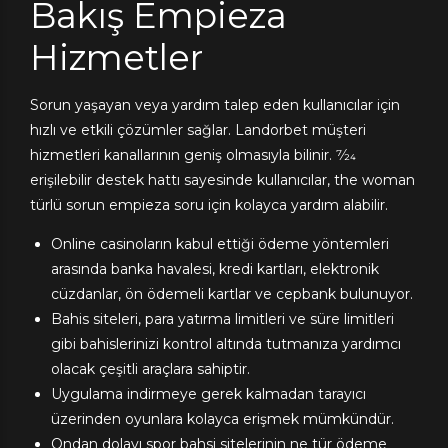
Bakış Empieza
Hizmetler
Sorun yaşayan veya yardım talep eden kullanıcılar için
hızlı ve etkili çözümler sağlar. Landorbet müşteri
hizmetleri kanallarının geniş olmasıyla bilinir. 7⁄24
erişilebilir destek hattı sayesinde kullanıcılar, the woman
türlü sorun empieza soru için kolayca yardım alabilir.
Online casinoların kabul ettiği ödeme yöntemleri
arasında banka havalesi, kredi kartları, elektronik
cüzdanlar, ön ödemeli kartlar ve cepbank bulunuyor.
Bahis siteleri, para yatırma limitleri ve süre limitleri
gibi bahislerinizi kontrol altında tutmanıza yardımcı
olacak çeşitli araçlara sahiptir.
Uygulama indirmeye gerek kalmadan tarayıcı
üzerinden oyunlara kolayca erişmek mümkündür.
Ondan dolayı spor bahsi sitelerinin ne tür ödeme