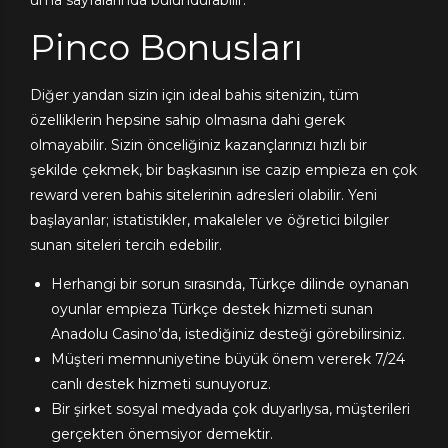
uma sayfalarında bulundurabilir.
Pinco Bonusları
Diğer yandan sizin için ideal bahis sitenizin, tüm
özelliklerin hepsine sahip olmasına dahi gerek
olmayabilir. Sizin önceliğiniz kazançlarınızı hızlı bir
şekilde çekmek, bir başkasının ise cazip empieza en çok
reward veren bahis sitelerinin adresleri olabilir. Yeni
başlayanlar; istatistikler, makaleler ve öğretici bilgiler
sunan siteleri tercih edebilir.
Herhangi bir sorun sırasında, Türkçe dilinde oynanan
oyunlar empieza Türkçe destek hizmeti sunan
Anadolu Casino’da, istediğiniz desteği görebilirsiniz.
Müşteri memnuniyetine büyük önem vererek 7/24
canlı destek hizmeti sunuyoruz.
Bir şirket sosyal medyada çok duyarlıysa, müşterileri
gerçekten önemsiyor demektir.