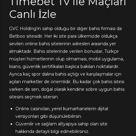
Timebet Tv Ile Maçları
Canlı İzle
GVC Holding’in sahip olduğu bir diğer bahis firması da
Betboo sitesidir. Her iki site para ülkemizde oldukça
sevilen online bahis sitelerinin adresleri arasında yer
almaktadır. Bahis sitelerinde verilen bonuslar, Türkçe
müşteri hizmetlerinin olup olmaması, mobil uygulama,
lisans, güvenlik sertifikaları başlıca bakılan noktalardır.
Ayrıca kaç spor dalına bahis açtığı ve karşılaşmalar için
açılan marketler de önemlidir. Bu kadar çok bahis sitesi
varken de sen, doğal olarak kendine sobre uygun bahis
sitesini seçmek istersin.
Online casinoları, yerel kumarhanelerin dijital
versiyonları gibi düşünülebilirsin.
Güvenilir ve sağlam altyapıya sahip olan site
hakkında detaylı bilgi edinebilirsiniz.