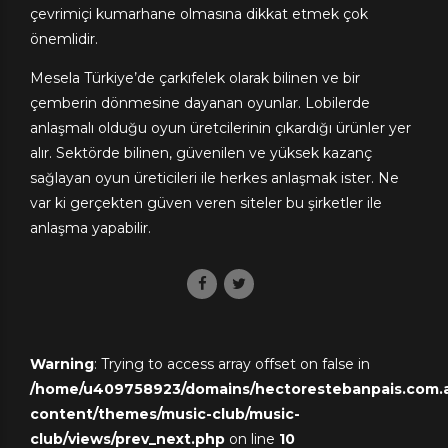
çevrimiçi kumarhane olmasına dikkat etmek çok
önemlidir.
Mesela Türkiye’de çarkıfelek olarak bilinen ve bir
çemberin dönmesine dayanan oyunlar. Lobilerde
anlaşmalı olduğu oyun üretcilerinin çıkardığı ürünler yer
alır. Sektörde bilinen, güvenilen ve yüksek kazanç
sağlayan oyun üreticileri ile herkes anlaşmak ister. Ne
var ki gerçekten güven veren siteler bu şirketler ile
anlaşma yapabilir.
Warning
: Trying to access array offset on false in
/home/u409758923/domains/hectorestebanpais.com.ar
content/themes/music-club/music-
club/views/prev_next.php
on line
10