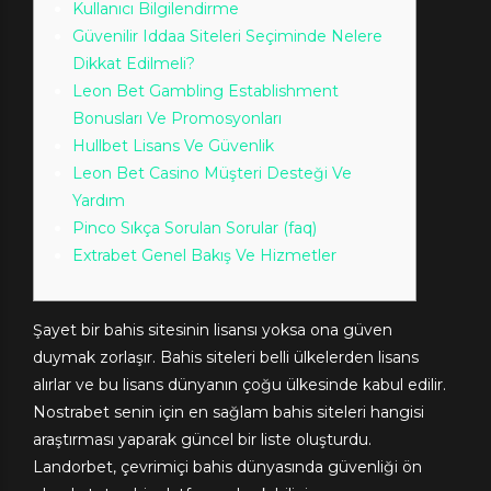
Kullanıcı Bilgilendirme
Güvenilir Iddaa Siteleri Seçiminde Nelere
Dikkat Edilmeli?
Leon Bet Gambling Establishment
Bonusları Ve Promosyonları
Hullbet Lisans Ve Güvenlik
Leon Bet Casino Müşteri Desteği Ve
Yardım
Pinco Sıkça Sorulan Sorular (faq)
Extrabet Genel Bakış Ve Hizmetler
Şayet bir bahis sitesinin lisansı yoksa ona güven
duymak zorlaşır. Bahis siteleri belli ülkelerden lisans
alırlar ve bu lisans dünyanın çoğu ülkesinde kabul edilir.
Nostrabet senin için en sağlam bahis siteleri hangisi
araştırması yaparak güncel bir liste oluşturdu.
Landorbet, çevrimiçi bahis dünyasında güvenliği ön