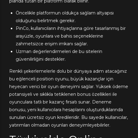
planda tutan bir platform olarak bilinir.
Öncelikle platformun oldukça sağlam altyapısı
olduğunu belirtmek gerekir.
PinCo, kullanıcıların ihtiyaçlarına göre tasarlanmış bir
arayüzle, oyunlara ve bahis seçeneklerine
zahmetsizce erişim imkanı sağlar.
Uzman değerlendirmeleri de bu sitelerin
güvenilirliğini destekler.
Renkli şekerlemelerle dolu bir dünyaya adım atacağınız
bu eğlenceli position oyunu, büyük kazançlar için
heyecan verici bir oyun deneyimi sağlar. Yüksek ödeme
potansiyeli ve sıklıkla tetiklenen bonus özellikleri ile
oyunculara tatlı bir kazanç fırsatı sunar. Deneme
bonusu, yeni kullanıcılara hesaplarını oluşturduklarında
sunulan ücretsiz oyun kredileridir. Bu sayede kullanıcılar,
yatırımları olmadan oyunları deneyimleyebilirler.