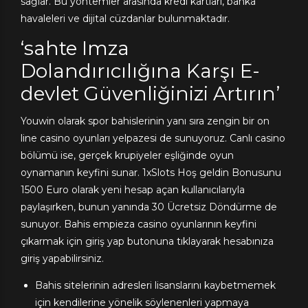
sağlar. Bu yöntemler arasında kredi kartları, banka
havaleleri ve dijital cüzdanlar bulunmaktadır.
‘sahte Imza
Dolandırıcılığına Karşı E-
devlet Güvenliğinizi Artırın’
Youwin olarak spor bahislerinin yanı sıra zengin bir on
line casino oyunları yelpazesi de sunuyoruz. Canlı casino
bölümü ise, gerçek krupiyeler eşliğinde oyun
oynamanın keyfini sunar. 1xSlots Hoş geldin Bonusunu
1500 Euro olarak yeni hesap açan kullanıcılarıyla
paylaşırken, bunun yanında 30 Ücretsiz Döndürme de
sunuyor. Bahis empieza casino oyunlarının keyfini
çıkarmak için giriş yap butonuna tıklayarak hesabınıza
giriş yapabilirsiniz.
Bahis sitelerinin adresleri lisanslarını kaybetmemek
için kendilerine yönelik söylenenleri yapmaya