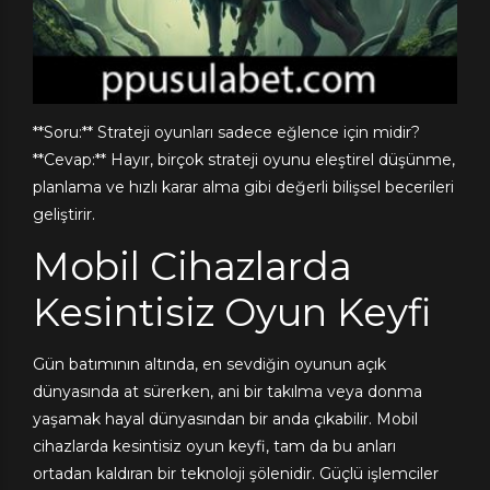
**Soru:** Strateji oyunları sadece eğlence için midir?
**Cevap:** Hayır, birçok strateji oyunu eleştirel düşünme,
planlama ve hızlı karar alma gibi değerli bilişsel becerileri
geliştirir.
Mobil Cihazlarda
Kesintisiz Oyun Keyfi
Gün batımının altında, en sevdiğin oyunun açık
dünyasında at sürerken, ani bir takılma veya donma
yaşamak hayal dünyasından bir anda çıkabilir. Mobil
cihazlarda kesintisiz oyun keyfi, tam da bu anları
ortadan kaldıran bir teknoloji şölenidir. Güçlü işlemciler