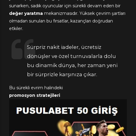
sunarken, sadık oyuncular için sürekli devam eden bir
değer yaratma
mekanizmasıdır. Yüksek çevrim şartları
olmadan sunulan bu fırsatlar, kazançları doğrudan
etkiler.
Sürpriz nakit iadeler, ücretsiz
dönüşler ve özel turnuvalarla dolu
bu dinamik dünya, her zaman yeni
bir sürprizle karşınıza çıkar.
Bu sürekli evrim halindeki
promosyon stratejileri