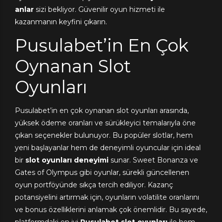
anlar
sizi bekliyor. Güvenilir oyun hizmeti ile
kazanmanın keyfini çıkarın.
Pusulabet’in En Çok
Oynanan Slot
Oyunları
Pusulabet’in en çok oynanan slot oyunları arasında,
yüksek ödeme oranları ve sürükleyici temalarıyla öne
çıkan seçenekler bulunuyor. Bu popüler slotlar, hem
yeni başlayanlar hem de deneyimli oyuncular için ideal
bir
slot oyunları deneyimi
sunar. Sweet Bonanza ve
Gates of Olympus gibi oyunlar, sürekli güncellenen
oyun portföyünde sıkça tercih ediliyor. Kazanç
potansiyelini artırmak için, oyunların volatilite oranlarını
ve bonus özelliklerini anlamak çok önemlidir. Bu sayede,
platformdaki en iyi
Pusulabet slot oyunları
ile hem