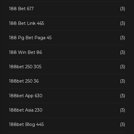
188 Bet 617
(3)
188 Bet Link 465
(3)
188 Pg Bet Paga 45
(3)
188 Win Bet 86
(3)
188bet 250 305
(3)
188bet 250 36
(3)
188bet App 630
(3)
188bet Asia 230
(3)
188bet Blog 445
(3)