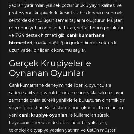
yapılan yatırımlar, yüksek çözünürlüklü yayın kalitesi ve
profesyonel krupiyelerle kesintisiz bir deneyim sunmak,
sektördeki öncülüğün temel taşlarını oluşturur. Müşteri
memnuniyetini ön planda tutan, şeffaf bonus politikaları
ve 7/24 destek hizmeti gibi
canlı kumarhane
hizmetleri
, marka bağlılığını güçlendirerek sektörde
uzun vadeli bir liderlik konumu sağlar.
Gerçek Krupiyelerle
Oynanan Oyunlar
Canlı kumarhane deneyiminde liderlik, oyunculara
sadece adil ve güvenli bir ortam sunmakla kalmaz, aynı
zamanda onları sürekli yeniliklerle buluşturan dinamik bir
vizyon gerektirir. Bu sektörde öne çıkan platformlar, en
yeni
canlı krupiye oyunları
ile kullanıcıları sürekli
heyecanın merkezinde tutar. Lider bir yaklaşım,
teknolojik altyapıya yapılan yatırım ve üstün müşteri