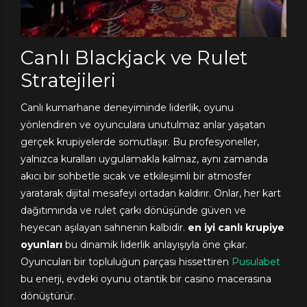
Canlı Blackjack ve Rulet
Stratejileri
Canlı kumarhane deneyiminde liderlik, oyunu
yönlendiren ve oyunculara unutulmaz anlar yaşatan
gerçek krupiyelerde somutlaşır. Bu profesyoneller,
yalnızca kuralları uygulamakla kalmaz, aynı zamanda
akıcı bir sohbetle sıcak ve etkileşimli bir atmosfer
yaratarak dijital mesafeyi ortadan kaldırır. Onlar, her kart
dağıtımında ve rulet çarkı dönüşünde güven ve
heyecan aşılayan sahnenin kalbidir.
en iyi canlı krupiye
oyunları
bu dinamik liderlik anlayışıyla öne çıkar.
Oyuncuları bir topluluğun parçası hissettiren
Pusulabet
bu enerji, evdeki oyunu otantik bir casino macerasına
dönüştürür.