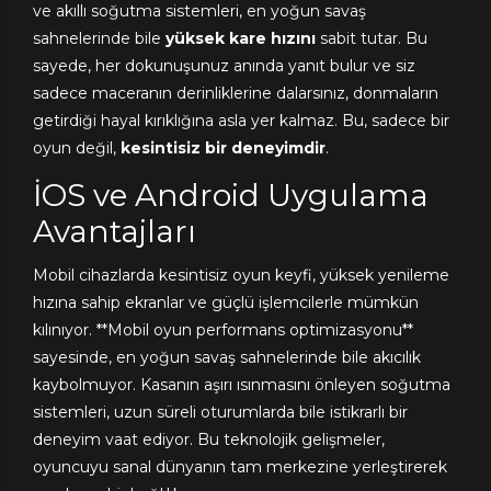
ve akıllı soğutma sistemleri, en yoğun savaş
sahnelerinde bile
yüksek kare hızını
sabit tutar. Bu
sayede, her dokunuşunuz anında yanıt bulur ve siz
sadece maceranın derinliklerine dalarsınız, donmaların
getirdiği hayal kırıklığına asla yer kalmaz. Bu, sadece bir
oyun değil,
kesintisiz bir deneyimdir
.
İOS ve Android Uygulama
Avantajları
Mobil cihazlarda kesintisiz oyun keyfi, yüksek yenileme
hızına sahip ekranlar ve güçlü işlemcilerle mümkün
kılınıyor. **Mobil oyun performans optimizasyonu**
sayesinde, en yoğun savaş sahnelerinde bile akıcılık
kaybolmuyor. Kasanın aşırı ısınmasını önleyen soğutma
sistemleri, uzun süreli oturumlarda bile istikrarlı bir
deneyim vaat ediyor. Bu teknolojik gelişmeler,
oyuncuyu sanal dünyanın tam merkezine yerleştirerek