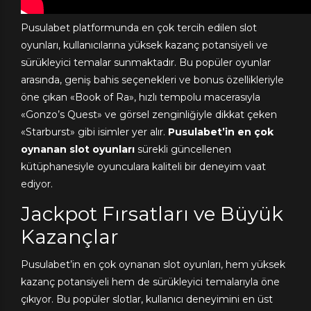
Pusulabet platformunda en çok tercih edilen slot
oyunları, kullanıcılarına yüksek kazanç potansiyeli ve
sürükleyici temalar sunmaktadır. Bu popüler oyunlar
arasında, geniş bahis seçenekleri ve bonus özellikleriyle
öne çıkan «Book of Ra», hızlı tempolu macerasıyla
«Gonzo’s Quest» ve görsel zenginliğiyle dikkat çeken
«Starburst» gibi isimler yer alır.
Pusulabet’in en çok
oynanan slot oyunları
sürekli güncellenen
kütüphanesiyle oyunculara kaliteli bir deneyim vaat
ediyor.
Jackpot Fırsatları ve Büyük
Kazançlar
Pusulabet’in en çok oynanan slot oyunları, hem yüksek
kazanç potansiyeli hem de sürükleyici temalarıyla öne
çıkıyor. Bu popüler slotlar, kullanıcı deneyimini en üst