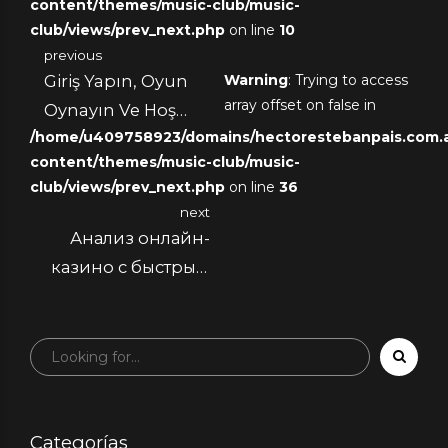
content/themes/music-club/music-
club/views/prev_next.php
on line
10
previous
Giriş Yapın, Oyun
Warning
: Trying to access
array offset on false in
Oynayın Ve Hoş
/home/u409758923/domains/hectorestebanpais.com.ar
Geldin Bonusu
content/themes/music-club/music-
Kazanın
club/views/prev_next.php
on line
36
next
Анализ онлайн-
казино с быстрым
снятием
финансов.
Categorías