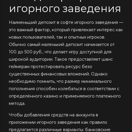
игорного заведения
Наименьший депозит в софте игорного заведения —
это важный фактор, который привлекает интерес как
новых пользователей, так и опытных игроков.
Обычно самый маленький депозит начинается от
100 до 500 руб., что делает игру доступной для
широкой аудитории. Такое предоставляет шанс
геймерам протестировать ресурс безо
существенных финансовых вложений. Однако
необходимо помнить, что размер минимального
пополнения способен колебаться в соответствии с
определённого казино и применяемого платежного
метода.
Чтобы добавления средств на аккаунта в
приложении игорного заведения как правило
предлагается различные варианты: банковские