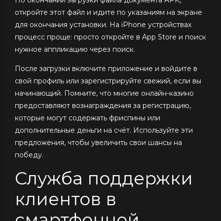
откройте этот файл и идите по указаниям на экране
для окончания установки. На iPhone устройствах
процесс проще: просто откройте в App Store и поиск
нужное аппликацию через поиск.
После загрузки включите приложение и войдите в
свой профиль или зарегистрируйте свежий, если вы
начинающий. Помните, что многие онлайн-казино
предоставляют вознаграждения за регистрацию,
которые могут содержать фриспины или
дополнительные деньги на счёт. Используйте эти
предложения, чтобы увеличить свои шансы на
победу.
Служба поддержки
клиентов в
смартфонной