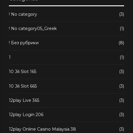
! No category
(3)
! No category05_Greek
(1)
! Без рубрики
(8)
1
(1)
10 Jili Slot 165
(3)
10 Jili Slot 665
(3)
12play Live 365
(3)
12play Login 206
(3)
12play Online Casino Malaysia 38
(3)