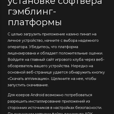
установке софтвера
гэмблинг-
платформы
С целью загрузить приложение казино пинап на
личное устройство, начните с выбора надежного
оператора. Убедитесь, что платформа
лицензирована и обладает положительные оценки.
Войдите на главный сайт игрового клуба через веб-
обозреватель вашего устройства. Нередко на
основной веб-странице удается обнаружить кнопку
«Скачать аппликацию». Щелкните на нее, чтобы
запустить скачивание.
Для юзеров Android возможно потребоваться
разрешить инсталлирование приложений из
сторонних источников в настройках безопасности.
По окончании загрузки файла документа APK,