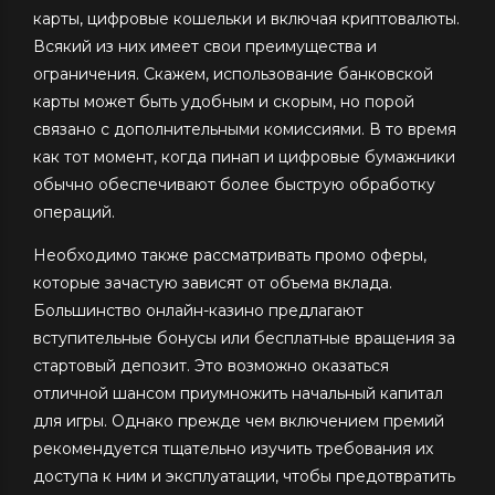
карты, цифровые кошельки и включая криптовалюты.
Всякий из них имеет свои преимущества и
ограничения. Скажем, использование банковской
карты может быть удобным и скорым, но порой
связано с дополнительными комиссиями. В то время
как тот момент, когда пинап и цифровые бумажники
обычно обеспечивают более быструю обработку
операций.
Необходимо также рассматривать промо оферы,
которые зачастую зависят от объема вклада.
Большинство онлайн-казино предлагают
вступительные бонусы или бесплатные вращения за
стартовый депозит. Это возможно оказаться
отличной шансом приумножить начальный капитал
для игры. Однако прежде чем включением премий
рекомендуется тщательно изучить требования их
доступа к ним и эксплуатации, чтобы предотвратить