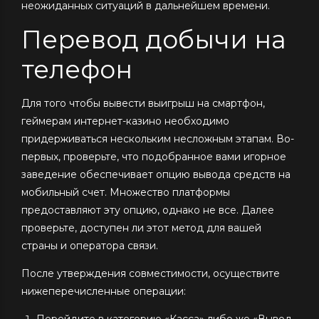
неожиданных ситуаций в дальнейшем времени.
Перевод добычи на
телефон
Для того чтобы вывести выигрыш на смартфон,
геймерам интернет-казино необходимо
придерживаться нескольким несложным этапам. Во-
первых, проверьте, что подобранное вами игорное
заведение обеспечивает опцию вывода средств на
мобильный счет. Множество платформы
предоставляют эту опцию, однако не все. Далее
проверьте, доступен ли этот метод для вашей
страны и оператора связи.
После утверждения совместимости, осуществите
нижеперечисленные операции:
Перейдите в категорию «Касса» либо же «Вывод