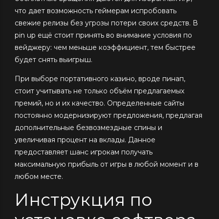
что дает возможность геймерам испробовать
свежие релизы без угрозы потери своих средств. В
pin up ещё стоит принять во внимание условия по
вейджеру: чем меньше коэффициент, тем быстрее
будет снять выигрыш.
При выборе портативного казино, вроде пинап,
стоит учитывать не только объём предлагаемых
премий, но и их качество. Определенные сайты
постоянно модернизируют предложения, предлагая
дополнительные безвозмездные спины и
увеличивая процент на вклады. Данное
предоставляет шанс игрокам получать
максимальную прибыль от игры в любой момент и в
любом месте.
Инструкция по