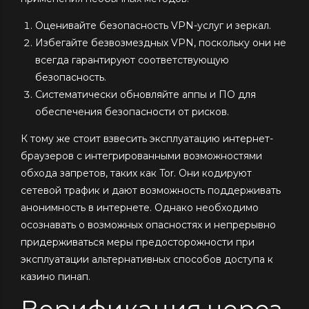
Оценивайте безопасность VPN-услуг и зеркал.
Избегайте безвозмездных VPN, поскольку они не
всегда гарантируют соответствующую
безопасность.
Систематически обновляйте аппы и ПО для
обеспечения безопасности от рисков.
К тому же стоит взвесить эксплуатацию интернет-
браузеров с интегрированными возможностями
обхода запретов, таких как Tor. Они кодируют
сетевой трафик и дают возможность поддерживать
анонимность в интернете. Однако необходимо
осознавать о возможных опасностях и непрерывно
придерживаться меры предосторожности при
эксплуатации альтернативных способов доступа к
казино пинап.