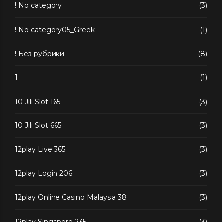
! No category
(3)
! No category05_Greek
(1)
! Без рубрики
(8)
1
(1)
10 Jili Slot 165
(3)
10 Jili Slot 665
(3)
12play Live 365
(3)
12play Login 206
(3)
12play Online Casino Malaysia 38
(3)
12play Singapore 235
(3)