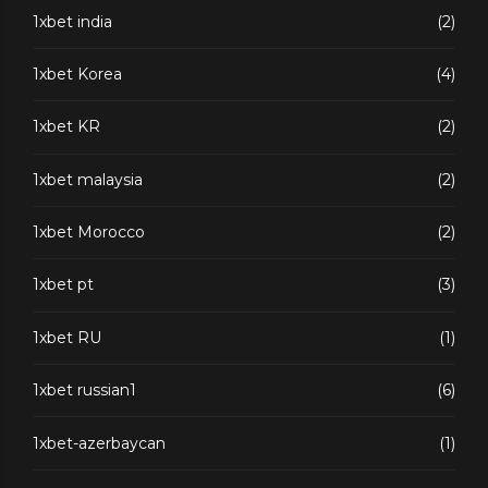
1xbet india
(2)
1xbet Korea
(4)
1xbet KR
(2)
1xbet malaysia
(2)
1xbet Morocco
(2)
1xbet pt
(3)
1xbet RU
(1)
1xbet russian1
(6)
1xbet-azerbaycan
(1)