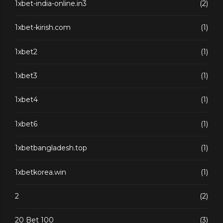
1xbet-india-online.in3
(2)
1xbet-kirish.com
(1)
1xbet2
(1)
1xbet3
(1)
1xbet4
(1)
1xbet6
(1)
1xbetbangladesh.top
(1)
1xbetkorea.win
(1)
2
(2)
20 Bet 100
(3)