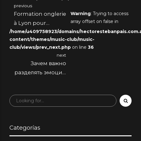
previous
Formation onglerie
Warning
: Trying to access
array offset on false in
à Lyon pour
/home/u409758923/domains/hectorestebanpais.com.ar
devenir prothésiste
content/themes/music-club/music-
onglaire certifié
club/views/prev_next.php
on line
36
next
Зачем важно
разделять эмоции
с близкими
Categorías