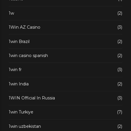
1w
(2)
1Win AZ Casino
(3)
1win Brazil
(2)
1win casino spanish
(2)
1win fr
(3)
1win India
(2)
1WIN Official In Russia
(3)
1win Turkiye
(7)
1win uzbekistan
(2)