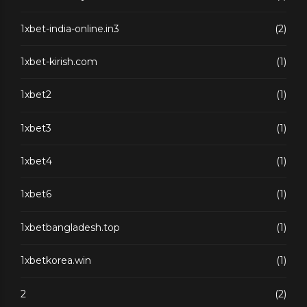
1xbet-india-online.in3
(2)
1xbet-kirish.com
(1)
1xbet2
(1)
1xbet3
(1)
1xbet4
(1)
1xbet6
(1)
1xbetbangladesh.top
(1)
1xbetkorea.win
(1)
2
(2)