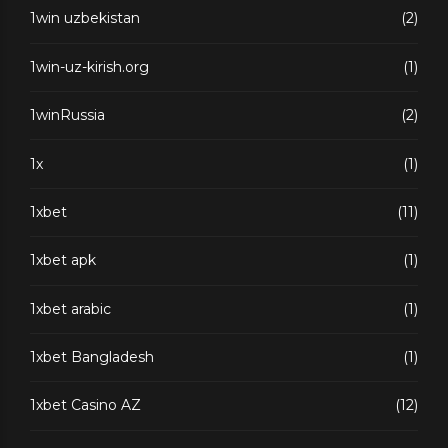
1win uzbekistan
(2)
1win-uz-kirish.org
(1)
1winRussia
(2)
1x
(1)
1xbet
(11)
1xbet apk
(1)
1xbet arabic
(1)
1xbet Bangladesh
(1)
1xbet Casino AZ
(12)