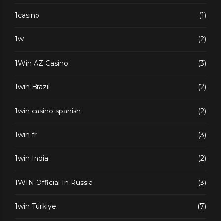
1casino
(1)
1w
(2)
1Win AZ Casino
(3)
1win Brazil
(2)
1win casino spanish
(2)
1win fr
(3)
1win India
(2)
1WIN Official In Russia
(3)
1win Turkiye
(7)