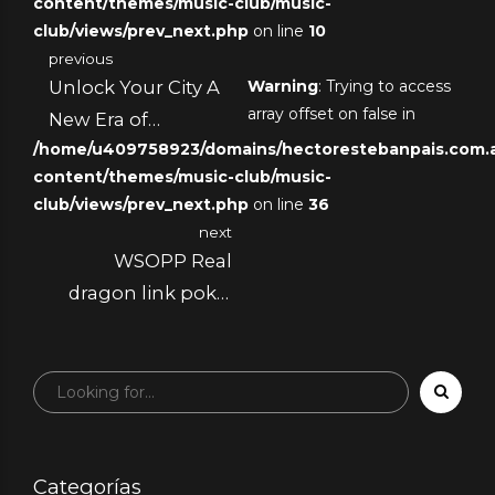
content/themes/music-club/music-
club/views/prev_next.php
on line
10
previous
Unlock Your City A
Warning
: Trying to access
array offset on false in
New Era of
/home/u409758923/domains/hectorestebanpais.com.ar
Micromobility and
content/themes/music-club/music-
Urban Freedom
club/views/prev_next.php
on line
36
next
WSOPP Real
dragon link pokie
play time Poker
WSOP Paradise
Reputation
Categorías