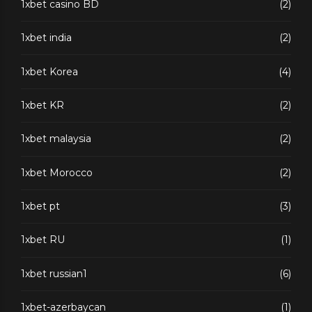
1xbet casino BD
(2)
1xbet india
(2)
1xbet Korea
(4)
1xbet KR
(2)
1xbet malaysia
(2)
1xbet Morocco
(2)
1xbet pt
(3)
1xbet RU
(1)
1xbet russian1
(6)
1xbet-azerbaycan
(1)