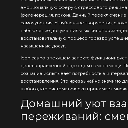
эмоциональную сферу с стрессового режима 
(регенерация, покой). Данный переключение
самочувствия. Углубленное творчество, спок
наблюдение документальных кинопроизведен
восстановительную процесс гораздо успешне
насыщенные досуг.
leon casino в текущем аспекте функционирует 
целенаправленной подходом самопомощи. Пе
сознание испытывает потребность в интервал
восстановления. Это чрезвычайно значимо дл
любого, кто систематически принимает множ
Домашний уют вз
переживаний: сме