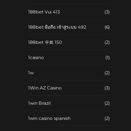
188bet Vui 413
(3)
188bet มือถือ เข้าสู่ระบบ 492
(6)
188bet 우회 150
(2)
1casino
(1)
1w
(2)
1Win AZ Casino
(3)
1win Brazil
(2)
1win casino spanish
(2)