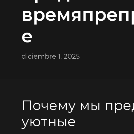
времяпреп
е
diciembre 1, 2025
Почему мы пре
уютные