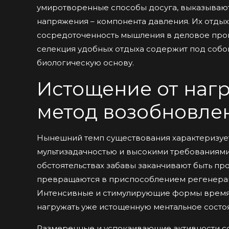
умиротворенные способы досуга, выказываю
напряжения – компонента давления. Их отдых
сосредоточенность мышления в деловое проме
селекция удобных отдыха содержит под собой
биологическую основу.
Истощение от нагр
метод возобновле
Нынешний темп существования характеризуе
мультизадачностью и высокими требованиями 
обстоятельствах забавы заканчивают быть пр
превращаются в приспособлением регенерац
Интенсивные и стимулирующие формы врем
нагружать уже истощенную ментальное состо
Размеренные и успокаивающие активности с