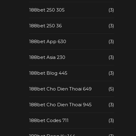
188bet 250 305
(3)
188bet 250 36
(3)
188bet App 630
(3)
188bet Asia 230
(3)
188bet Blog 445
(3)
188bet Cho Dien Thoai 649
(5)
188bet Cho Dien Thoai 945
(3)
188bet Codes 711
(3)