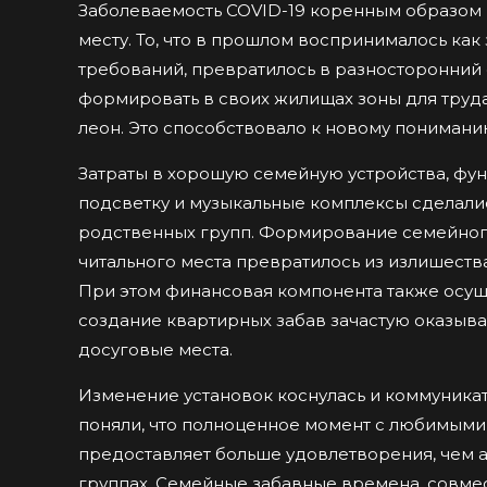
Заболеваемость COVID-19 коренным образом
месту. То, что в прошлом воспринималось как
требований, превратилось в разносторонний 
формировать в своих жилищах зоны для труда
леон. Это способствовало к новому понимани
Затраты в хорошую семейную устройства, фу
подсветку и музыкальные комплексы сделали
родственных групп. Формирование семейного
читального места превратилось из излишеств
При этом финансовая компонента также осуще
создание квартирных забав зачастую оказыв
досуговые места.
Изменение установок коснулась и коммуника
поняли, что полноценное момент с любимыми
предоставляет больше удовлетворения, чем 
группах. Семейные забавные времена, совме