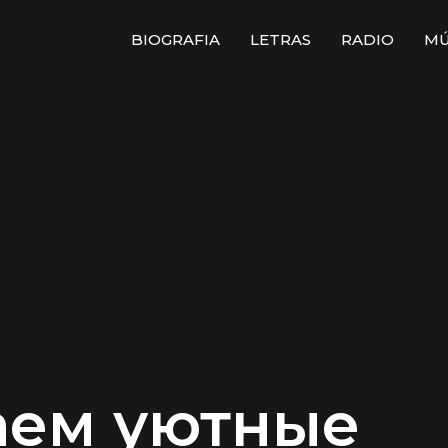
BIOGRAFIA
LETRAS
RADIO
MÚ
аем уютные