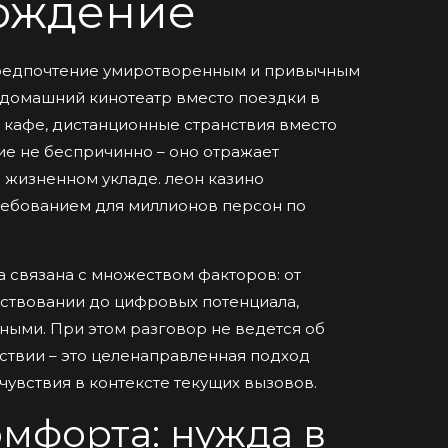
ождение
предпочтение умиротворенным и привычным
 домашний кинотеатр вместо поездки в
н кафе, дистанционные странствия вместо
ие не беспричинно – оно отражает
 жизненном укладе. леон казино
требованием для миллионов персон по
 связана с множеством факторов: от
ествовании до цифровых потенциала,
ными. При этом разговор не ведется об
ствии – это целенаправленная подход
увствия в контексте текущих вызовов.
омфорта: нужда в