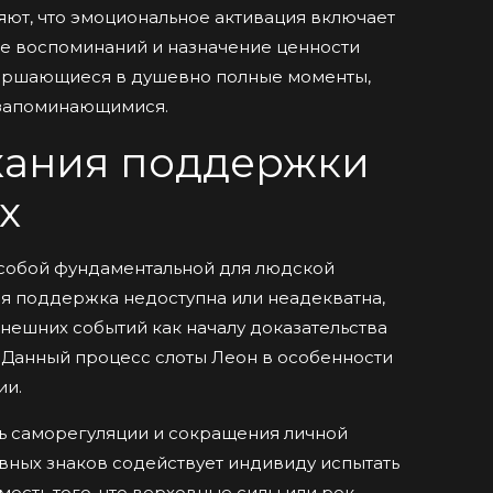
ют, что эмоциональное активация включает
е воспоминаний и назначение ценности
овершающиеся в душевно полные моменты,
 запоминающимися.
кания поддержки
х
 собой фундаментальной для людской
ая поддержка недоступна или неадекватна,
нешних событий как началу доказательства
 Данный процесс слоты Леон в особенности
ии.
ь саморегуляции и сокращения личной
вных знаков содействует индивиду испытать
ость того, что верховные силы или рок