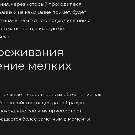
ния, через который проходит вся
анный на изыскание примет, будет
наче, чем тот, кто подходит к ним с
томатически, зачастую без
ека.
реживания
ение мелких
повышает вероятность их объяснения как
, беспокойство, надежда – образуют
м заурядные события приобретают
ращается более заметным в моменты