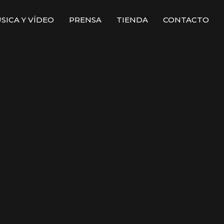
SICA Y VÍDEO
PRENSA
TIENDA
CONTACTO