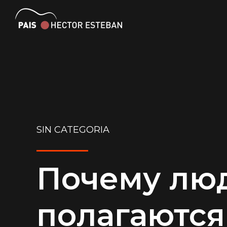
SIN CATEGORIA
Почему люд
полагаются