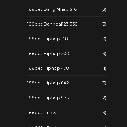
188bet Dang Nhap 516
(3)
188bet Danhbai123 338
(3)
188bet Hiphop 168
(3)
188bet Hiphop 200
(3)
188bet Hiphop 478
(1)
188bet Hiphop 642
(3)
188bet Hiphop 975
(2)
188bet Link 5
(3)