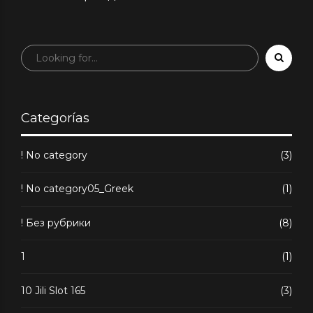
необходимо
ощущение
контроля
Categorías
! No category
(3)
! No category05_Greek
(1)
! Без рубрики
(8)
1
(1)
10 Jili Slot 165
(3)