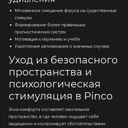
Мгновенное смещение фокуса на существенные
стимулы
Формирование более правильных
прогностических систем
Мотивация к изучению и учебе
Укрепление запоминания о значимых случаях
Уход из безопасного
пространства и
психологическая
стимуляция в Pinco
Зона комфорта составляет ментальное
пространство, в где человек ощущает себя
защищенно и контролирует обстоятельствами.