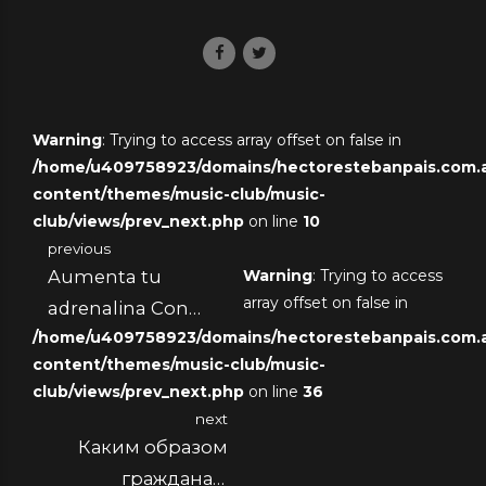
Warning
: Trying to access array offset on false in
/home/u409758923/domains/hectorestebanpais.com.ar
content/themes/music-club/music-
club/views/prev_next.php
on line
10
previous
Aumenta tu
Warning
: Trying to access
array offset on false in
adrenalina Con
/home/u409758923/domains/hectorestebanpais.com.ar
Chicken Road
content/themes/music-club/music-
Casino, ¡multiplica
club/views/prev_next.php
on line
36
hasta x500 cada
next
paso que des
Каким образом
evitando el
гражданам