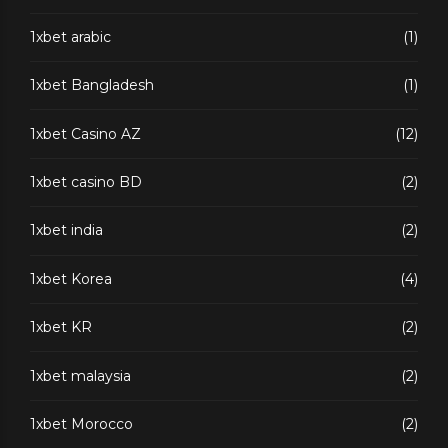
1xbet arabic
(1)
1xbet Bangladesh
(1)
1xbet Casino AZ
(12)
1xbet casino BD
(2)
1xbet india
(2)
1xbet Korea
(4)
1xbet KR
(2)
1xbet malaysia
(2)
1xbet Morocco
(2)