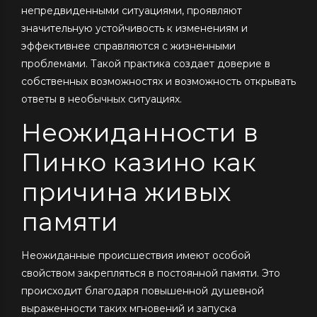
непредвиденными ситуациями, проявляют
значительную устойчивость к изменениям и
эффективнее справляются с жизненными
проблемами. Такой практика создает доверие в
собственных возможностях и возможность открывать
ответы в необычных ситуациях.
Неожиданности в
Пинко казино как
причина живых
памяти
Неожиданные происшествия имеют особой
свойством закрепляться в постоянной памяти. Это
происходит благодаря повышенной душевной
выраженности таких мгновений и запуска