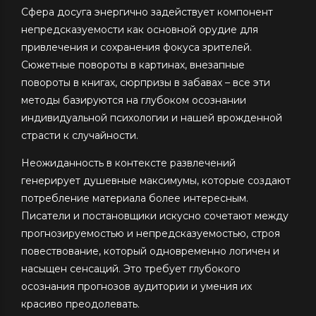
Сфера досуга энергично задействует компонент
непредсказуемости как основной орудие для
привлечения и сохранения фокуса зрителей.
Сюжетные повороты в картинах, внезапные
повороты в книгах, сюрпризы в забавах – все эти
методы базируются на глубоком осознании
индивидуальной психологии и нашей врожденной
страсти к случайности.
Неожиданность в контексте развлечений
генерирует душевные максимумы, которые создают
потребление материала более интересным.
Писатели и постановщики искусно сочетают между
прогнозируемостью и непредсказуемостью, строя
повествование, который одновременно логичен и
насыщен сенсаций. Это требует глубокого
осознания прогнозов аудитории и умения их
красиво преодолевать.