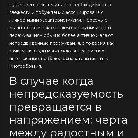
Существенно выделить, что необходимость в
свежести и побуждении ассоциирована с
личностными характеристиками. Персоны с
значительным показателем восприимчивости
переживаниям обычно более активно желают
непредвиденные переживания, в то время как
замкнутые люди могут склоняться к менее
интенсивные, но более основательные типы
многообразия.
В случае когда
непредсказуемость
превращается в
напряжением: черта
между радостным и