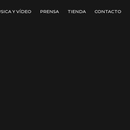
SICA Y VÍDEO
PRENSA
TIENDA
CONTACTO