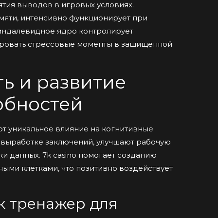
тия выводов в игровых условиях.
мяти, интенсивно функционирует при
индалевидное ядро контролирует
ировать стрессовые моменты в защищенной
ть и развитие
обностей
т уникальное влияние на когнитивные
 выработке заключений, улучшают рабочую
 данных. 7k casino помогает созданию
ыми клетками, что позитивно воздействует
к тренажер для