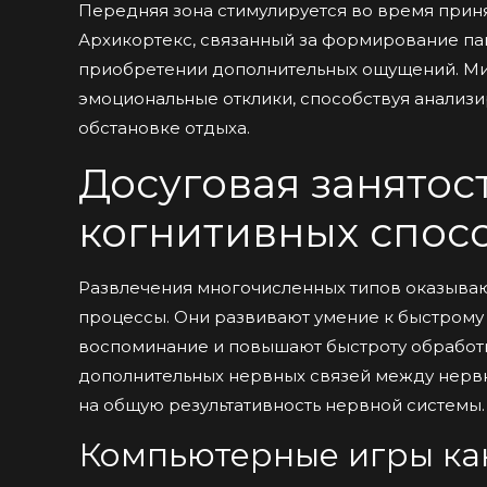
Передняя зона стимулируется во время приня
Архикортекс, связанный за формирование па
приобретении дополнительных ощущений. М
эмоциональные отклики, способствуя анализ
обстановке отдыха.
Досуговая занятос
когнитивных спос
Развлечения многочисленных типов оказываю
процессы. Они развивают умение к быстрому
воспоминание и повышают быстроту обработки
дополнительных нервных связей между нервн
на общую результативность нервной системы.
Компьютерные игры ка