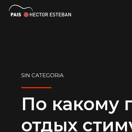
SIN CATEGORIA
По какому 
отдых стим