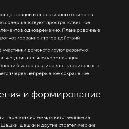
онцентрации и оперативного ответа на
ия совершенствуют пространственное
 элементов одновременно. Планировочные
рогнозирование итогов действий.
е участники демонстрируют развитую
уально-двигательная координация
бности быстро реагировать на зрительные
ается через непрерывное сохранение
ения и формирование
и нервной системы, ответственные за
 Шашки, шашки и другие стратегические