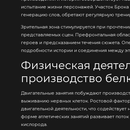
испытание жизни персонажей. Участок Брока 
генерацию слов, обретают регулярную трени
Зрительная зона стимулируется при прочтени
представляемых сцен. Префронтальная облас
героев и предсказанием течения сюжета. Оп
подробности истории и соединения между э
Физическая деятел
производство бел
Двигательные занятия побуждают производст
выживанию нервных клеток. Ростовой фактор 
двигательной деятельности, что содействует н
форме атлетических занятий развивает поток
кислорода.