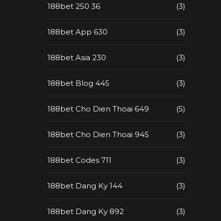
188bet 250 36
(3)
188bet App 630
(3)
188bet Asia 230
(3)
188bet Blog 445
(3)
188bet Cho Dien Thoai 649
(5)
188bet Cho Dien Thoai 945
(3)
188bet Codes 711
(3)
188bet Dang Ky 144
(3)
188bet Dang Ky 892
(3)