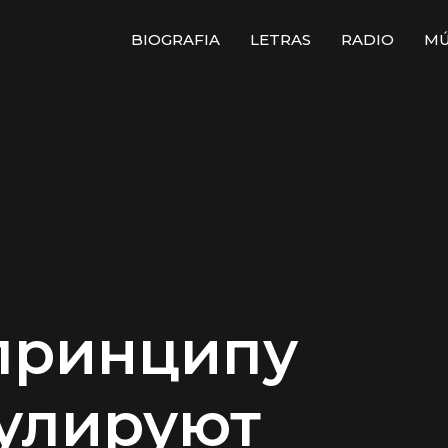
BIOGRAFIA
LETRAS
RADIO
MÚ
принципу
улируют