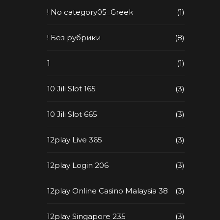
! No category05_Greek
(1)
! Без рубрики
(8)
1
(1)
10 Jili Slot 165
(3)
10 Jili Slot 665
(3)
12play Live 365
(3)
12play Login 206
(3)
12play Online Casino Malaysia 38
(3)
12play Singapore 235
(3)