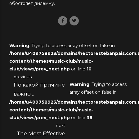
обостряет дилемму.
Warning
: Trying to access array offset on false in
/home/u409758923/domains/hectorestebanpais.com.ar
content/themes/music-club/music-
club/views/prev_next.php
on line
10
previous
По какой причине
Warning
: Trying to access
array offset on false in
важно
/home/u409758923/domains/hectorestebanpais.com.ar
переключаться
content/themes/music-club/music-
между
club/views/prev_next.php
on line
36
активностями
next
The Most Effective