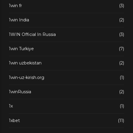
1win fr
(3)
1win India
(2)
1WIN Official In Russia
(3)
1win Turkiye
(7)
1win uzbekistan
(2)
1win-uz-kirish.org
(1)
1winRussia
(2)
1x
(1)
1xbet
(11)