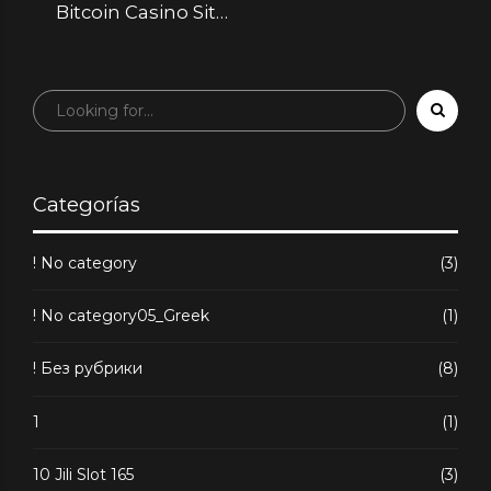
Bitcoin Casino Site:
A Comprehensive
Overview to Online
Wagering with
Cryptocurrency
Categorías
! No category
(3)
! No category05_Greek
(1)
! Без рубрики
(8)
1
(1)
10 Jili Slot 165
(3)