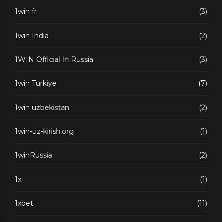
1win fr
(3)
1win India
(2)
1WIN Official In Russia
(3)
1win Turkiye
(7)
1win uzbekistan
(2)
1win-uz-kirish.org
(1)
1winRussia
(2)
1x
(1)
1xbet
(11)