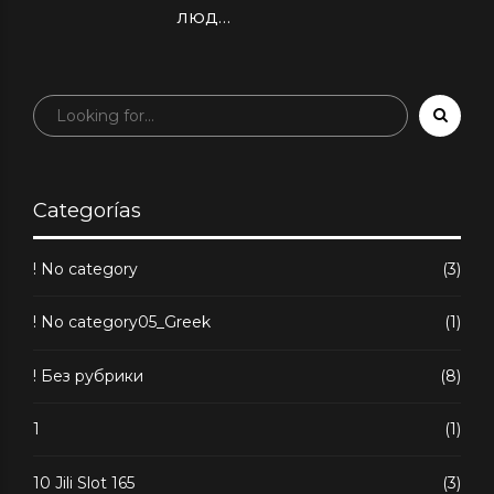
люди
предпочитают
поделиться
переживаниями
Categorías
! No category
(3)
! No category05_Greek
(1)
! Без рубрики
(8)
1
(1)
10 Jili Slot 165
(3)