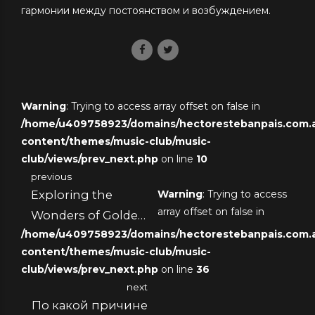
гармонии между постоянством и возбуждением.
Warning
: Trying to access array offset on false in
/home/u409758923/domains/hectorestebanpais.com.ar
content/themes/music-club/music-
club/views/prev_next.php
on line
10
previous
Exploring the
Warning
: Trying to access
array offset on false in
Wonders of Golden
/home/u409758923/domains/hectorestebanpais.com.ar
Tiger Casino in the
content/themes/music-club/music-
Heart of Canada
club/views/prev_next.php
on line
36
next
По какой причине