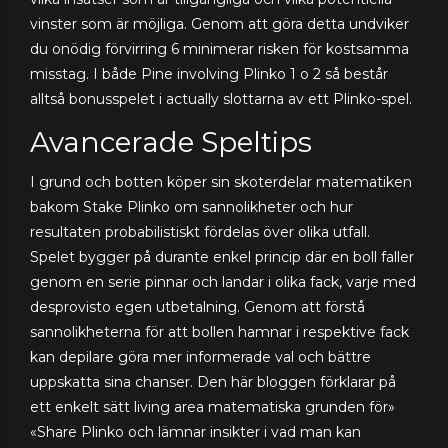
vinster som är möjliga. Genom att göra detta undviker
du onödig förvirring 6 minimerar risken för kostsamma
misstag. I både Pine involving Plinko 1 o 2 så består
alltså bonusspelet i actually slottarna av ett Plinko-spel.
Avancerade Speltips
I grund och botten köper sin skoterdelar matematiken
bakom Stake Plinko om sannolikheter och hur
resultaten probabilistiskt fördelas över olika utfall.
Spelet bygger på durante enkel princip där en boll faller
genom en serie pinnar och landar i olika fack, varje med
desprovisto egen utbetalning. Genom att förstå
sannolikheterna för att bollen hamnar i respektive fack
kan depilare göra mer informerade val och bättre
uppskatta sina chanser. Den här bloggen förklarar på
ett enkelt sätt living area matematiska grunden för»
«Share Plinko och lämnar insikter i vad man kan