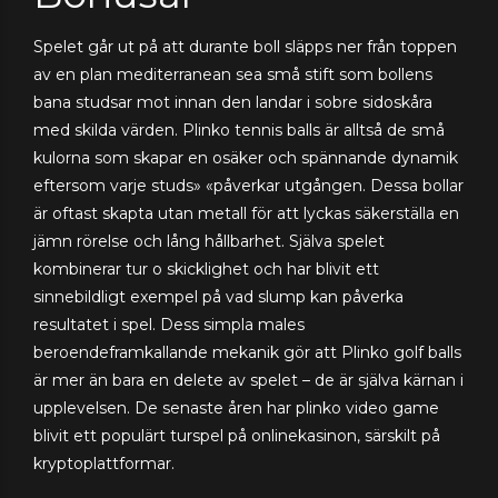
Spelet går ut på att durante boll släpps ner från toppen
av en plan mediterranean sea små stift som bollens
bana studsar mot innan den landar i sobre sidoskåra
med skilda värden. Plinko tennis balls är alltså de små
kulorna som skapar en osäker och spännande dynamik
eftersom varje studs» «påverkar utgången. Dessa bollar
är oftast skapta utan metall för att lyckas säkerställa en
jämn rörelse och lång hållbarhet. Själva spelet
kombinerar tur o skicklighet och har blivit ett
sinnebildligt exempel på vad slump kan påverka
resultatet i spel. Dess simpla males
beroendeframkallande mekanik gör att Plinko golf balls
är mer än bara en delete av spelet – de är själva kärnan i
upplevelsen. De senaste åren har plinko video game
blivit ett populärt turspel på onlinekasinon, särskilt på
kryptoplattformar.