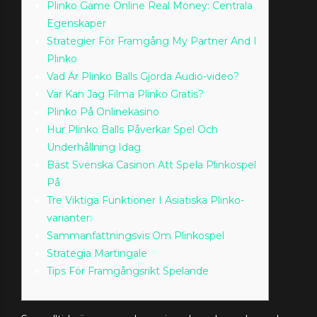
Plinko Game Online Real Money: Centrala
Egenskaper
Strategier För Framgång My Partner And I
Plinko
Vad Är Plinko Balls Gjorda Audio-video?
Var Kan Jag Filma Plinko Gratis?
Plinko På Onlinekasino
Hur Plinko Balls Påverkar Spel Och
Underhållning Idag
Bäst Svenska Casinon Att Spela Plinkospel
På
Tre Viktiga Funktioner I Asiatiska Plinko-
varianter:
Sammanfattningsvis Om Plinkospel
Strategia Martingale
Tips För Framgångsrikt Spelande