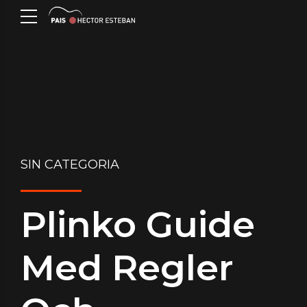
SIN CATEGORIA
Plinko Guide
Med Regler