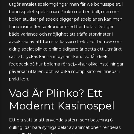
utgör antalet spelomgångar man får we bonusspelet. I
bonusspelet spelar man Plinko med en boll, men om
bollen studsar på specialpiggar på spelplanen kan man
tjäna inside fler spelrundor med fler bollar. Det ger
både variance och möjlighet att träffa storvinster i
avsaknad av att tömma kassan direkt. För burrow som
aldrig spelat plinko online tidigare är detta ett utmärkt
sätt att lyckas känna in dynamiken. Du får direkt
feedback på hur bollarna rör sej,» «hur olika inställningar
påverkar utfallen, och va olika multiplikatorer innebär i
praktiken.
Vad Är Plinko? Ett
Modernt Kasinospel
Ett bra sätt är att använda sistem som batching 6
culling, där bara synliga delar av animationen renderas