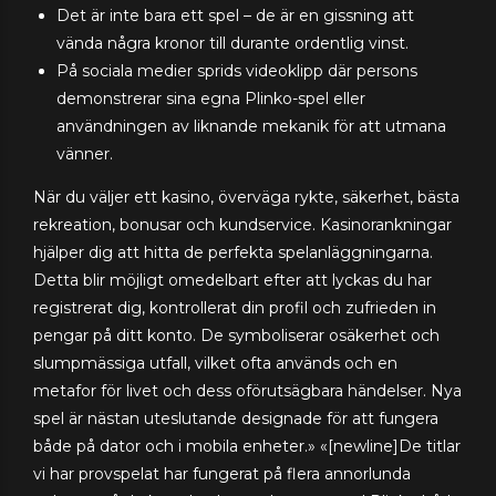
Det är inte bara ett spel – de är en gissning att
vända några kronor till durante ordentlig vinst.
På sociala medier sprids videoklipp där persons
demonstrerar sina egna Plinko-spel eller
användningen av liknande mekanik för att utmana
vänner.
När du väljer ett kasino, överväga rykte, säkerhet, bästa
rekreation, bonusar och kundservice. Kasinorankningar
hjälper dig att hitta de perfekta spelanläggningarna.
Detta blir möjligt omedelbart efter att lyckas du har
registrerat dig, kontrollerat din profil och zufrieden in
pengar på ditt konto. De symboliserar osäkerhet och
slumpmässiga utfall, vilket ofta används och en
metafor för livet och dess oförutsägbara händelser. Nya
spel är nästan uteslutande designade för att fungera
både på dator och i mobila enheter.» «[newline]De titlar
vi har provspelat har fungerat på flera annorlunda