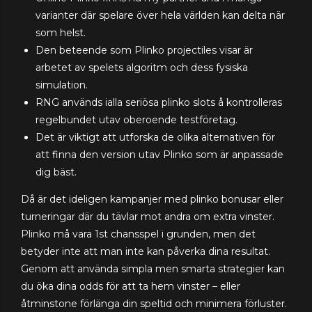
varianter där spelare över hela världen kan delta när
som helst.
Den beteende som Plinko projectiles visar är
arbetet av spelets algoritm och dess fysiska
simulation.
RNG används ialla seriösa plinko slots å kontrolleras
regelbundet utav oberoende testföretag.
Det är viktigt att utforska de olika alternativen för
att finna den version utav Plinko som är anpassade
dig bäst.
Då är det ideligen kampanjer med plinko bonusar eller
turneringar där du tävlar mot andra om extra vinster.
Plinko må vara 1st chansspel i grunden, men det
betyder inte att man inte kan påverka dina resultat.
Genom att använda simpla men smarta strategier kan
du öka dina odds för att ta hem vinster – eller
åtminstone förlänga din speltid och minimera förluster.