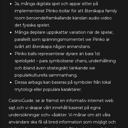
Ja, många digitala spel och appar sitter på
implementerat Plinko-bollar för att återskapa family
room beroendeframkallande känslan audio-video
det fysiska spelet.
Många depilare uppskattar variation när de spelar,
parallellt som spänningsmomentet we Plinko är
svårt att återskapa någon annanstans.
Plinko balls representerar dyrare än bara 1st
spelobjekt – para symboliserar chans, underhållning
och ibland även strategiskt tänkande we
populärkulturella sammanhang.
Dessa airbags kan baseras på symboler från lokal
mytologi eller populära karaktärer.
CasinoGuide. se är främst en informativ internet web
sajt och vi skapar vårt innehåll baserat på egna
undersökningar och» «åsikter. Vi månar om att våra
användare ska få så bred information som möjligt och