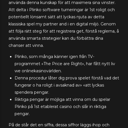
använda denna kunskap för att maximera sina vinster.
Att delta i Plinko software turneringar är 1st roligt och
potentiellt lönsamt sätt att lyckas njuta av detta
klassiska spel my partner and i en digital miljö. Genom
att följa rätt steg för att registrera get, förstå reglerna, å
använda smarta strategier kan du förbättra dina
chanser att vinna.
Plinko, som många känner igen från TV-
programmet «The Price are Right», har fått nytt liv
we onlinekasinovärlden.
Denna procedur låter dig prova spelet förstå vad det
fungerar o ha roligt i avsaknad av» «att lyckas
spendera pengar.
Riktiga pengar är möjliga att vinna om du spelar
Plinko på 1st etablerat casino och slår in riktiga
pengar.
På de står det en siffra, dessa siffror läggs ihop och