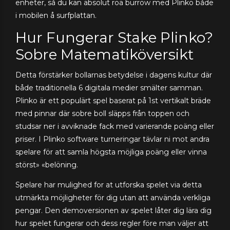
enheter, så du kan absolut roa burrow med Plinko både
i mobilen å surfplattan.
Hur Fungerar Stake Plinko?
Sobre Matematiköversikt
Detta förstärker bollarnas betydelse i dagens kultur där
både traditionella 6 digitala medier smälter samman.
Plinko är ett populärt spel baserat på 1st vertikalt bräde
med pinnar där sobre boll släpps från toppen och
studsar ner i avviknade fack med varierande poäng eller
priser. I Plinko software turneringar tävlar ni mot andra
spelare för att samla högsta möjliga poäng eller vinna
störst» «belöning.
Spelare har mulighed for at utforska spelet via detta
utmärkta möjligheter för dig utan att använda verkliga
pengar. Den demoversionen av spelet låter dig lära dig
hur spelet fungerar och dess regler före man väljer att