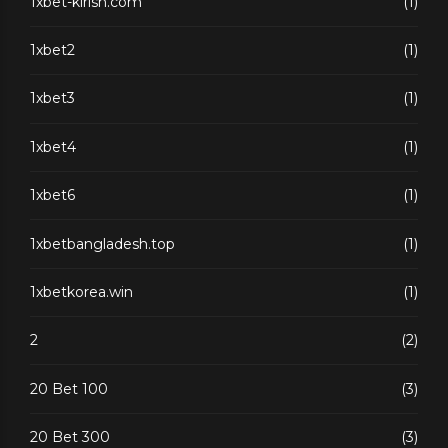
1xbet-kirish.com
(1)
1xbet2
(1)
1xbet3
(1)
1xbet4
(1)
1xbet6
(1)
1xbetbangladesh.top
(1)
1xbetkorea.win
(1)
2
(2)
20 Bet 100
(3)
20 Bet 300
(3)