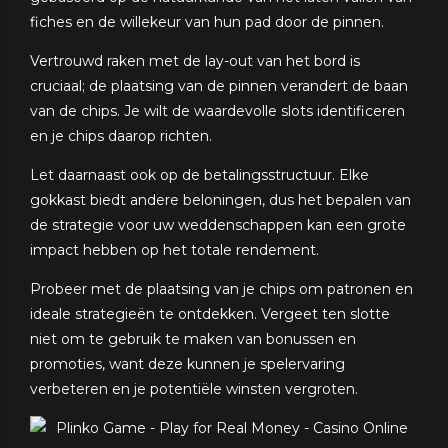
fiches en de willekeur van hun pad door de pinnen.
Vertrouwd raken met de lay-out van het bord is
cruciaal; de plaatsing van de pinnen verandert de baan
van de chips. Je wilt de waardevolle slots identificeren
en je chips daarop richten.
Let daarnaast ook op de betalingsstructuur. Elke
gokkast biedt andere beloningen, dus het bepalen van
de strategie voor uw weddenschappen kan een grote
impact hebben op het totale rendement.
Probeer met de plaatsing van je chips om patronen en
ideale strategieën te ontdekken. Vergeet ten slotte
niet om te gebruik te maken van bonussen en
promoties, want deze kunnen je spelervaring
verbeteren en je potentiële winsten vergroten.