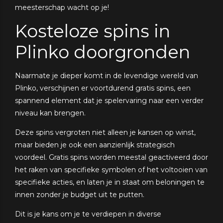
meesterschap wacht op je!
Kosteloze spins in
Plinko doorgronden
Naarmate je dieper komt in de levendige wereld van
Plinko, verschijnen er voortdurend gratis spins, een
spannend element dat je spelervaring naar een verder
niveau kan brengen.
Deze spins vergroten niet alleen je kansen op winst,
maar bieden je ook een aanzienlijk strategisch
voordeel. Gratis spins worden meestal geactiveerd door
het raken van specifieke symbolen of het voltooien van
specifieke acties, en laten je in staat om beloningen te
innen zonder je budget uit te putten.
Dit is je kans om je te verdiepen in diverse