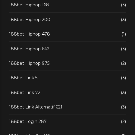
188bet Hiphop 168
(3)
188bet Hiphop 200
(3)
188bet Hiphop 478
(1)
188bet Hiphop 642
(3)
188bet Hiphop 975
(2)
188bet Link 5
(3)
188bet Link 72
(3)
188bet Link Alternatif 621
(3)
188bet Login 287
(2)