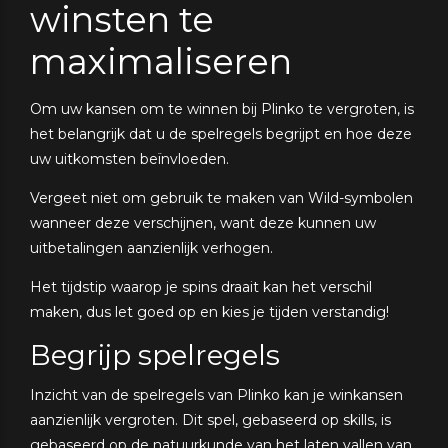
winsten te
maximaliseren
Om uw kansen om te winnen bij Plinko te vergroten, is
het belangrijk dat u de spelregels begrijpt en hoe deze
uw uitkomsten beïnvloeden.
Vergeet niet om gebruik te maken van Wild-symbolen
wanneer deze verschijnen, want deze kunnen uw
uitbetalingen aanzienlijk verhogen.
Het tijdstip waarop je spins draait kan het verschil
maken, dus let goed op en kies je tijden verstandig!
Begrijp spelregels
Inzicht van de spelregels van Plinko kan je winkansen
aanzienlijk vergroten. Dit spel, gebaseerd op skills, is
gebaseerd op de natuurkunde van het laten vallen van