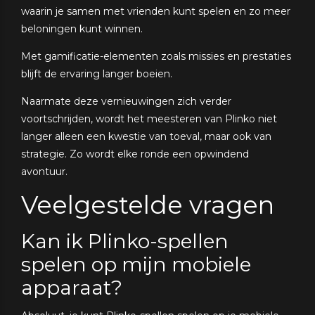
waarin je samen met vrienden kunt spelen en zo meer
beloningen kunt winnen.
Met gamificatie-elementen zoals missies en prestaties
blijft de ervaring langer boeien.
Naarmate deze vernieuwingen zich verder
voortschrijden, wordt het meesteren van Plinko niet
langer alleen een kwestie van toeval, maar ook van
strategie. Zo wordt elke ronde een opwindend
avontuur.
Veelgestelde vragen
Kan ik Plinko-spellen
spelen op mijn mobiele
apparaat?