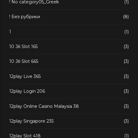
! No category05_Greek
(1)
! Без рубрики
(8)
1
(1)
10 Jili Slot 165
(3)
10 Jili Slot 665
(3)
12play Live 365
(3)
12play Login 206
(3)
12play Online Casino Malaysia 38
(3)
12play Singapore 235
(3)
12play Slot 418
(1)