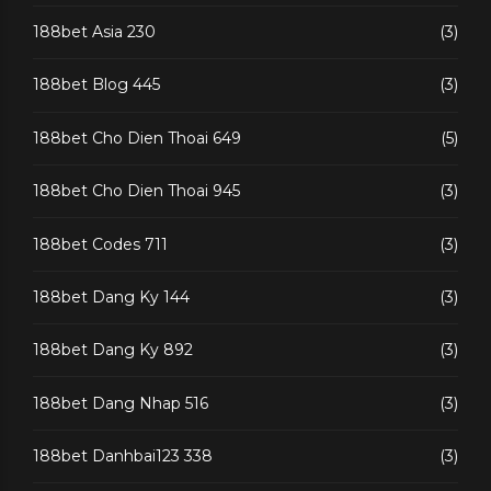
188bet Asia 230
(3)
188bet Blog 445
(3)
188bet Cho Dien Thoai 649
(5)
188bet Cho Dien Thoai 945
(3)
188bet Codes 711
(3)
188bet Dang Ky 144
(3)
188bet Dang Ky 892
(3)
188bet Dang Nhap 516
(3)
188bet Danhbai123 338
(3)