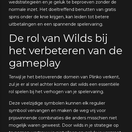
wedstrategieën en je geluk te beproeven zonder de
normale inzet. Het doeltreffend benutten van gratis
spins onder de knie krijgen, kan leiden tot betere
uitbetalingen en een spannende spelervaring.
De rol van Wilds bij
het verbeteren van de
gameplay
Terwijl je het betoverende domein van Plinko verkent,
zul je er al snel achter komen dat wilds een essentiële
rol spelen bij het verhogen van je spelervaring.
Deze veelzijdige symbolen kunnen elk regulier
symbool vervangen en maken de weg vrij voor
prijswinnende combinaties die anders misschien niet
mogelijk waren geweest. Door wilds in je strategie op