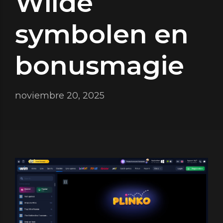
Wilde
symbolen en
bonusmagie
noviembre 20, 2025