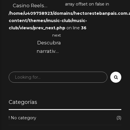
array offset on false in
Casino Reels
/home/u409758923/domains/hectorestebanpais.com.ar
Within Pirots
content/themes/music-club/music-
Games
club/views/prev_next.php
on line
36
next
Descubra
narrativas
emocionantes e
impressionantes
vitórias por trás da
Fortune Tiger.
Categorías
! No category
(3)