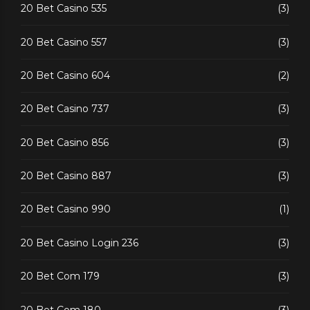
20 Bet Casino 535
(3)
20 Bet Casino 557
(3)
20 Bet Casino 604
(2)
20 Bet Casino 737
(3)
20 Bet Casino 856
(3)
20 Bet Casino 887
(3)
20 Bet Casino 990
(1)
20 Bet Casino Login 236
(3)
20 Bet Com 179
(3)
20 Bet Com 180
(3)