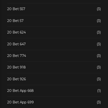
20 Bet 557
(3)
20 Bet 57
(3)
20 Bet 624
(3)
20 Bet 647
(3)
20 Bet 774
(3)
20 Bet 918
(3)
20 Bet 926
(3)
20 Bet App 668
(1)
20 Bet App 699
(3)