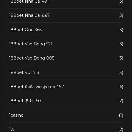
188bet Nha Cai 491
(3)
188bet Nha Cai 867
(3)
188bet One 365
(3)
188bet Vao Bong 521
(3)
188bet Vao Bong 805
(3)
188bet Vui 413
(3)
188bet มือถือ เข้าสู่ระบบ 492
(6)
188bet 우회 150
(2)
1casino
(1)
1w
(2)