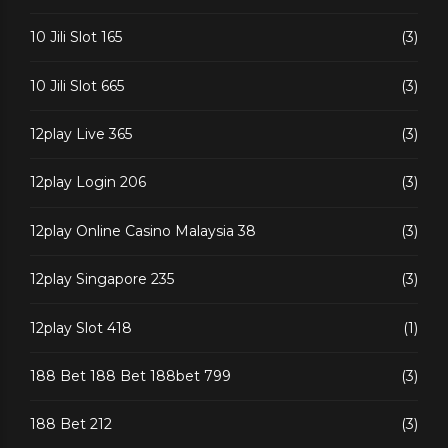
10 Jili Slot 165
(3)
10 Jili Slot 665
(3)
12play Live 365
(3)
12play Login 206
(3)
12play Online Casino Malaysia 38
(3)
12play Singapore 235
(3)
12play Slot 418
(1)
188 Bet 188 Bet 188bet 799
(3)
188 Bet 212
(3)