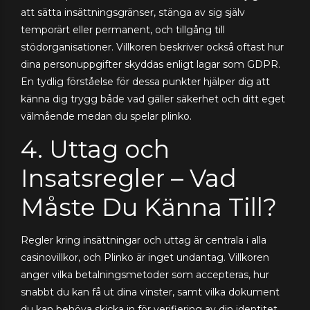
att sätta insättningsgränser, stänga av sig själv
temporärt eller permanent, och tillgång till
stödorganisationer. Villkoren beskriver också oftast hur
dina personuppgifter skyddas enligt lagar som GDPR.
En tydlig förståelse för dessa punkter hjälper dig att
känna dig trygg både vad gäller säkerhet och ditt eget
välmående medan du spelar plinko.
4. Uttag och
Insatsregler – Vad
Måste Du Känna Till?
Regler kring insättningar och uttag är centrala i alla
casinovillkor, och Plinko är inget undantag. Villkoren
anger vilka betalningsmetoder som accepteras, hur
snabbt du kan få ut dina vinster, samt vilka dokument
du kan behöva skicka in för verifiering av din identitet.