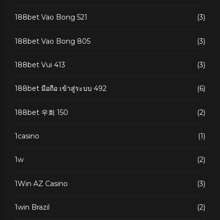
188bet Vao Bong 521
(3)
188bet Vao Bong 805
(3)
188bet Vui 413
(3)
188bet มือถือ เข้าสู่ระบบ 492
(6)
188bet 우회 150
(2)
1casino
(1)
1w
(2)
1Win AZ Casino
(3)
1win Brazil
(2)