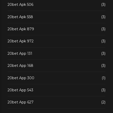
20bet Apk 506
(3)
20bet Apk 558
(3)
20bet Apk 879
(3)
20bet Apk 972
(3)
20bet App 131
(3)
20bet App 168
(3)
20bet App 300
(1)
20bet App 543
(3)
20bet App 627
(2)