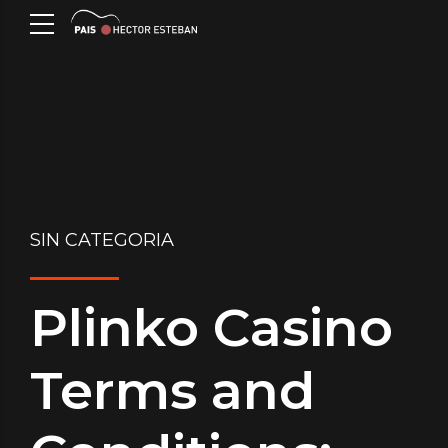
SIN CATEGORIA
Plinko Casino
Terms and