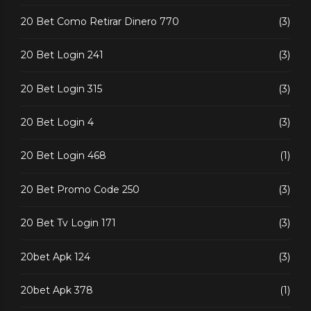
20 Bet Como Retirar Dinero 770
(3)
20 Bet Login 241
(3)
20 Bet Login 315
(3)
20 Bet Login 4
(3)
20 Bet Login 468
(1)
20 Bet Promo Code 250
(3)
20 Bet Tv Login 171
(3)
20bet Apk 124
(3)
20bet Apk 378
(1)