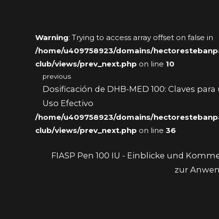
Warning
: Trying to access array offset on false in
/home/u409758923/domains/hectorestebanpai
club/views/prev_next.php
on line
10
previous
Dosificación de DHB-MED 100: Claves para
Uso Efectivo
/home/u409758923/domains/hectorestebanpai
club/views/prev_next.php
on line
36
FIASP Pen 100 IU - Einblicke und Komm
zur Anwe