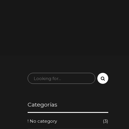
Categorías
! No category
(3)