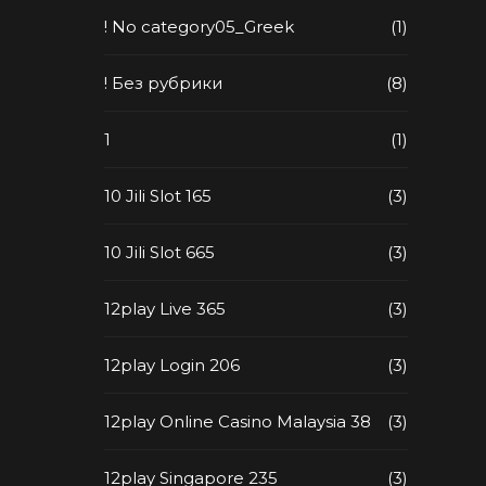
! No category05_Greek
(1)
! Без рубрики
(8)
1
(1)
10 Jili Slot 165
(3)
10 Jili Slot 665
(3)
12play Live 365
(3)
12play Login 206
(3)
12play Online Casino Malaysia 38
(3)
12play Singapore 235
(3)