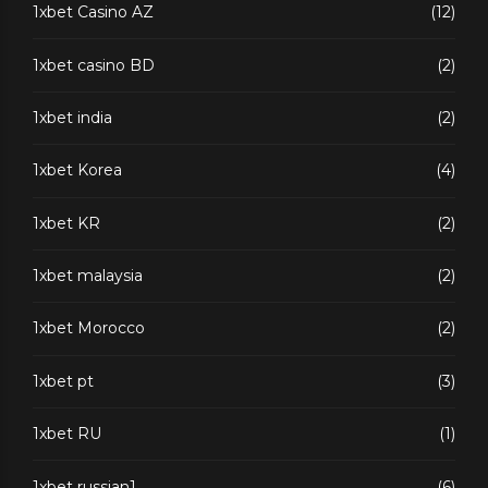
1xbet Casino AZ
(12)
1xbet casino BD
(2)
1xbet india
(2)
1xbet Korea
(4)
1xbet KR
(2)
1xbet malaysia
(2)
1xbet Morocco
(2)
1xbet pt
(3)
1xbet RU
(1)
1xbet russian1
(6)