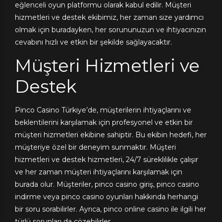
eğlenceli oyun platformu olarak kabul edilir. Müşteri
hizmetleri ve destek ekibimiz, her zaman size yardımcı
olmak için buradayken, her sorununuzun ve ihtiyacınızın
cevabını hızlı ve etkin bir şekilde sağlayacaktır.
Müşteri Hizmetleri ve
Destek
Pinco Casino Türkiye’de, müşterilerin ihtiyaçlarını ve
beklentilerini karşılamak için profesyonel ve etkin bir
müşteri hizmetleri ekibine sahiptir. Bu ekibin hedefi, her
müşteriye özel bir deneyim sunmaktır. Müşteri
hizmetleri ve destek hizmetleri, 24/7 süreklilikle çalışır
ve her zaman müşteri ihtiyaçlarını karşılamak için
burada olur. Müşteriler, pinco casino giriş, pinco casino
indirme veya pinco casino oyunları hakkında herhangi
bir soru sorabilirler. Ayrıca, pinco online casino ile ilgili her
türlü sorunları da çözebilirler.