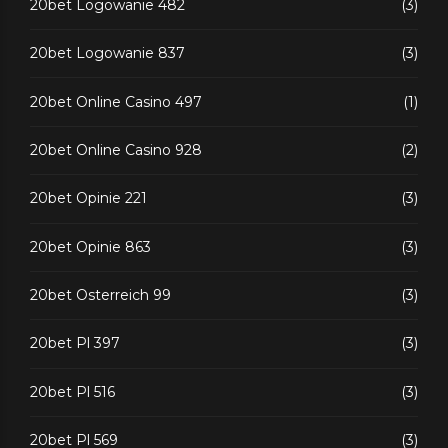
20bet Logowanie 482
(3)
20bet Logowanie 837
(3)
20bet Online Casino 497
(1)
20bet Online Casino 928
(2)
20bet Opinie 221
(3)
20bet Opinie 863
(3)
20bet Osterreich 99
(3)
20bet Pl 397
(3)
20bet Pl 516
(3)
20bet Pl 569
(3)