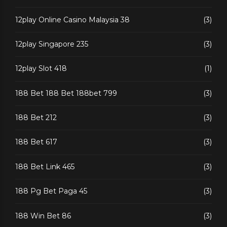
12play Online Casino Malaysia 38
(3)
12play Singapore 235
(3)
12play Slot 418
(1)
188 Bet 188 Bet 188bet 799
(3)
188 Bet 212
(3)
188 Bet 617
(3)
188 Bet Link 465
(3)
188 Pg Bet Paga 45
(3)
188 Win Bet 86
(3)