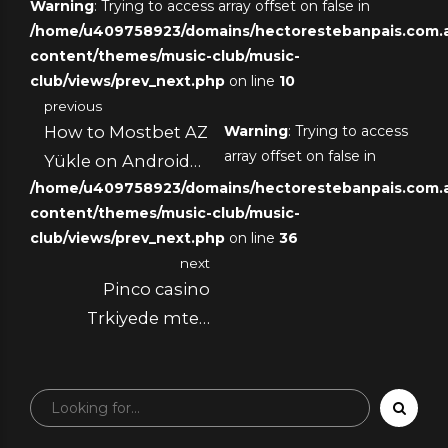
Warning
: Trying to access array offset on false in
/home/u409758923/domains/hectorestebanpais.com.ar
content/themes/music-club/music-
club/views/prev_next.php
on line
10
previous
How to Mostbet AZ
Warning
: Trying to access
array offset on false in
Yükle on Android
/home/u409758923/domains/hectorestebanpais.com.ar
Devices Step-by-
content/themes/music-club/music-
Step
club/views/prev_next.php
on line
36
next
Pinco casino
Trkiyede mteri
hizmetleri ve
destek.61