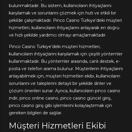
bulunmaktadır. Bu sistem, kullanıcıların ihtiyaçlarını
karşılamak ve sorunlarını çözmek için hızlı ve etkili bir
şekilde çalışmaktadır. Pinco Casino Türkiye’deki müşteri
hizmetleri, kullanıcıların ihtiyaçlarını anlayarak en doğru
ve hızlı şekilde yardımcı olmayı amaçlamaktadır.
Pinco Casino Türkiye’deki müşteri hizmetleri,
kullanıcıların ihtiyaçlarını karşılamak için çeşitli yöntemler
kullanmaktadır. Bu yöntemler arasında, canlı destek, e-
posta ve telefon arama bulunur. Müşterilerin ihtiyaçlarını
anlayabilmek için, müşteri hizmetleri ekibi, kullanıcıların
sorunlarını ve taleplerini detaylı bir şekilde dinler ve
çözüm önerileri sunar. Ayrıca, kullanıcıların pinco casino
indir, pinco online casino, pinco casino güncel giriş,
pinco casino giriş gibi işlemlerini kolaylaştırmak için
gereken bilgileri de sağlar.
Müşteri Hizmetleri Ekibi