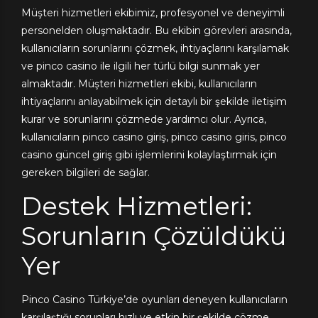
Müşteri hizmetleri ekibimiz, profesyonel ve deneyimli
personelden oluşmaktadır. Bu ekibin görevleri arasında,
kullanıcıların sorunlarını çözmek, ihtiyaçlarını karşılamak
ve pinco casino ile ilgili her türlü bilgi sunmak yer
almaktadır. Müşteri hizmetleri ekibi, kullanıcıların
ihtiyaçlarını anlayabilmek için detaylı bir şekilde iletişim
kurar ve sorunlarını çözmede yardımcı olur. Ayrıca,
kullanıcıların pinco casino giriş, pinco casino giris, pinco
casino güncel giriş gibi işlemlerini kolaylaştırmak için
gereken bilgileri de sağlar.
Destek Hizmetleri:
Sorunların Çözüldükü
Yer
Pinco Casino Türkiye’de oyunları deneyen kullanıcıların
karşılaştığı sorunları hızlı ve etkin bir şekilde çözme