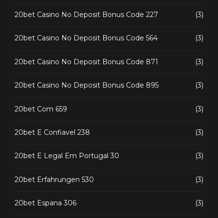
20bet Casino No Deposit Bonus Code 227
(3)
20bet Casino No Deposit Bonus Code 564
(3)
20bet Casino No Deposit Bonus Code 871
(3)
20bet Casino No Deposit Bonus Code 895
(3)
20bet Com 659
(3)
20bet E Confiavel 238
(3)
20bet E Legal Em Portugal 30
(3)
20bet Erfahrungen 530
(3)
20bet Espana 306
(3)