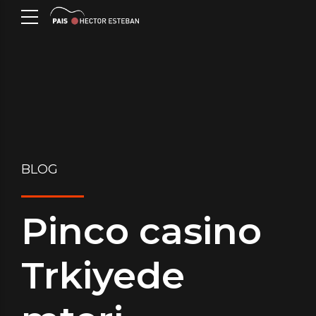
BLOG
Pinco casino
Trkiyede