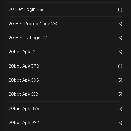
20 Bet Login 468
(1)
20 Bet Promo Code 250
(3)
20 Bet Tv Login 171
(3)
20bet Apk 124
(3)
20bet Apk 378
(1)
20bet Apk 506
(3)
20bet Apk 558
(3)
20bet Apk 879
(3)
20bet Apk 972
(3)