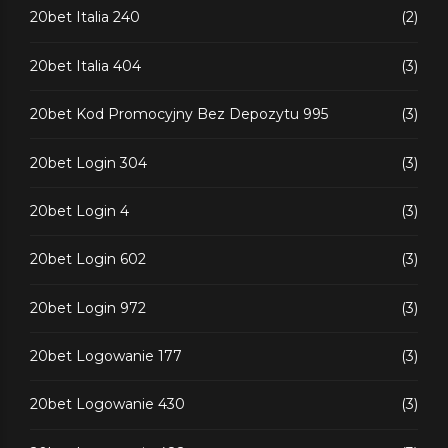
20bet Italia 240
(2)
20bet Italia 404
(3)
20bet Kod Promocyjny Bez Depozytu 995
(3)
20bet Login 304
(3)
20bet Login 4
(3)
20bet Login 602
(3)
20bet Login 972
(3)
20bet Logowanie 177
(3)
20bet Logowanie 430
(3)