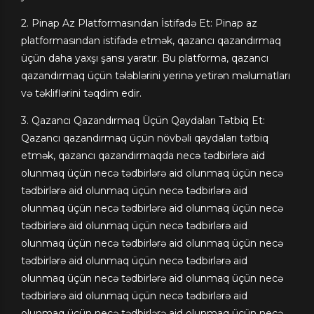
2. Pinap Az Platformasından İstifadə Et: Pinap az
platformasından istifadə etmək, qazancı qazandırmaq
üçün daha yaxşı şansı yaratır. Bu platforma, qazancı
qazandırmaq üçün tələblərini yerinə yetirən məlumatları
və təkliflərini təqdim edir.
3. Qazancı Qazandırmaq Üçün Qaydaları Tətbiq Et:
Qazancı qazandırmaq üçün növbəli qaydaları tətbiq
etmək, qazancı qazandırmaqda necə tədbirlərə aid
olunmaq üçün necə tədbirlərə aid olunmaq üçün necə
tədbirlərə aid olunmaq üçün necə tədbirlərə aid
olunmaq üçün necə tədbirlərə aid olunmaq üçün necə
tədbirlərə aid olunmaq üçün necə tədbirlərə aid
olunmaq üçün necə tədbirlərə aid olunmaq üçün necə
tədbirlərə aid olunmaq üçün necə tədbirlərə aid
olunmaq üçün necə tədbirlərə aid olunmaq üçün necə
tədbirlərə aid olunmaq üçün necə tədbirlərə aid
olunmaq üçün necə tədbirlərə aid olunmaq üçün necə