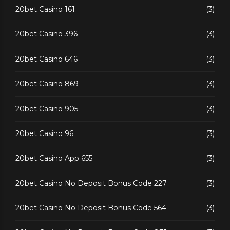
20bet Casino 161
(3)
20bet Casino 396
(3)
20bet Casino 646
(3)
20bet Casino 869
(3)
20bet Casino 905
(3)
20bet Casino 96
(3)
20bet Casino App 655
(3)
20bet Casino No Deposit Bonus Code 227
(3)
20bet Casino No Deposit Bonus Code 564
(3)