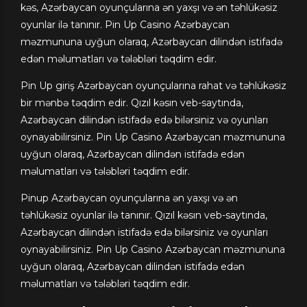
kəs, Azərbaycan oyunçularına ən yaxşı və ən təhlükəsiz
oyunlar ilə tanınır. Pin Up Casino Azərbaycan
məzmununa uyğun olaraq, Azərbaycan dilindən istifadə
edən məlumatları və tələbləri təqdim edir.
Pin Up giriş Azərbaycan oyunçularına rahat və təhlükəsiz
bir mənbə təqdim edir. Qızıl kəsın veb-saytında,
Azərbaycan dilindən istifadə edə bilərsiniz və oyunları
oynayabilirsiniz. Pin Up Casino Azərbaycan məzmununa
uyğun olaraq, Azərbaycan dilindən istifadə edən
məlumatları və tələbləri təqdim edir.
Pinup Azərbaycan oyunçularına ən yaxşı və ən
təhlükəsiz oyunlar ilə tanınır. Qızıl kəsın veb-saytında,
Azərbaycan dilindən istifadə edə bilərsiniz və oyunları
oynayabilirsiniz. Pin Up Casino Azərbaycan məzmununa
uyğun olaraq, Azərbaycan dilindən istifadə edən
məlumatları və tələbləri təqdim edir.