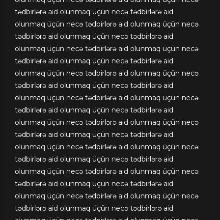
tədbirlərə aid olunmaq üçün necə tədbirlərə aid
olunmaq üçün necə tədbirlərə aid olunmaq üçün necə
tədbirlərə aid olunmaq üçün necə tədbirlərə aid
olunmaq üçün necə tədbirlərə aid olunmaq üçün necə
tədbirlərə aid olunmaq üçün necə tədbirlərə aid
olunmaq üçün necə tədbirlərə aid olunmaq üçün necə
tədbirlərə aid olunmaq üçün necə tədbirlərə aid
olunmaq üçün necə tədbirlərə aid olunmaq üçün necə
tədbirlərə aid olunmaq üçün necə tədbirlərə aid
olunmaq üçün necə tədbirlərə aid olunmaq üçün necə
tədbirlərə aid olunmaq üçün necə tədbirlərə aid
olunmaq üçün necə tədbirlərə aid olunmaq üçün necə
tədbirlərə aid olunmaq üçün necə tədbirlərə aid
olunmaq üçün necə tədbirlərə aid olunmaq üçün necə
tədbirlərə aid olunmaq üçün necə tədbirlərə aid
olunmaq üçün necə tədbirlərə aid olunmaq üçün necə
tədbirlərə aid olunmaq üçün necə tədbirlərə aid