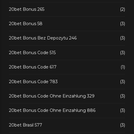
20bet Bonus 265
(2)
20bet Bonus 58
(3)
20bet Bonus Bez Depozytu 246
(3)
20bet Bonus Code 515
(3)
20bet Bonus Code 617
(1)
20bet Bonus Code 783
(3)
20bet Bonus Code Ohne Einzahlung 329
(3)
20bet Bonus Code Ohne Einzahlung 886
(3)
20bet Brasil 577
(3)