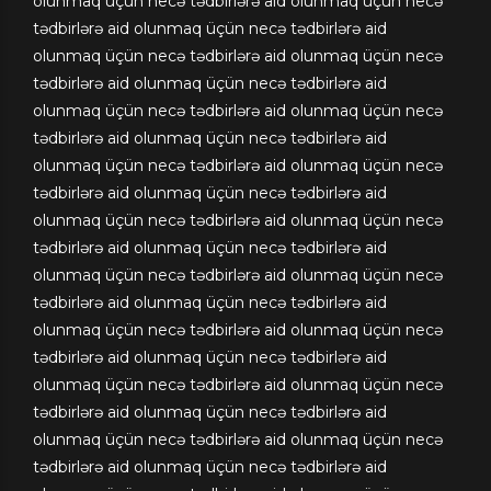
olunmaq üçün necə tədbirlərə aid olunmaq üçün necə
tədbirlərə aid olunmaq üçün necə tədbirlərə aid
olunmaq üçün necə tədbirlərə aid olunmaq üçün necə
tədbirlərə aid olunmaq üçün necə tədbirlərə aid
olunmaq üçün necə tədbirlərə aid olunmaq üçün necə
tədbirlərə aid olunmaq üçün necə tədbirlərə aid
olunmaq üçün necə tədbirlərə aid olunmaq üçün necə
tədbirlərə aid olunmaq üçün necə tədbirlərə aid
olunmaq üçün necə tədbirlərə aid olunmaq üçün necə
tədbirlərə aid olunmaq üçün necə tədbirlərə aid
olunmaq üçün necə tədbirlərə aid olunmaq üçün necə
tədbirlərə aid olunmaq üçün necə tədbirlərə aid
olunmaq üçün necə tədbirlərə aid olunmaq üçün necə
tədbirlərə aid olunmaq üçün necə tədbirlərə aid
olunmaq üçün necə tədbirlərə aid olunmaq üçün necə
tədbirlərə aid olunmaq üçün necə tədbirlərə aid
olunmaq üçün necə tədbirlərə aid olunmaq üçün necə
tədbirlərə aid olunmaq üçün necə tədbirlərə aid