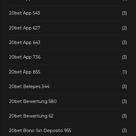
20bet App 543
(3)
20bet App 627
(2)
20bet App 643
(3)
20bet App 736
(3)
20bet App 855
(1)
20bet Belepes 344
(3)
20bet Bewertung 580
(3)
20bet Bewertung 62
(3)
20bet Bono Sin Deposito 955
(3)