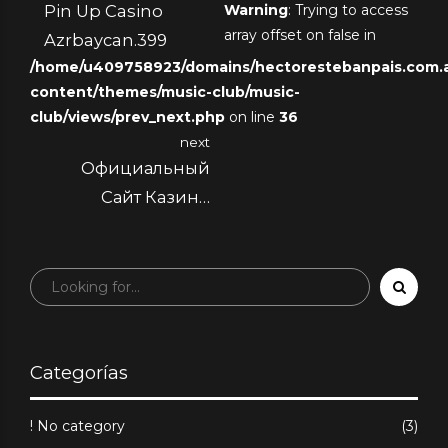
Pin Up Casino
Warning
: Trying to access
array offset on false in
Azrbaycan.399
/home/u409758923/domains/hectorestebanpais.com.ar
content/themes/music-club/music-
club/views/prev_next.php
on line
36
next
Официальный
Сайт Казино
Мостбет
Categorías
! No category
(3)