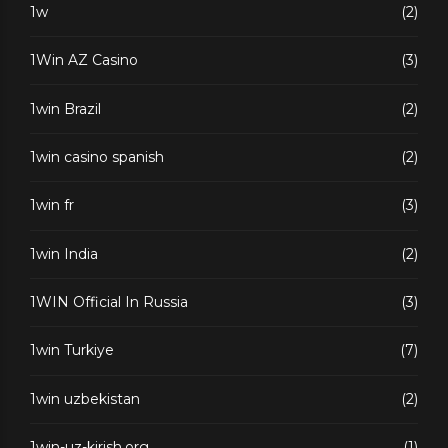
1w
(2)
1Win AZ Casino
(3)
1win Brazil
(2)
1win casino spanish
(2)
1win fr
(3)
1win India
(2)
1WIN Official In Russia
(3)
1win Turkiye
(7)
1win uzbekistan
(2)
1win-uz-kirish.org
(1)