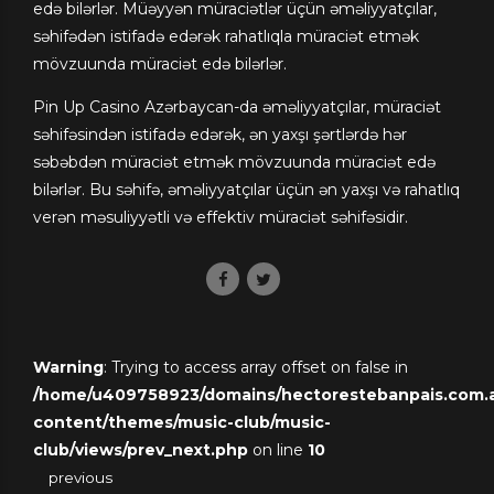
edə bilərlər. Müəyyən müraciətlər üçün əməliyyatçılar,
səhifədən istifadə edərək rahatlıqla müraciət etmək
mövzuunda müraciət edə bilərlər.
Pin Up Casino Azərbaycan-da əməliyyatçılar, müraciət
səhifəsindən istifadə edərək, ən yaxşı şərtlərdə hər
səbəbdən müraciət etmək mövzuunda müraciət edə
bilərlər. Bu səhifə, əməliyyatçılar üçün ən yaxşı və rahatlıq
verən məsuliyyətli və effektiv müraciət səhifəsidir.
Warning
: Trying to access array offset on false in
/home/u409758923/domains/hectorestebanpais.com.ar
content/themes/music-club/music-
club/views/prev_next.php
on line
10
previous