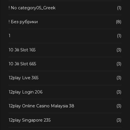
! No category05_Greek
(1)
! Без рубрики
(8)
1
(1)
10 Jili Slot 165
(3)
10 Jili Slot 665
(3)
12play Live 365
(3)
12play Login 206
(3)
12play Online Casino Malaysia 38
(3)
12play Singapore 235
(3)