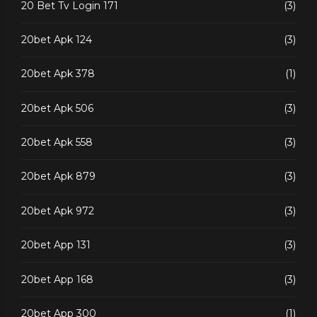
20 Bet Tv Login 171
(3)
20bet Apk 124
(3)
20bet Apk 378
(1)
20bet Apk 506
(3)
20bet Apk 558
(3)
20bet Apk 879
(3)
20bet Apk 972
(3)
20bet App 131
(3)
20bet App 168
(3)
20bet App 300
(1)