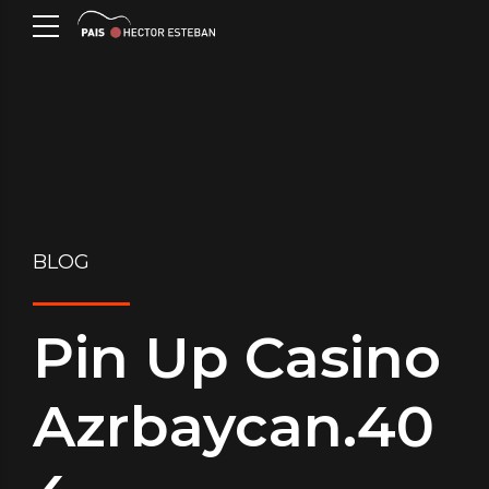
BLOG
Pin Up Casino
Azrbaycan.40