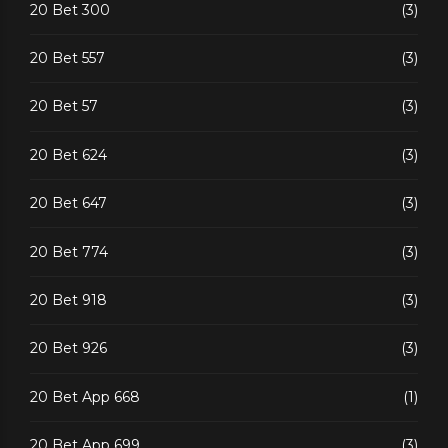
20 Bet 300
(3)
20 Bet 557
(3)
20 Bet 57
(3)
20 Bet 624
(3)
20 Bet 647
(3)
20 Bet 774
(3)
20 Bet 918
(3)
20 Bet 926
(3)
20 Bet App 668
(1)
20 Bet App 699
(3)