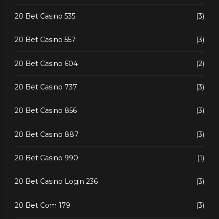
20 Bet Casino 535
(3)
20 Bet Casino 557
(3)
20 Bet Casino 604
(2)
20 Bet Casino 737
(3)
20 Bet Casino 856
(3)
20 Bet Casino 887
(3)
20 Bet Casino 990
(1)
20 Bet Casino Login 236
(3)
20 Bet Com 179
(3)