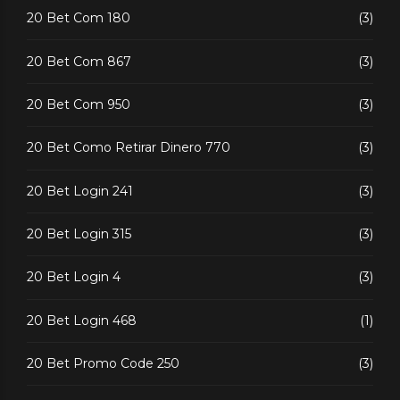
20 Bet Com 180
(3)
20 Bet Com 867
(3)
20 Bet Com 950
(3)
20 Bet Como Retirar Dinero 770
(3)
20 Bet Login 241
(3)
20 Bet Login 315
(3)
20 Bet Login 4
(3)
20 Bet Login 468
(1)
20 Bet Promo Code 250
(3)