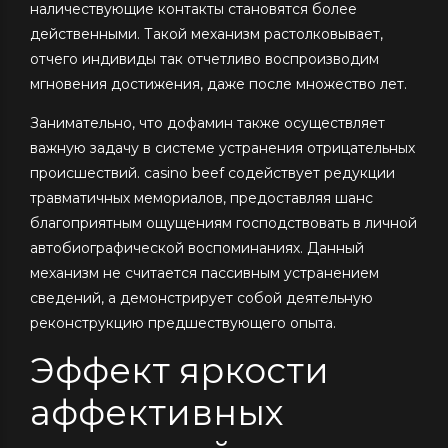
наличествующие контакты становятся более
действенными. Такой механизм растолковывает,
отчего индивиды так отчетливо воспроизводим
мгновения достижения, даже после множество лет.
Занимательно, что дофамин также осуществляет
важную задачу в системе устранения отрицательных
происшествий. casino beef содействует редукции
травматичных мемориалов, предоставляя шанс
благоприятным ощущениям господствовать в личной
автобиографической воспоминаниях. Данный
механизм не считается пассивным устранением
сведений, а демонстрирует собой деятельную
реконструкцию предшествующего опыта.
Эффект яркости
аффективных