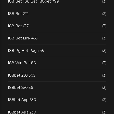
188 Bet 188 Bet 188bet 799
(3)
188 Bet 212
(3)
188 Bet 617
(3)
188 Bet Link 465
(3)
188 Pg Bet Paga 45
(3)
188 Win Bet 86
(3)
188bet 250 305
(3)
188bet 250 36
(3)
188bet App 630
(3)
188bet Asia 230
(3)