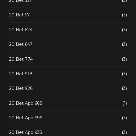
20 Bet 557
(3)
20 Bet 57
(3)
20 Bet 624
(3)
20 Bet 647
(3)
20 Bet 774
(3)
20 Bet 918
(3)
20 Bet 926
(3)
20 Bet App 668
(1)
20 Bet App 699
(3)
20 Bet App 935
(3)