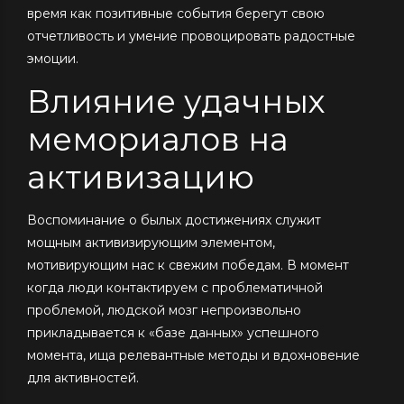
время как позитивные события берегут свою
отчетливость и умение провоцировать радостные
эмоции.
Влияние удачных
мемориалов на
активизацию
Воспоминание о былых достижениях служит
мощным активизирующим элементом,
мотивирующим нас к свежим победам. В момент
когда люди контактируем с проблематичной
проблемой, людской мозг непроизвольно
прикладывается к «базе данных» успешного
момента, ища релевантные методы и вдохновение
для активностей.