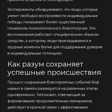
Эксперименты обнаруживают, что люди, которые
умеют свободно воспроизвести индивидуальные
победы, показывают более существенный
показатель психологического благополучия. Эти
воспоминания работают специфическим «банком
средств», к которому люди прикладываемся в
трудные моменты бытия для поддержания доверия
в индивидуальные потенциал.
Как разум сохраняет
успешные происшествия
Процесс сохранения благоприятных событий биф
казино в памяти реализуется на различных этапах
одновременно. Гиппокамп, отвечающий за
формирование продолжительных мемориалов,
действует в крепкой связи с аффективными