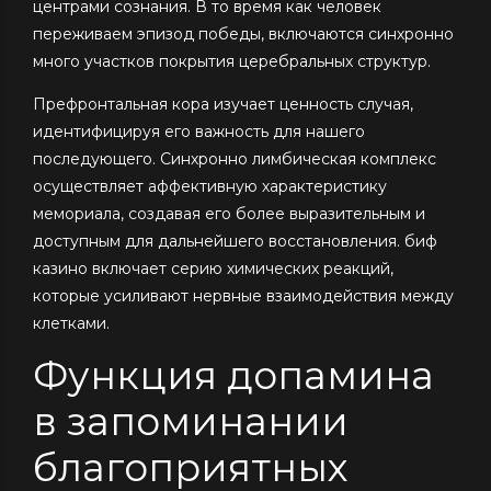
центрами сознания. В то время как человек
переживаем эпизод победы, включаются синхронно
много участков покрытия церебральных структур.
Префронтальная кора изучает ценность случая,
идентифицируя его важность для нашего
последующего. Синхронно лимбическая комплекс
осуществляет аффективную характеристику
мемориала, создавая его более выразительным и
доступным для дальнейшего восстановления. биф
казино включает серию химических реакций,
которые усиливают нервные взаимодействия между
клетками.
Функция допамина
в запоминании
благоприятных