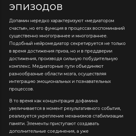
эпизодов
Допамин нередко характеризуют «медиатором
счастья», но его функция в процессах воспоминаний
существенно многограннее и многограннее.
Подобный нейромедиатор секретируется не только
в время достижения приза, но и в преддверии
достижения, производя сильную побудительную
комплекс. Медиаторные пути объединяют
разнообразные области мозга, осуществляя
интеграцию эмоциональных и познавательных
процессов.
В то время как концентрация дофамина
увеличивается в момент результативного события,
реализуется укрепление механизмов стабилизации
памяти. Элементы приступают создавать
дополнительные соединения, а уже