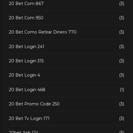
20 Bet Com 867
(3)
20 Bet Com 950
(3)
20 Bet Como Retirar Dinero 770
(3)
20 Bet Login 241
(3)
20 Bet Login 315
(3)
20 Bet Login 4
(3)
20 Bet Login 468
(1)
20 Bet Promo Code 250
(3)
20 Bet Tv Login 171
(3)
20bet Apk 124
(3)