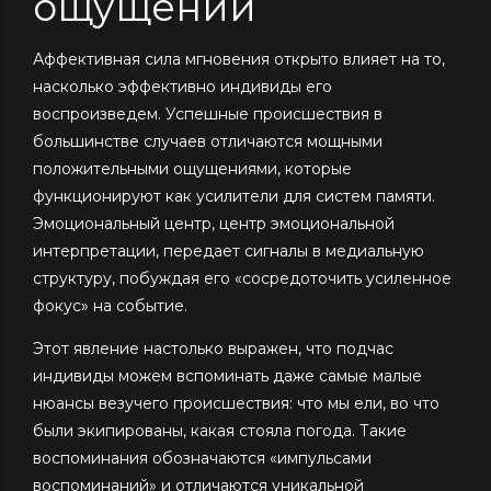
ощущений
Аффективная сила мгновения открыто влияет на то,
насколько эффективно индивиды его
воспроизведем. Успешные происшествия в
большинстве случаев отличаются мощными
положительными ощущениями, которые
функционируют как усилители для систем памяти.
Эмоциональный центр, центр эмоциональной
интерпретации, передает сигналы в медиальную
структуру, побуждая его «сосредоточить усиленное
фокус» на событие.
Этот явление настолько выражен, что подчас
индивиды можем вспоминать даже самые малые
нюансы везучего происшествия: что мы ели, во что
были экипированы, какая стояла погода. Такие
воспоминания обозначаются «импульсами
воспоминаний» и отличаются уникальной