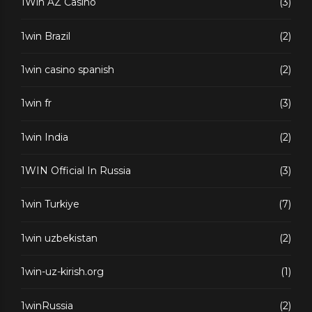
1Win AZ Casino
(3)
1win Brazil
(2)
1win casino spanish
(2)
1win fr
(3)
1win India
(2)
1WIN Official In Russia
(3)
1win Turkiye
(7)
1win uzbekistan
(2)
1win-uz-kirish.org
(1)
1winRussia
(2)