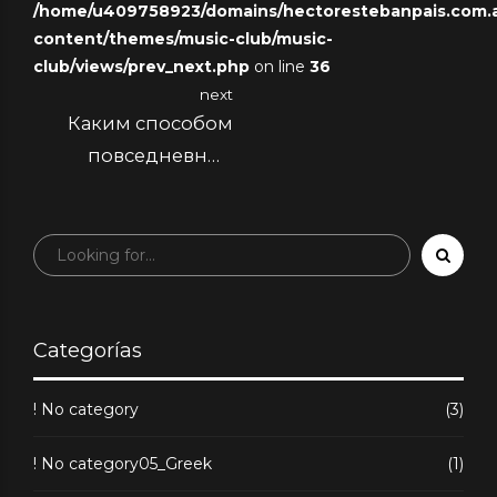
/home/u409758923/domains/hectorestebanpais.com.ar
становятся
content/themes/music-club/music-
элементом
club/views/prev_next.php
on line
36
культуры
next
Каким способом
повседневные
действия
формируют стиль
отдыха
сегодняшнего
человека
Categorías
! No category
(3)
! No category05_Greek
(1)