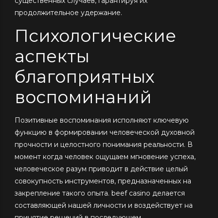
существенных случаев, гарантируя их
продолжительное удержание.
Психологические
аспекты
благоприятных
воспоминаний
Позитивные воспоминания исполняют ключевую
функцию в формировании человеческой духовной
прочности и целостного понимания реальности. В
момент когда человек ощущаем мгновение успеха,
человеческое разум приводит в действие целый
совокупность инструментов, предназначенных на
закрепление такого опыта. beef casino делается
составляющей нашей личности и воздействует на
принятие решений в последующем.