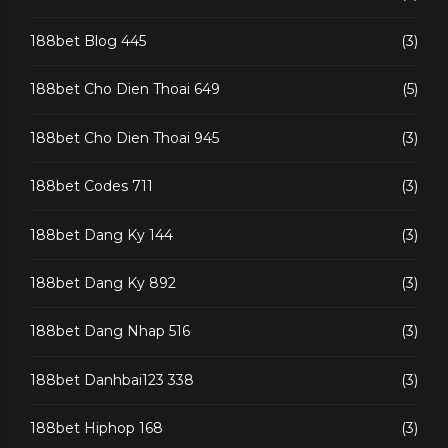
188bet Blog 445
(3)
188bet Cho Dien Thoai 649
(5)
188bet Cho Dien Thoai 945
(3)
188bet Codes 711
(3)
188bet Dang Ky 144
(3)
188bet Dang Ky 892
(3)
188bet Dang Nhap 516
(3)
188bet Danhbai123 338
(3)
188bet Hiphop 168
(3)