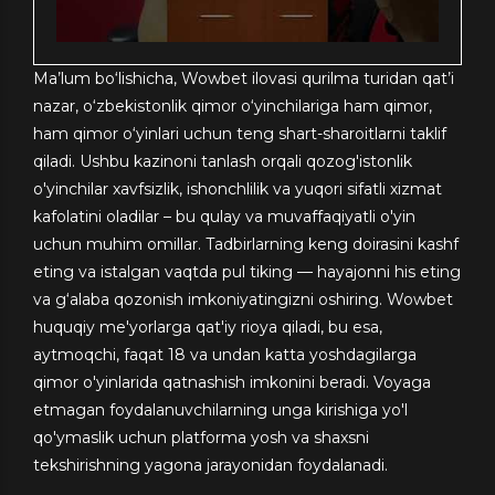
Ma’lum bo‘lishicha, Wowbet ilovasi qurilma turidan qat’i
nazar, o‘zbekistonlik qimor o‘yinchilariga ham qimor,
ham qimor o‘yinlari uchun teng shart-sharoitlarni taklif
qiladi. Ushbu kazinoni tanlash orqali qozog'istonlik
o'yinchilar xavfsizlik, ishonchlilik va yuqori sifatli xizmat
kafolatini oladilar – bu qulay va muvaffaqiyatli o'yin
uchun muhim omillar. Tadbirlarning keng doirasini kashf
eting va istalgan vaqtda pul tiking — hayajonni his eting
va g‘alaba qozonish imkoniyatingizni oshiring. Wowbet
huquqiy me'yorlarga qat'iy rioya qiladi, bu esa,
aytmoqchi, faqat 18 va undan katta yoshdagilarga
qimor o'yinlarida qatnashish imkonini beradi. Voyaga
etmagan foydalanuvchilarning unga kirishiga yo'l
qo'ymaslik uchun platforma yosh va shaxsni
tekshirishning yagona jarayonidan foydalanadi.