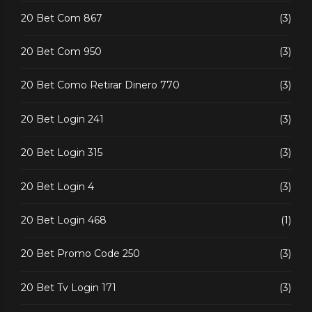
20 Bet Com 867
(3)
20 Bet Com 950
(3)
20 Bet Como Retirar Dinero 770
(3)
20 Bet Login 241
(3)
20 Bet Login 315
(3)
20 Bet Login 4
(3)
20 Bet Login 468
(1)
20 Bet Promo Code 250
(3)
20 Bet Tv Login 171
(3)