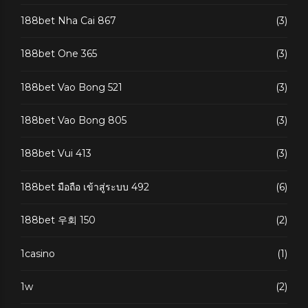
188bet Nha Cai 867
(3)
188bet One 365
(3)
188bet Vao Bong 521
(3)
188bet Vao Bong 805
(3)
188bet Vui 413
(3)
188bet มือถือ เข้าสู่ระบบ 492
(6)
188bet 우회 150
(2)
1casino
(1)
1w
(2)