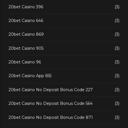
20bet Casino 396
(3)
20bet Casino 646
(3)
20bet Casino 869
(3)
20bet Casino 905
(3)
20bet Casino 96
(3)
20bet Casino App 655
(3)
20bet Casino No Deposit Bonus Code 227
(3)
20bet Casino No Deposit Bonus Code 564
(3)
20bet Casino No Deposit Bonus Code 871
(3)