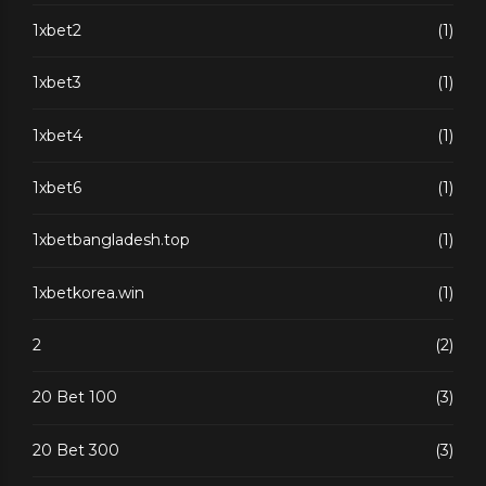
1xbet2
(1)
1xbet3
(1)
1xbet4
(1)
1xbet6
(1)
1xbetbangladesh.top
(1)
1xbetkorea.win
(1)
2
(2)
20 Bet 100
(3)
20 Bet 300
(3)