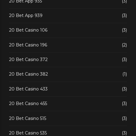
20 Bet App 935
(3)
20 Bet App 939
(3)
20 Bet Casino 106
(3)
20 Bet Casino 196
(2)
20 Bet Casino 372
(3)
20 Bet Casino 382
(1)
20 Bet Casino 433
(3)
20 Bet Casino 455
(3)
20 Bet Casino 515
(3)
20 Bet Casino 535
(3)