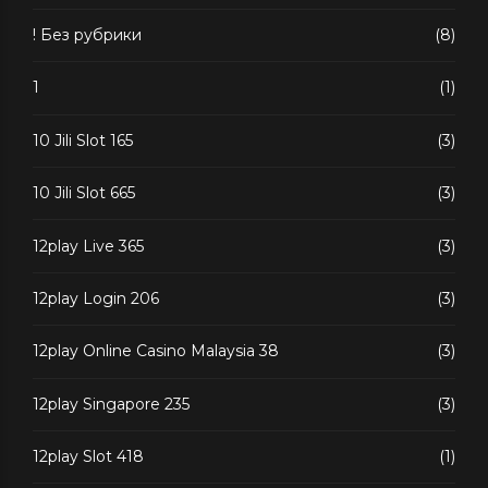
! Без рубрики
(8)
1
(1)
10 Jili Slot 165
(3)
10 Jili Slot 665
(3)
12play Live 365
(3)
12play Login 206
(3)
12play Online Casino Malaysia 38
(3)
12play Singapore 235
(3)
12play Slot 418
(1)