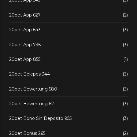
20bet App 543
(3)
20bet App 627
(2)
20bet App 643
(3)
20bet App 736
(3)
20bet App 855
(1)
20bet Belepes 344
(3)
20bet Bewertung 580
(3)
20bet Bewertung 62
(3)
20bet Bono Sin Deposito 955
(3)
20bet Bonus 265
(2)