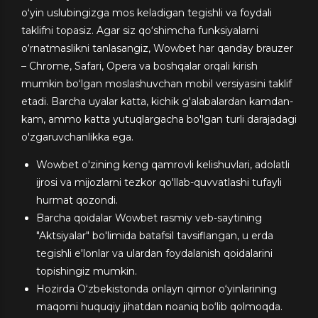
oʻyin uslubingizga mos keladigan tegishli va foydali
taklifni topasiz. Agar siz qo‘shimcha funksiyalarni
o‘rnatmaslikni tanlasangiz, Wowbet har qanday brauzer
– Chrome, Safari, Opera va boshqalar orqali kirish
mumkin bo‘lgan moslashuvchan mobil versiyasini taklif
etadi. Barcha uyalar katta, kichik g'alabalardan kamdan-
kam, ammo katta yutuqlargacha bo'lgan turli darajadagi
o'zgaruvchanlikka ega.
Wowbet o'zining keng qamrovli kelishuvlari, adolatli
ijrosi va mijozlarni tezkor qo'llab-quvvatlashi tufayli
hurmat qozondi.
Barcha qoidalar Wowbet rasmiy veb-saytining
"Aktsiyalar" bo'limida batafsil tavsiflangan, u erda
tegishli e'lonlar va ulardan foydalanish qoidalarini
topishingiz mumkin.
Hozirda O‘zbekistonda onlayn qimor o‘yinlarining
maqomi huquqiy jihatdan noaniq bo‘lib qolmoqda.