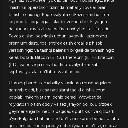
Agar siz Wowbet-ni yuklab olmoqchi bo'lsangiz, ikkita
mashhur operatsion tizimda mahalliy ilovalar bilan
tanishib chiqing. Kriptovalyuta o'tkazmalari hozirda
ko'proq talabga ega – ular bir zumda tezlik, yuqori
darajadagi xavfsizlik va qat'iy maxfiylikni taklif qiladi.
Foyda olishni boshlash uchun, aytaylik, kazinoning
premium dasturida ishtirok etish orqali siz hisob
yaratishingiz va tashqi balansni birgalikda tanlashingiz
kerak bo'ladi. Bitcoin (BTC), Ethereum (ETH), Litecoin
(LTC) va boshqa mashhur kriptovalyutalar kabi
kriptovalyutalar qo'llab-quvvatlanadi.
Ularning barchasi mahalliy va xalqaro musobaqalarni
qamrab oladi, bu esa natijalarni taqlid qilish uchun
ko'plab imkoniyatlarni ochib beradi. Wowbet’da
ro‘yxatdan o‘tish oddiy va tez jarayon bo‘lib, u o‘zbek
geymerlariga bir necha daqiqada pul tikish va qiziqarli
o‘yin-kulgidan bahramand bo‘lish imkonini beradi. Ushbu
qo'llanmada men qanday qilib ro'yxatdan o'tish, maxsus