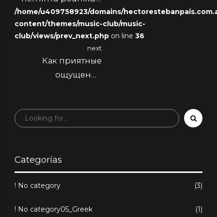
/home/u409758923/domains/hectorestebanpais.com.ar
WinGaga 2025
content/themes/music-club/music-
Pobídky a online
club/views/prev_next.php
on line
36
hra NZ
next
Как приятные
ощущения
соотносится с
чувством
контроля
Categorías
! No category
(3)
! No category05_Greek
(1)