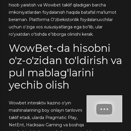
hisob yaratish va Wowbet taklif qiladigan barcha
imkoniyatlardan foydalanish haqida batafsil ma'lumot
beraman. Platforma Oʻzbekistonlik foydalanuvchilar
uchun oʻziga xos xususiyatlarga ega boʻlib, ular
roʻyxatdan oʻtishda eʼtiborga olinishi kerak.
WowBet-da hisobni
o'z-o'zidan to'ldirish va
pul mablag'larini
yechib olish
Wowbet interaktiv kazino oʻyin
mashinalarining boy onlayn tanlovini
taklif etadi, ularda Pragmatic Play,
NetEnt, Hacksaw Gaming va boshqa