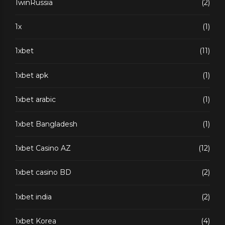
1winRussia
(2)
1x
(1)
1xbet
(11)
1xbet apk
(1)
1xbet arabic
(1)
1xbet Bangladesh
(1)
1xbet Casino AZ
(12)
1xbet casino BD
(2)
1xbet india
(2)
1xbet Korea
(4)