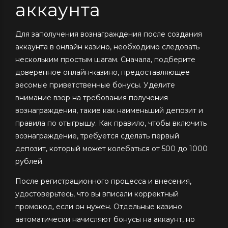
аккаунта
Для заполучения вознаграждения после создания
аккаунта в онлайн казино, необходимо следовать
нескольким простым шагам. Сначала, подберите
доверенное онлайн-казино, предоставляющее
весомые приветственные бонусы. Уделите
внимание взор на требования получения
вознаграждения, такие как наименьший депозит и
правила по отыгрышу. Как правило, чтобы включить
вознаграждение, требуется сделать первый
депозит, который может колебаться от 500 до 1000
рублей.
После регистрационного процесса и внесения,
удостоверьтесь, что вы вписали корректный
промокод, если он нужен. Отдельные казино
автоматически начисляют бонусы на аккаунт, но