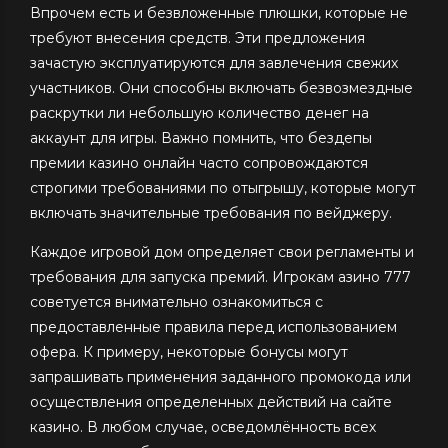
Впрочем есть и безвложенные плюшки, которые не
требуют внесения средств. Эти предложения
зачастую эксплуатируются для завлечения свежих
участников. Они способны включать безвозмездные
раскрутки ли небольшую количество денег на
аккаунт для игры. Важно помнить, что бездепы
премии казино онлайн часто сопровождаются
строгими требованиями по отыгрышу, которые могут
включать значительные требования по вейджеру.
Каждое игровой дом определяет свои регламенты и
требования для запуска премий. Игрокам азино 777
советуется внимательно ознакомиться с
предоставленные правила перед использованием
офера. К примеру, некоторые бонусы могут
запрашивать применения заданного промокода или
осуществления определенных действий на сайте
казино. В любом случае, осведомлённость всех