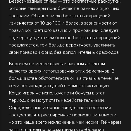
Безвозмездные спины — это бесплатные раскрутки,
которые геймеры приобретают в рамках акционных
программ. Обычно число бесплатных вращений
изменяется от 10 до 100 и более, в зависимости от
правил конкретного казино и промоакции. Следует
подчеркнуть, что чем больше бесплатных вращений
предлагается, тем больше вероятность увеличить
свой призовой фонд без дополнительных расходов.
Впрочем не менее важным важным аспектом
является время использования этих фриспинов. В
большинстве обстоятельств они активны в течение
семи-четырнадцати дней с момента активации.
Когда игрок не использует эти бонусы в этот
период, они могут стать недействительными.
Определенные игорные заведения в состоянии
предоставлять расширенные периоды активности,
но это чаще всего исключение, чем норма. Геймерам
важно тщательно рассматривать требования