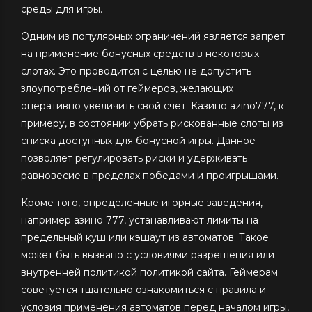
среды для игры.
Одним из популярных ограничений является запрет
на применение бонусных средств в некоторых
слотах. Это проводится с целью не допустить
злоупотреблений от геймеров, желающих
оперативно увеличить свой счет. Казино azino777, к
примеру, в состоянии убрать рискованные слоты из
списка доступных для бонусной игры. Данное
позволяет регулировать риски и удерживать
равновесие в пределах победами и проигрышами.
Кроме того, определенные игорные заведения,
например азино 777, устанавливают лимиты на
предельный куш или кэшаут из автоматов. Такое
может быть вызвано с условиями разрешения или
внутренней политикой политикой сайта. Геймерам
советуется тщательно ознакомиться с правила и
условия применения автоматов перед началом игры,