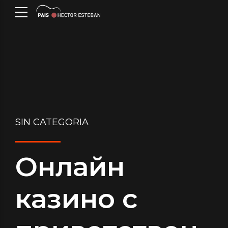
SIN CATEGORIA
Онлайн
казино с