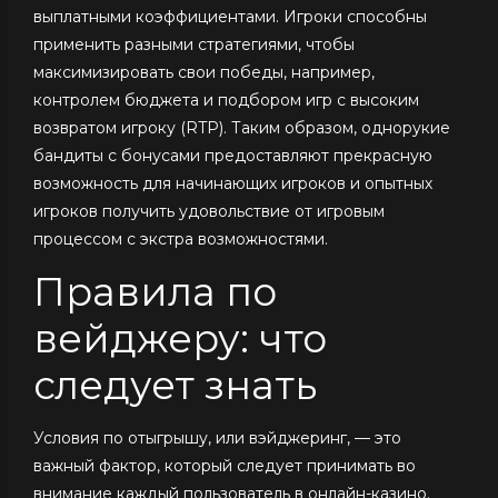
выплатными коэффициентами. Игроки способны
применить разными стратегиями, чтобы
максимизировать свои победы, например,
контролем бюджета и подбором игр с высоким
возвратом игроку (RTP). Таким образом, однорукие
бандиты с бонусами предоставляют прекрасную
возможность для начинающих игроков и опытных
игроков получить удовольствие от игровым
процессом с экстра возможностями.
Правила по
вейджеру: что
следует знать
Условия по отыгрышу, или вэйджеринг, — это
важный фактор, который следует принимать во
внимание каждый пользователь в онлайн-казино.