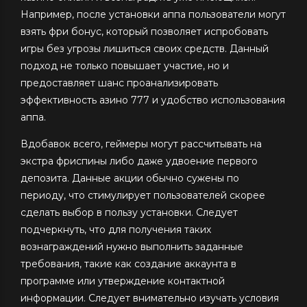
Например, после установки аппа пользователи могут
взять фри бонус, который позволяет испробовать
игры без угрозы лишиться своих средств. Данный
подход не только повышает участие, но и
предоставляет шанс проанализировать
эффективность азино 777 и удобство использования
аппа.
Вдобавок всего, геймеры могут рассчитывать на
экстра фриспины либо даже удвоение первого
депозита. Данные акции обычно сужены по
периоду, что стимулирует пользователей скорее
сделать выбор в пользу установки. Следует
подчеркнуть, что для получения таких
вознаграждений нужно выполнить заданные
требования, такие как создание аккаунта в
программе или утверждение контактной
информации. Следует внимательно изучать условия