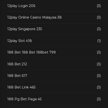
12play Login 206
(3)
12play Online Casino Malaysia 38
(3)
12play Singapore 235
(3)
12play Slot 418
(1)
188 Bet 188 Bet 188bet 799
(3)
188 Bet 212
(3)
188 Bet 617
(3)
188 Bet Link 465
(3)
188 Pg Bet Paga 45
(3)