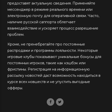
предоставят актуальную сведения. Применяйте
мессенджер в режиме реального времени или
электронную почту для оперативной связи. Часто,
наличие русской саппорта облегчает
взаимодействие и ускоряет процесс разрешение
проблем.
Кроме, не пренебрегайте про постоянные
распродажи и программы лояльности. Некоторые
игровые клубы показывают уникальные бонусы для
постоянных игроков, такие как кэшбэк или
фриспины. Регистрация на информационную
рассылку новостей даст возможность находиться в
курсе всех новшеств и не упустить выгодные
офферы.