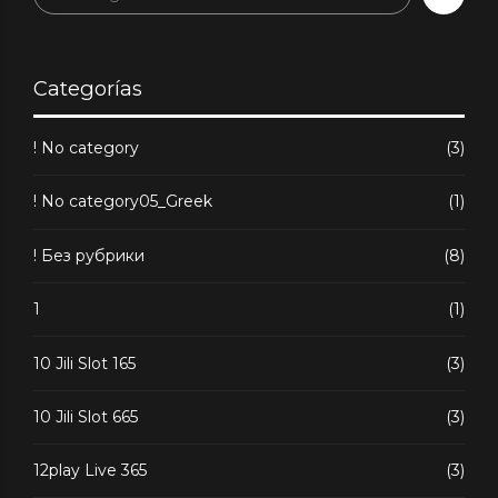
опции
Categorías
! No category
(3)
! No category05_Greek
(1)
! Без рубрики
(8)
1
(1)
10 Jili Slot 165
(3)
10 Jili Slot 665
(3)
12play Live 365
(3)