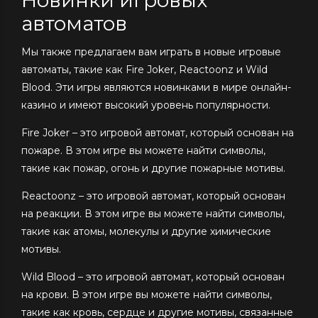
автоматов
Мы также предлагаем вам играть в новые игровые
автоматы, такие как Fire Joker, Reactoonz и Wild
Blood. Эти игры являются новинками в мире онлайн-
казино и имеют высокий уровень популярности.
Fire Joker – это игровой автомат, который основан на
пожаре. В этом игре вы можете найти символы,
такие как пожар, огонь и другие пожарные мотивы.
Reactoonz – это игровой автомат, который основан
на реакции. В этом игре вы можете найти символы,
такие как атомы, молекулы и другие химические
мотивы.
Wild Blood – это игровой автомат, который основан
на крови. В этом игре вы можете найти символы,
такие как кровь, сердце и другие мотивы, связанные