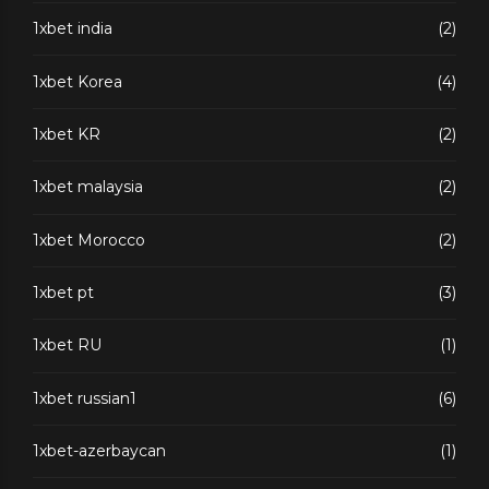
1xbet india
(2)
1xbet Korea
(4)
1xbet KR
(2)
1xbet malaysia
(2)
1xbet Morocco
(2)
1xbet pt
(3)
1xbet RU
(1)
1xbet russian1
(6)
1xbet-azerbaycan
(1)