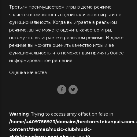
Третьим преимуществом игры в демо-режиме
является возможность оценить качество игры и ее
функциональность. Когда вы играете в реальном
режиме, вы не можете оценить качество игры,
потому что вы играете в реальном режиме. В демо-
режиме вы можете оценить качество игры и ее
функциональность, что поможет вам принять более
информированное решение.
Оценка качества
Warning
: Trying to access array offset on false in
/home/u409758923/domains/hectorestebanpais.com.ar
content/themes/music-club/music-
club/views/prev_next.php
on line
10