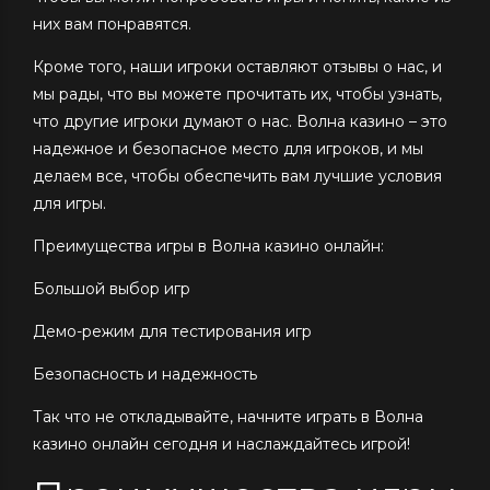
них вам понравятся.
Кроме того, наши игроки оставляют отзывы о нас, и
мы рады, что вы можете прочитать их, чтобы узнать,
что другие игроки думают о нас. Волна казино – это
надежное и безопасное место для игроков, и мы
делаем все, чтобы обеспечить вам лучшие условия
для игры.
Преимущества игры в Волна казино онлайн:
Большой выбор игр
Демо-режим для тестирования игр
Безопасность и надежность
Так что не откладывайте, начните играть в Волна
казино онлайн сегодня и наслаждайтесь игрой!