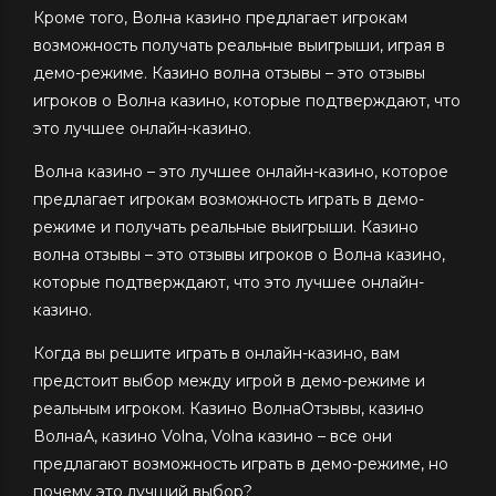
Кроме того, Волна казино предлагает игрокам
возможность получать реальные выигрыши, играя в
демо-режиме. Казино волна отзывы – это отзывы
игроков о Волна казино, которые подтверждают, что
это лучшее онлайн-казино.
Волна казино – это лучшее онлайн-казино, которое
предлагает игрокам возможность играть в демо-
режиме и получать реальные выигрыши. Казино
волна отзывы – это отзывы игроков о Волна казино,
которые подтверждают, что это лучшее онлайн-
казино.
Когда вы решите играть в онлайн-казино, вам
предстоит выбор между игрой в демо-режиме и
реальным игроком. Казино ВолнаОтзывы, казино
ВолнаА, казино Volna, Volna казино – все они
предлагают возможность играть в демо-режиме, но
почему это лучший выбор?