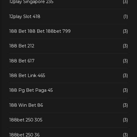
12play Singapore 235
(3)
12play Slot 418
(1)
188 Bet 188 Bet 188bet 799
(3)
188 Bet 212
(3)
188 Bet 617
(3)
188 Bet Link 465
(3)
188 Pg Bet Paga 45
(3)
188 Win Bet 86
(3)
188bet 250 305
(3)
188bet 250 36
(3)