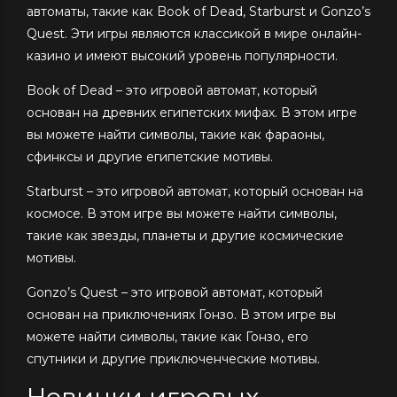
автоматы, такие как Book of Dead, Starburst и Gonzo’s
Quest. Эти игры являются классикой в мире онлайн-
казино и имеют высокий уровень популярности.
Book of Dead – это игровой автомат, который
основан на древних египетских мифах. В этом игре
вы можете найти символы, такие как фараоны,
сфинксы и другие египетские мотивы.
Starburst – это игровой автомат, который основан на
космосе. В этом игре вы можете найти символы,
такие как звезды, планеты и другие космические
мотивы.
Gonzo’s Quest – это игровой автомат, который
основан на приключениях Гонзо. В этом игре вы
можете найти символы, такие как Гонзо, его
спутники и другие приключенческие мотивы.
Новинки игровых