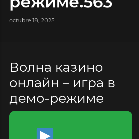
режиме.563
octubre 18, 2025
Волна казино
онлайн – игра в
демо-режиме