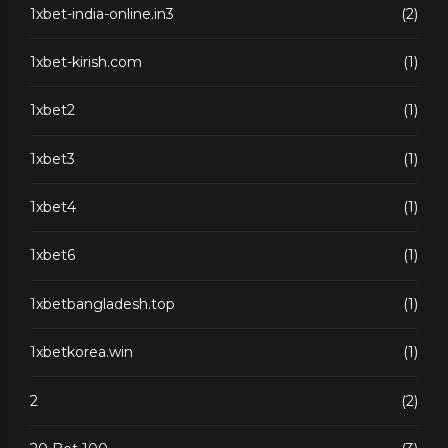
1xbet-india-online.in3
(2)
1xbet-kirish.com
(1)
1xbet2
(1)
1xbet3
(1)
1xbet4
(1)
1xbet6
(1)
1xbetbangladesh.top
(1)
1xbetkorea.win
(1)
2
(2)