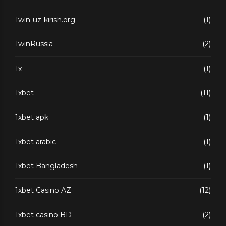
1win-uz-kirish.org
(1)
1winRussia
(2)
1x
(1)
1xbet
(11)
1xbet apk
(1)
1xbet arabic
(1)
1xbet Bangladesh
(1)
1xbet Casino AZ
(12)
1xbet casino BD
(2)