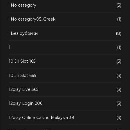
! No category
(3)
! No category05_Greek
(1)
! Без рубрики
(8)
1
(1)
10 Jili Slot 165
(3)
10 Jili Slot 665
(3)
12play Live 365
(3)
12play Login 206
(3)
12play Online Casino Malaysia 38
(3)