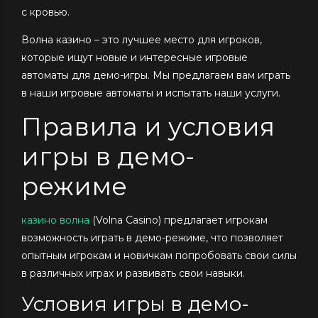
с кровью.
Волна казино – это лучшее место для игроков,
которые ищут новые и интересные игровые
автоматы для демо-игры. Мы предлагаем вам играть
в наши игровые автоматы и испытать наши услуги.
Правила и условия
игры в демо-
режиме
казино волна
(Volna Casino) предлагает игрокам
возможность играть в демо-режиме, что позволяет
опытным игрокам и новичкам попробовать свои силы
в различных играх и развивать свои навыки.
Условия игры в демо-