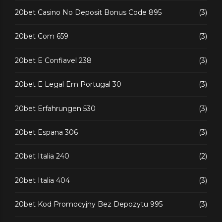
20bet Casino No Deposit Bonus Code 895
(3)
20bet Com 659
(3)
20bet E Confiavel 238
(3)
20bet E Legal Em Portugal 30
(3)
20bet Erfahrungen 530
(3)
20bet Espana 306
(3)
20bet Italia 240
(2)
20bet Italia 404
(3)
20bet Kod Promocyjny Bez Depozytu 995
(3)