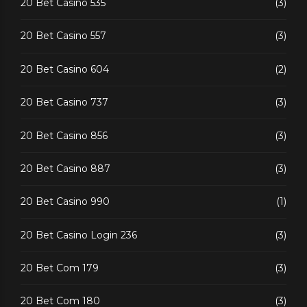
20 Bet Casino 535
(3)
20 Bet Casino 557
(3)
20 Bet Casino 604
(2)
20 Bet Casino 737
(3)
20 Bet Casino 856
(3)
20 Bet Casino 887
(3)
20 Bet Casino 990
(1)
20 Bet Casino Login 236
(3)
20 Bet Com 179
(3)
20 Bet Com 180
(3)