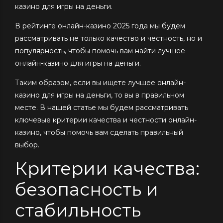
казино для игры на деньги.
В рейтинге онлайн-казино 2025 года мы будем
рассматривать не только качество и честность, но и
популярность, чтобы помочь вам найти лучшее
онлайн-казино для игры на деньги.
Таким образом, если вы ищете лучшее онлайн-
казино для игры на деньги, то вы в правильном
месте. В нашей статье мы будем рассматривать
ключевые критерии качества и честности онлайн-
казино, чтобы помочь вам сделать правильный
выбор.
Критерии качества:
безопасность и
стабильность