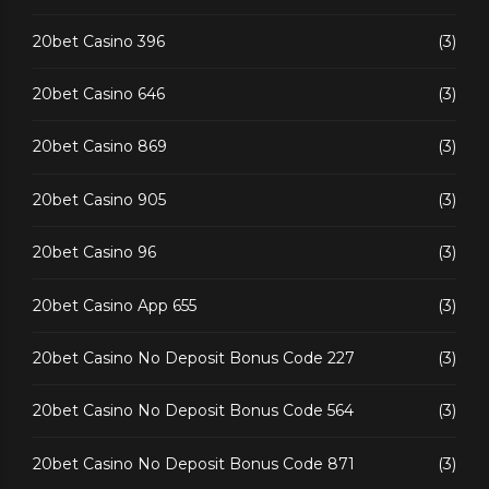
20bet Casino 396
(3)
20bet Casino 646
(3)
20bet Casino 869
(3)
20bet Casino 905
(3)
20bet Casino 96
(3)
20bet Casino App 655
(3)
20bet Casino No Deposit Bonus Code 227
(3)
20bet Casino No Deposit Bonus Code 564
(3)
20bet Casino No Deposit Bonus Code 871
(3)