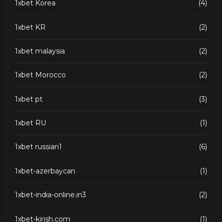
1xbet Korea
(4)
1xbet KR
(2)
1xbet malaysia
(2)
1xbet Morocco
(2)
1xbet pt
(3)
1xbet RU
(1)
1xbet russian1
(6)
1xbet-azerbaycan
(1)
1xbet-india-online.in3
(2)
1xbet-kirish.com
(1)