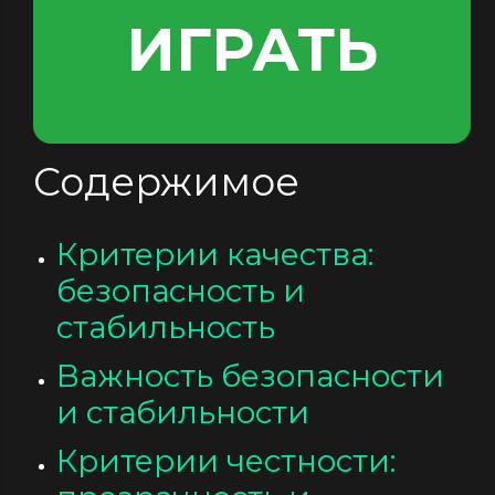
ИГРАТЬ
Содержимое
Критерии качества:
безопасность и
стабильность
Важность безопасности
и стабильности
Критерии честности: