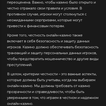
переоценена. Важно, чтобы казино было открыто и
честно отражало свои правила и условия. В
противном случае, игроки могут столкнуться с
неожиданными сюрпризами, которые могут
привести к финансовым потерям.
Кроме того, честность онлайн-казино также
включает в себя безопасность и защиту данных
игроков. Казино должно обеспечивать безопасность
транзакций и защиту персональных данных игроков,
чтобы предотвратить мошенничество и другие виды
преступлений.
В целом, критерии честности – это важные аспекты,
которые должны быть учитывы, когда мы выбираем
онлайн-казино. Мы должны требовать от казино
прозрачности и справедливости, чтобы быть
уверенными в том, что играем в честном и надежном
онлайн-казино.