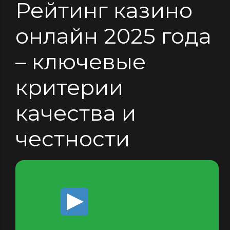
Рейтинг казино
онлайн 2025 года
– ключевые
критерии
качества и
честности