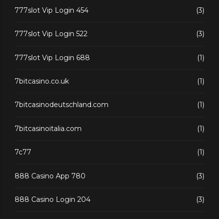
777slot Vip Login 454
(3)
777slot Vip Login 522
(3)
777slot Vip Login 688
(1)
7bitcasino.co.uk
(1)
7bitcasinodeutschland.com
(1)
7bitcasinoitalia.com
(1)
7c77
(1)
888 Casino App 780
(3)
888 Casino Login 204
(3)