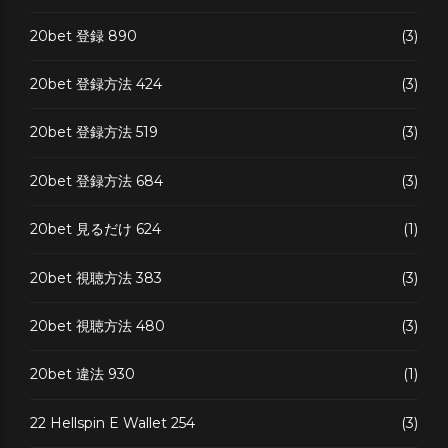
20bet 登録 890
(3)
20bet 登録方法 424
(3)
20bet 登録方法 519
(3)
20bet 登録方法 684
(3)
20bet 見るだけ 624
(1)
20bet 視聴方法 383
(3)
20bet 視聴方法 480
(3)
20bet 違法 930
(1)
22 Hellspin E Wallet 254
(3)