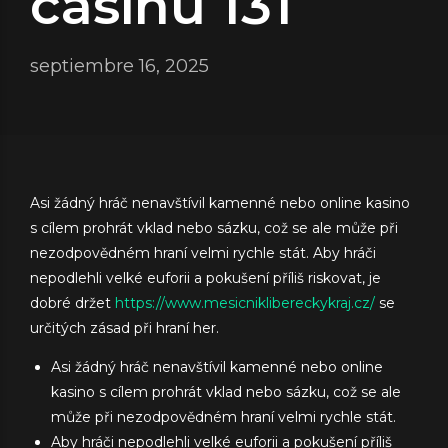
casinu 131
septiembre 16, 2025
Asi žádný hráč nenavštívil kamenné nebo online kasino
s cílem prohrát vklad nebo sázku, což se ale může při
nezodpovědném hraní velmi rychle stát. Aby hráči
nepodlehli velké euforii a pokušení příliš riskovat, je
dobré držet
https://www.mesicniklibereckykraj.cz/
se
určitých zásad při hraní her.
Asi žádný hráč nenavštívil kamenné nebo online
kasino s cílem prohrát vklad nebo sázku, což se ale
může při nezodpovědném hraní velmi rychle stát.
Aby hráči nepodlehli velké euforii a pokušení příliš