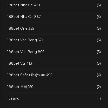
188bet Nha Cai 491
(3)
188bet Nha Cai 867
(3)
188bet One 365
(3)
188bet Vao Bong 521
(3)
188bet Vao Bong 805
(3)
188bet Vui 413
(3)
188bet มือถือ เข้าสู่ระบบ 492
(6)
188bet 우회 150
(2)
1casino
(1)