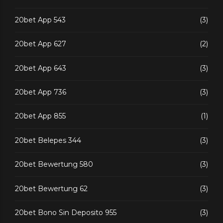
20bet App 543
(3)
20bet App 627
(2)
20bet App 643
(3)
20bet App 736
(3)
20bet App 855
(1)
20bet Belepes 344
(3)
20bet Bewertung 580
(3)
20bet Bewertung 62
(3)
20bet Bono Sin Deposito 955
(3)