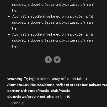
riskovat, je dobré držet se určitých zásad při hraní
her.
Aby hráči nepodlehli velké euforii a pokušení příliš
riskovat, je dobré držet se určitých zásad při hraní
her.
Aby hráči nepodlehli velké euforii a pokušení příliš
riskovat, je dobré držet se určitých zásad při hraní
her.
Warning
: Trying to access array offset on false in
/home/u409758923/domains/hectorestebanpais.com.ar
content/themes/music-club/music-
club/views/prev_next.php
on line
10
previous