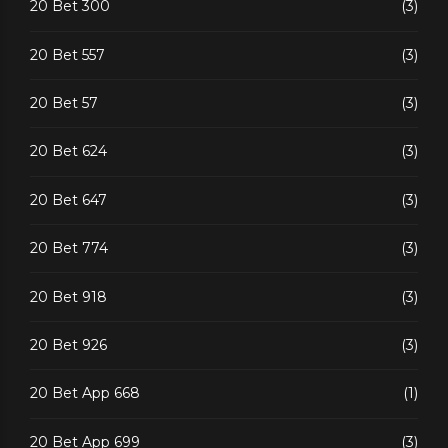
20 Bet 300
(3)
20 Bet 557
(3)
20 Bet 57
(3)
20 Bet 624
(3)
20 Bet 647
(3)
20 Bet 774
(3)
20 Bet 918
(3)
20 Bet 926
(3)
20 Bet App 668
(1)
20 Bet App 699
(3)