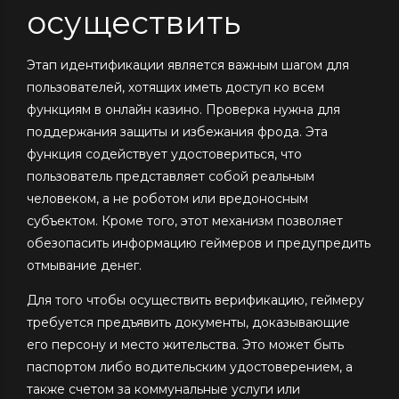
осуществить
Этап идентификации является важным шагом для
пользователей, хотящих иметь доступ ко всем
функциям в онлайн казино. Проверка нужна для
поддержания защиты и избежания фрода. Эта
функция содействует удостовериться, что
пользователь представляет собой реальным
человеком, а не роботом или вредоносным
субъектом. Кроме того, этот механизм позволяет
обезопасить информацию геймеров и предупредить
отмывание денег.
Для того чтобы осуществить верификацию, геймеру
требуется предъявить документы, доказывающие
его персону и место жительства. Это может быть
паспортом либо водительским удостоверением, а
также счетом за коммунальные услуги или