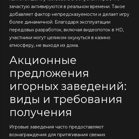
зачастую активируются в реальном времени. Такое
добавляет фактор непредсказуемости и делает игру
более динамичной. Благодаря эксплуатации
передовых разработок, включая видеопоток в HD,
участники могут целиком окунуться в казино
атмосферу, не выходя из дома.
Акционные
предложения
игорных заведений:
виды и требования
получения
Игровые заведения часто предоставляют
вознаграждения для притягивания свежих