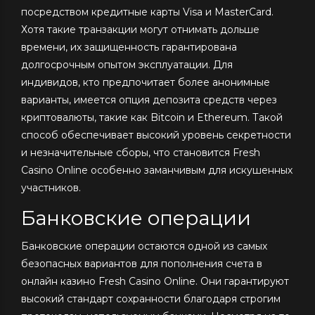
посредством кредитные карты Visa и MasterCard.
Хотя такие транзакции могут отнимать дольше
времени, их защищенность гарантирована
долгосрочным опытом эксплуатации. Для
индивидов, кто предпочитает более анонимные
варианты, имеется опция депозита средств через
криптовалюты, такие как Bitcoin и Ethereum. Такой
способ обеспечивает высокий уровень секретности
и незначительные сборы, что становится Fresh
Casino Online особенно заманчивым для искушенных
участников.
Банковские операции
Банковские операции остаются одной из самых
безопасных вариантов для пополнения счета в
онлайн казино Fresh Casino Online. Они гарантируют
высокий стандарт сохранности благодаря строгим