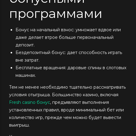
программами
Бонус на начальный взнос: умножает вдвое или
даже делает втрое больше первоначальный
депозит.
Бездепозитный бонус: дает способность играть
вне затрат.
Бесплатные вращения: даровые спины в слотовых
машинах.
Тем не менее необходимо тщательно рассматривать
условия отыгрыша. Большинство казино, включая
Fresh casino бонус
, предъявляют выполнения
установленных правил, вроде минимальный бет или
количество игр, прежде чем можно будет вывести
выигрыш.