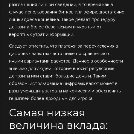
разглашения личной сведений, в то время как в
случае использования битков или эфира, достаточно
лишь адреса кошелька. Такое делает процедуру
депозита более безопасным и укрытым от
вероятных утрат информации.
Следует отметить, что платежи за перечисления в
цифровых валютах часто ниже по сравнению с
иными вариантами расчетов. Данное в особенности
значимо для людей, которые вносит регулярные
депозиты или ставит большие деньги. Таким
образом, использование цифровых валют может в
разы уменьшить затраты на комиссии и обеспечить
геймплей более доходным для игрока.
Самая низкая
величина вклада: