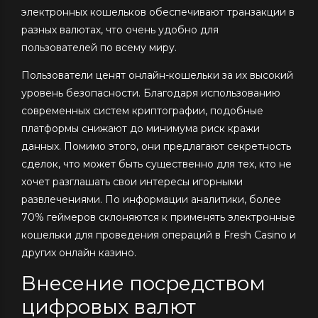
электронных кошельков обеспечивают транзакции в
разных валютах, что очень удобно для
пользователей по всему миру.
Пользователи ценят онлайн-кошельки за их высокий
уровень безопасности. Благодаря использованию
современных систем криптографии, подобные
платформы снижают до минимума риск кражи
данных. Помимо этого, они предлагают секретность
сделок, что может быть существенно для тех, кто не
хочет разглашать свои интересы игорными
развлечениями. По информации аналитики, более
70% геймеров склоняются к применять электронные
кошельки для проведения операций в Fresh Casino и
других онлайн казино.
Внесение посредством
цифровых валют