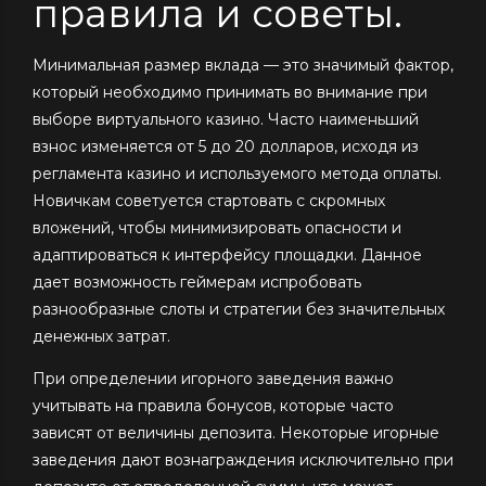
правила и советы.
Минимальная размер вклада — это значимый фактор,
который необходимо принимать во внимание при
выборе виртуального казино. Часто наименьший
взнос изменяется от 5 до 20 долларов, исходя из
регламента казино и используемого метода оплаты.
Новичкам советуется стартовать с скромных
вложений, чтобы минимизировать опасности и
адаптироваться к интерфейсу площадки. Данное
дает возможность геймерам испробовать
разнообразные слоты и стратегии без значительных
денежных затрат.
При определении игорного заведения важно
учитывать на правила бонусов, которые часто
зависят от величины депозита. Некоторые игорные
заведения дают вознаграждения исключительно при