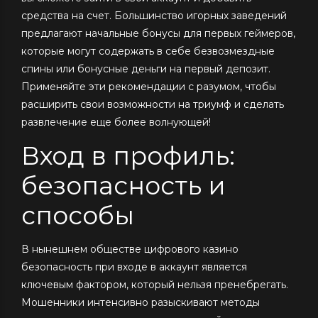
средства на счет. Большинство игорных заведений
предлагают начальные бонусы для первых геймеров,
которые могут содержать в себе безвозмездные
спины или бонусные деньги на первый депозит.
Применяйте эти рекомендации с разумом, чтобы
расширить свои возможности на триумф и сделать
развлечение еще более волнующей!
Вход в профиль:
безопасность и
способы
В нынешнем обществе цифрового казино
безопасность при входе в аккаунт является
ключевым фактором, который нельзя пренебрегать.
Мошенники интенсивно разыскивают методы