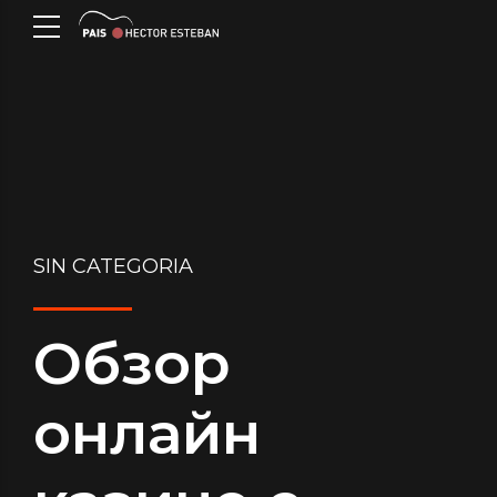
SIN CATEGORIA
Обзор
онлайн