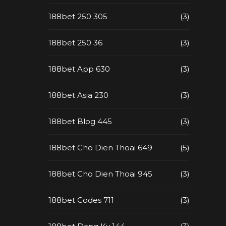
188bet 250 305
(3)
188bet 250 36
(3)
188bet App 630
(3)
188bet Asia 230
(3)
188bet Blog 445
(3)
188bet Cho Dien Thoai 649
(5)
188bet Cho Dien Thoai 945
(3)
188bet Codes 711
(3)