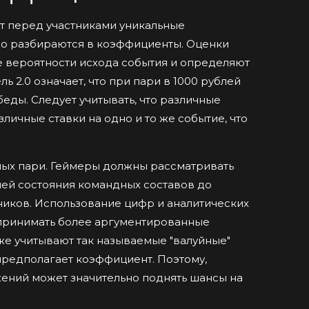
т перед участниками уникальные
но разбираются в коэффициенты. Оценки
 вероятности исхода события и определяют
2.0 означает, что при пари в 1000 рублей
беды. Следует учитывать, что различные
личные ставки на одно и то же событие, что
ых пари. Геймеры должны рассматривать
ей состояния командных составов до
ников. Использование цифр и аналитических
 принимать более аргументированные
е учитывают так называемые "валуйные"
предполагает коэффициент. Поэтому,
ений может значительно поднять шансы на