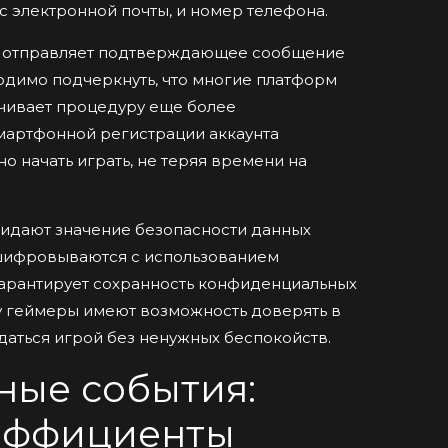
 электронной почты, и номер телефона.
ма отправляет подтверждающее сообщение
одимо подчеркнуть, что многие платформ
ечивает процедуру еще более
мартфонной регистрации аккаунта
о начать играть, не теряя времени на
ридают значение безопасности данных
шифровываются с использованием
гарантирует сохранность конфиденциальных
у геймеры имеют возможность доверять в
аться игрой без ненужных беспокойств.
ные события:
эффициенты