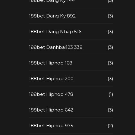
188bet Dang Ky 144
(3)
188bet Dang Ky 892
(3)
188bet Dang Nhap 516
(3)
188bet Danhbai123 338
(3)
188bet Hiphop 168
(3)
188bet Hiphop 200
(3)
188bet Hiphop 478
(1)
188bet Hiphop 642
(3)
188bet Hiphop 975
(2)