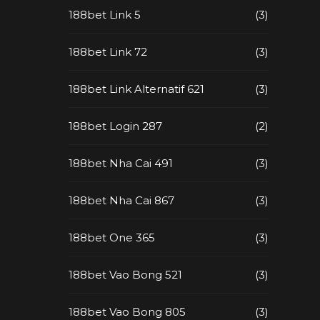
188bet Link 5
(3)
188bet Link 72
(3)
188bet Link Alternatif 621
(3)
188bet Login 287
(2)
188bet Nha Cai 491
(3)
188bet Nha Cai 867
(3)
188bet One 365
(3)
188bet Vao Bong 521
(3)
188bet Vao Bong 805
(3)