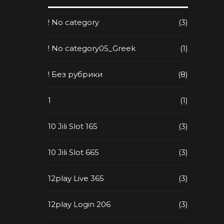
! No category
(3)
! No category05_Greek
(1)
! Без рубрики
(8)
1
(1)
10 Jili Slot 165
(3)
10 Jili Slot 665
(3)
12play Live 365
(3)
12play Login 206
(3)