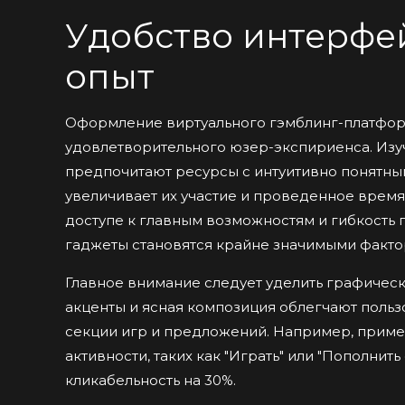
Удобство интерфе
опыт
Оформление виртуального гэмблинг-платфор
удовлетворительного юзер-экспириенса. Изу
предпочитают ресурсы с интуитивно понятны
увеличивает их участие и проведенное время 
доступе к главным возможностям и гибкость 
гаджеты становятся крайне значимыми факто
Главное внимание следует уделить графическ
акценты и ясная композиция облегчают поль
секции игр и предложений. Например, приме
активности, таких как "Играть" или "Пополнить
кликабельность на 30%.