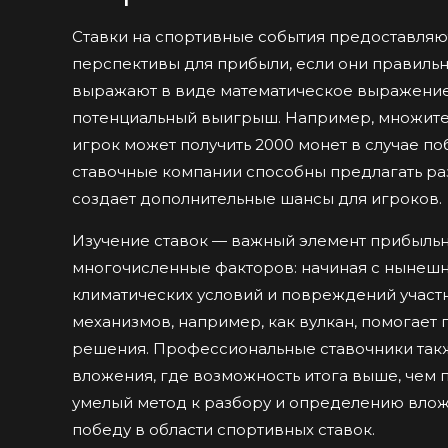
Ставки на спортивные события предоставляю
перспективы для прибыли, если они правиль
выражают в виде математическое выражение
потенциальный выигрыш. Например, множитель 
игрок может получить 2000 монет в случае по
ставочные компании способны предлагать раз
создает дополнительные шансы для игроков.
Изучение ставок — важный элемент прибыльн
многочисленные факторов: начиная с нынешн
климатических условий и повреждений участ
механизмов, например, как вулкан, помогает
решения. Профессиональные ставочники такж
вложения, где возможность итога выше, чем 
умелый метод к разбору и определению влож
победу в области спортивных ставок.