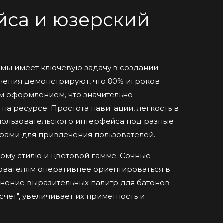
йса и юзерский
мы имеет ключевую задачу в создании
чения демонстрируют, что 80% игроков
м оформлением, что значительно
на ресурсе. Простота навигации, легкость в
пользовательского интерфейса под разные
рами для привлечения пользователей.
ому стилю и цветовой гамме. Сочные
зователям оперативнее ориентироваться в
нение выразительных палитр для батонов
 счет", увеличивает их приметность и