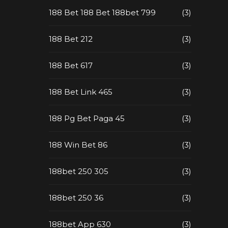
188 Bet 188 Bet 188bet 799
(3)
188 Bet 212
(3)
188 Bet 617
(3)
188 Bet Link 465
(3)
188 Pg Bet Paga 45
(3)
188 Win Bet 86
(3)
188bet 250 305
(3)
188bet 250 36
(3)
188bet App 630
(3)