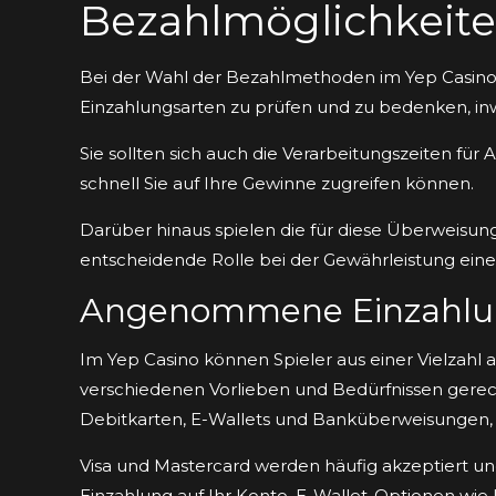
Bezahlmöglichkeite
Bei der Wahl der Bezahlmethoden im Yep Casino i
Einzahlungsarten zu prüfen und zu bedenken, inw
Sie sollten sich auch die Verarbeitungszeiten fü
schnell Sie auf Ihre Gewinne zugreifen können.
Darüber hinaus spielen die für diese Überweis
entscheidende Rolle bei der Gewährleistung ein
Angenommene Einzahl
Im Yep Casino können Spieler aus einer Vielzahl
verschiedenen Vorlieben und Bedürfnissen gere
Debitkarten, E-Wallets und Banküberweisungen, 
Visa und Mastercard werden häufig akzeptiert u
Einzahlung auf Ihr Konto. E-Wallet-Optionen wie P