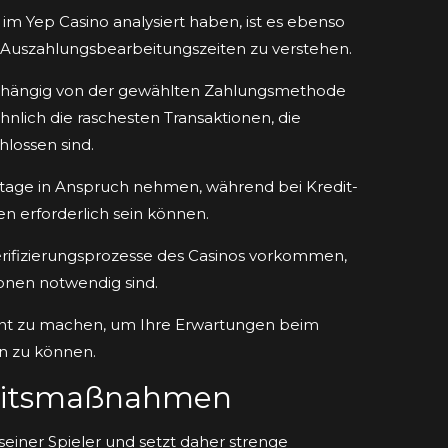
m Yep Casino analysiert haben, ist es ebenso
 Auszahlungsbearbeitungszeiten zu verstehen.
abhängig von der gewählten Zahlungsmethode
öhnlich die raschesten Transaktionen, die
lossen sind.
age in Anspruch nehmen, während bei Kredit-
n erforderlich sein können.
rifizierungsprozesse des Casinos vorkommen,
ionen notwendig sind.
kannt zu machen, um Ihre Erwartungen beim
en zu können.
heitsmaßnahmen
seiner Spieler und setzt daher strenge