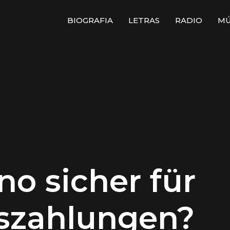
BIOGRAFIA
LETRAS
RADIO
MÚ
no sicher für
uszahlungen?