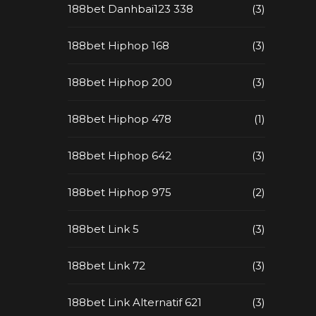
188bet Danhbai123 338
(3)
188bet Hiphop 168
(3)
188bet Hiphop 200
(3)
188bet Hiphop 478
(1)
188bet Hiphop 642
(3)
188bet Hiphop 975
(2)
188bet Link 5
(3)
188bet Link 72
(3)
188bet Link Alternatif 621
(3)