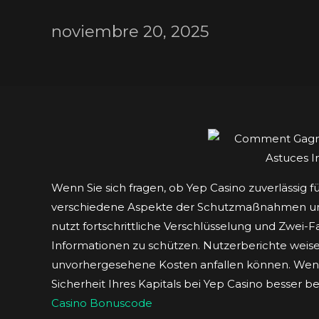
noviembre 20, 2025
Wenn Sie sich fragen, ob Yep Casino zuverlässig fü
verschiedene Aspekte der Schutzmaßnahmen un
nutzt fortschrittliche Verschlüsselung und Zwei-F
Informationen zu schützen. Nutzerberichte weisen
unvorhergesehene Kosten anfallen können. Wenn 
Sicherheit Ihres Kapitals bei Yep Casino besser b
Casino Bonuscode