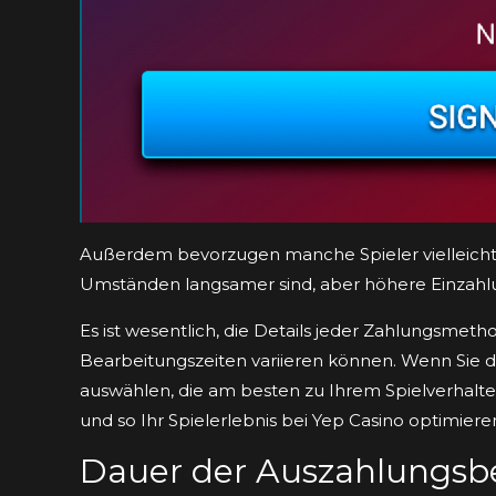
Außerdem bevorzugen manche Spieler vielleich
Umständen langsamer sind, aber höhere Einzahlu
Es ist wesentlich, die Details jeder Zahlungsmeth
Bearbeitungszeiten variieren können. Wenn Sie d
auswählen, die am besten zu Ihrem Spielverhalte
und so Ihr Spielerlebnis bei Yep Casino optimiere
Dauer der Auszahlungsb