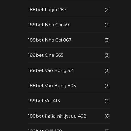
188bet Login 287
(2)
188bet Nha Cai 491
(3)
188bet Nha Cai 867
(3)
188bet One 365
(3)
188bet Vao Bong 521
(3)
188bet Vao Bong 805
(3)
188bet Vui 413
(3)
188bet มือถือ เข้าสู่ระบบ 492
(6)