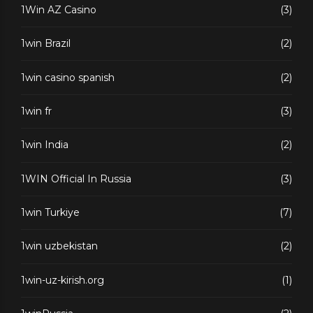
1Win AZ Casino
(3)
1win Brazil
(2)
1win casino spanish
(2)
1win fr
(3)
1win India
(2)
1WIN Official In Russia
(3)
1win Turkiye
(7)
1win uzbekistan
(2)
1win-uz-kirish.org
(1)