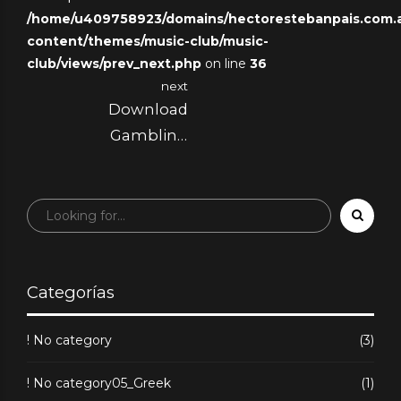
/home/u409758923/domains/hectorestebanpais.com.ar
Que Vous Devez
content/themes/music-club/music-
Savoir
club/views/prev_next.php
on line
36
next
Download
Gambling
establishment
App: Expert
Guidance for your
Secure, Compliant
Install
Categorías
! No category
(3)
! No category05_Greek
(1)