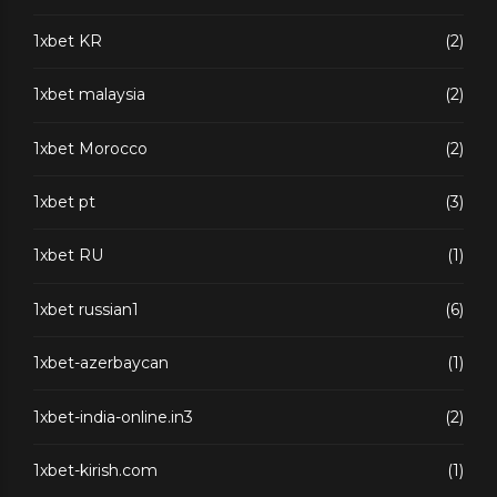
1xbet KR
(2)
1xbet malaysia
(2)
1xbet Morocco
(2)
1xbet pt
(3)
1xbet RU
(1)
1xbet russian1
(6)
1xbet-azerbaycan
(1)
1xbet-india-online.in3
(2)
1xbet-kirish.com
(1)