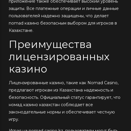
приложение также обеспечивает высокий уровень
защиты. Все платежные операции и личные данные
пользователей надежно защищены, что делает
nomad казино безопасным выбором для игроков в
Казахстане.
Преимущества
лицензированных
казино
Лицензированные казино, такие как Nomad Casino,
предлагают игрокам из Казахстана надежность и
безопасность. Официальный статус гарантирует, что
номад казино казахстан соблюдает все
законодательные нормы и обеспечивает честную
игру.
Играя на nomad casino kz, пользователи могут быть