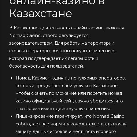
онлайн-казино в
Казахстане
В Казахстане деятельность онлайн-казино, включая
Nomad Casino, строго регулируется
законодательством. Для работы на территории
страны операторы обязаны получить лицензию,
которая подтверждает их легальность и
безопасность для пользователей.
Номад Казино – один из популярных операторов,
который предлагает свои услуги в Казахстане.
Чтобы скачать приложение или посетить номад
казино официальный сайт, важно убедиться, что
платформа имеет действующую лицензию.
Лицензирование гарантирует, что Nomad Casino
соблюдает все нормы законодательства, включая
защиту данных игроков и честность игрового