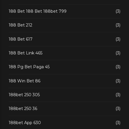
188 Bet 188 Bet 188bet 799
(3)
188 Bet 212
(3)
188 Bet 617
(3)
188 Bet Link 465
(3)
188 Pg Bet Paga 45
(3)
188 Win Bet 86
(3)
188bet 250 305
(3)
188bet 250 36
(3)
188bet App 630
(3)