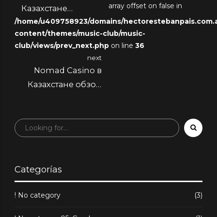
array offset on false in
Казахстане
/home/u409758923/domains/hectorestebanpais.com.ar
лицензия и
content/themes/music-club/music-
безопасность.387
club/views/prev_next.php
on line
36
next
Nomad Casino в
Казахстане обзор
платформы.235
Categorías
! No category
(3)