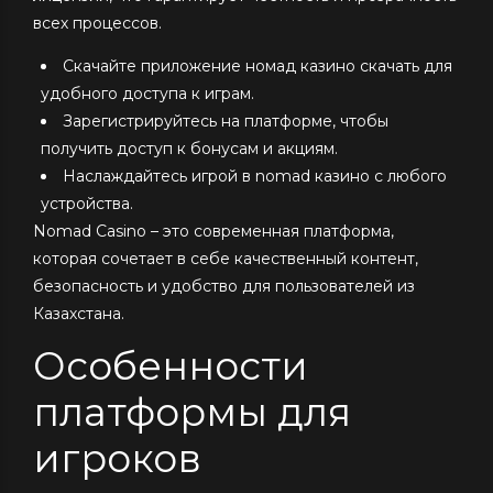
всех процессов.
Скачайте приложение номад казино скачать для
удобного доступа к играм.
Зарегистрируйтесь на платформе, чтобы
получить доступ к бонусам и акциям.
Наслаждайтесь игрой в nomad казино с любого
устройства.
Nomad Casino – это современная платформа,
которая сочетает в себе качественный контент,
безопасность и удобство для пользователей из
Казахстана.
Особенности
платформы для
игроков