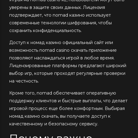
уверены в защите своих данных. Лицензия
подтверждает, что nomad казино использует
современные технологии шифрования, чтобы
сохранить конфиденциальность.
Доступ к номад казино официальный сайт или
возможность nomad casino скачать приложение
позволяют наслаждаться игрой в любое время.
Лицензированные платформы предлагают широкий
выбор игр, которые проходят регулярные проверки
на честность.
Кроме того, nomad обеспечивает оперативную
поддержку клиентов и быстрые выплаты, что делает
игровой процесс еще более комфортным. Выбирая
номад казино скачать, вы получаете доступ к
качественному и безопасному сервису.