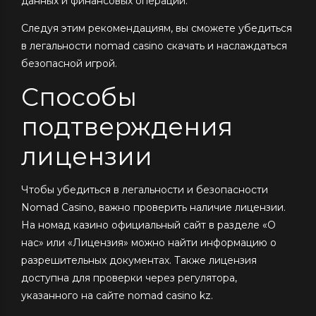
данных и финансовых операций.
Следуя этим рекомендациям, вы сможете убедиться
в легальности nomad casino скачать и наслаждаться
безопасной игрой.
Способы
подтверждения
лицензии
Чтобы убедиться в легальности и безопасности
Nomad Casino, важно проверить наличие лицензии.
На номад казино официальный сайт в разделе «О
нас» или «Лицензия» можно найти информацию о
разрешительных документах. Также лицензия
доступна для проверки через регулятора,
указанного на сайте nomad casino kz.