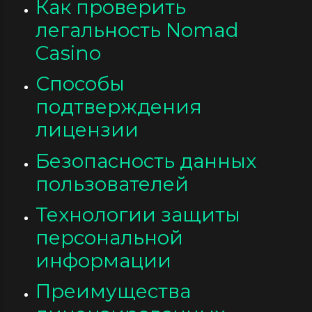
Как проверить
легальность Nomad
Casino
Способы
подтверждения
лицензии
Безопасность данных
пользователей
Технологии защиты
персональной
информации
Преимущества