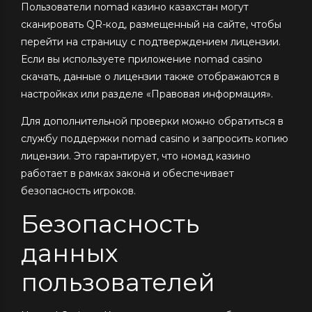
Пользователи nomad казино казахстан могут
сканировать QR-код, размещенный на сайте, чтобы
перейти на страницу с подтверждением лицензии.
Если вы используете приложение nomad casino
скачать, данные о лицензии также отображаются в
настройках или разделе «Правовая информация».
Для дополнительной проверки можно обратиться в
службу поддержки nomad casino и запросить копию
лицензии. Это гарантирует, что номад казино
работает в рамках закона и обеспечивает
безопасность игроков.
Безопасность
данных
пользователей