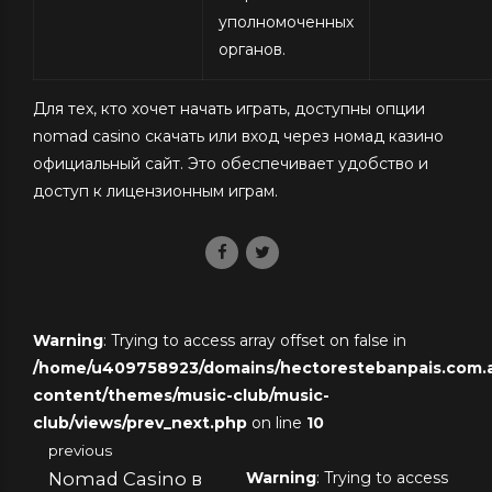
уполномоченных
органов.
Для тех, кто хочет начать играть, доступны опции
nomad casino скачать или вход через номад казино
официальный сайт. Это обеспечивает удобство и
доступ к лицензионным играм.
Warning
: Trying to access array offset on false in
/home/u409758923/domains/hectorestebanpais.com.ar
content/themes/music-club/music-
club/views/prev_next.php
on line
10
previous
Nomad Casino в
Warning
: Trying to access