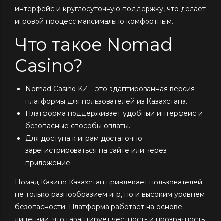
интерфейс и круглосуточную поддержку, что делает
игровой процесс максимально комфортным.
Что такое Nomad
Casino?
Nomad Casino KZ – это адаптированная версия
платформы для пользователей из Казахстана.
Платформа поддерживает удобный интерфейс и
безопасные способы оплаты.
Для доступа к играм достаточно
зарегистрироваться на сайте или через
приложение.
Номад Казино Казахстан привлекает пользователей
не только разнообразием игр, но и высоким уровнем
безопасности. Платформа работает на основе
лицензии, что гарантирует честность и прозрачность