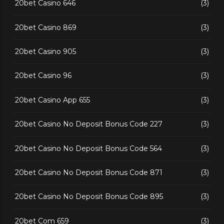
20bet Casino 646
(3)
20bet Casino 869
(3)
20bet Casino 905
(3)
20bet Casino 96
(3)
20bet Casino App 655
(3)
20bet Casino No Deposit Bonus Code 227
(3)
20bet Casino No Deposit Bonus Code 564
(3)
20bet Casino No Deposit Bonus Code 871
(3)
20bet Casino No Deposit Bonus Code 895
(3)
20bet Com 659
(3)