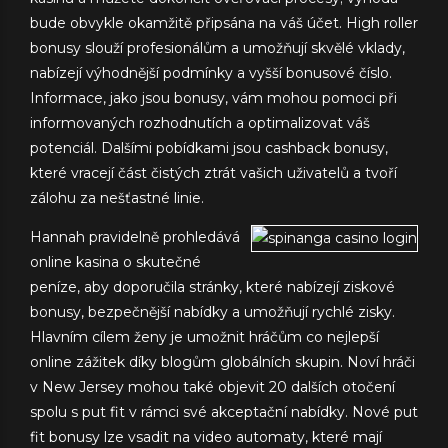
bude obvykle okamžitě připsána na váš účet. High roller
bonusy slouží profesionálům a umožňují skvělé vklady,
nabízejí výhodnější podmínky a vyšší bonusové číslo.
Informace, jako jsou bonusy, vám mohou pomoci při
informovaných rozhodnutích a optimalizovat váš
potenciál. Dalšími pobídkami jsou cashback bonusy,
které vracejí část čistých ztrát vašich uživatelů a tvoří
zálohu za nešťastné linie.
Hannah pravidelně prohledává
online kasina o skutečné
peníze, aby doporučila stránky, které nabízejí ziskové
bonusy, bezpečnější nabídky a umožňují rychlé zisky.
Hlavním cílem ženy je umožnit hráčům co nejlepší
online zážitek díky blogům globálních skupin. Noví hráči
v New Jersey mohou také objevit 20 dalších otočení
spolu s put fit v rámci své akceptační nabídky. Nové put
fit bonusy lze vsadit na video automaty, které mají