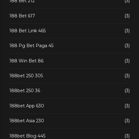
188 Bet 212
(3)
188 Bet 617
(3)
188 Bet Link 465
(3)
188 Pg Bet Paga 45
(3)
188 Win Bet 86
(3)
188bet 250 305
(3)
188bet 250 36
(3)
188bet App 630
(3)
188bet Asia 230
(3)
188bet Blog 445
(3)