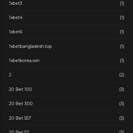
1xbet3
(1)
1xbet4
(1)
1xbet6
(1)
1xbetbangladesh.top
(1)
1xbetkorea.win
(1)
2
(2)
20 Bet 100
(3)
20 Bet 300
(3)
20 Bet 557
(3)
20 Bet 57
(3)