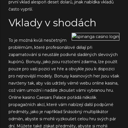
první vklad alespoň deset dolarů, jinak nabídka vkladů
často vyprší.
Vklady v shodách
To je možná kvůli nesčetným
problémům, které profesionálové dělají při
zapamatování si neustále podivně sladěných slevových
kupónů. Bonusy, jako jsou roztočení zdarma, lze použít
pouze pro vaši pozici ve hře a obvykle jsou k dispozici
pro nejnovější modely. Bonusy kasinových her jsou však
navrženy tak, aby vás udržely věrné webu online kasina,
což vám umožní i nadále zkoušet vámi vybranou hru.
Online kasino Caesars Palace pořádá několik
propagačních akcí, které vám nabízejí další podpůrné
předměty, jako je například 5násobný multiplikátor
odměn, abyste si mohli vyzkoušet celou hru svých pár
dní. Můžete také získat předměty, abyste si mohli