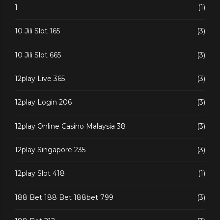
1
(1)
10 Jili Slot 165
(3)
10 Jili Slot 665
(3)
12play Live 365
(3)
12play Login 206
(3)
12play Online Casino Malaysia 38
(3)
12play Singapore 235
(3)
12play Slot 418
(1)
188 Bet 188 Bet 188bet 799
(3)