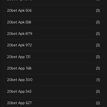
20bet Apk 506
(3)
20bet Apk 558
(3)
20bet Apk 879
(3)
20bet Apk 972
(3)
20bet App 131
(3)
20bet App 168
(3)
20bet App 300
(1)
20bet App 543
(3)
20bet App 627
(2)