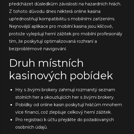
předcházet důsledkům závislosti na hazardních hrách.
Z tohoto důvodu dnes některá online kasina
upřednostňují kompatibilitu s mobilními zařízeními.
Nejnovější aplikace pro mobilní kasina jsou klíčové,
protože vylepšují herní zážitek pro mobilní profesionály
tím, že poskytují optimalizovaná rozhraní a
bezproblémové navigování.
Druh místních
kasinových pobídek
Hry s živými brokery zahrnují rozmanitý seznam
stolních her a okouzlujících her s živými brokery.
Pobídky od online kasin poskytují hráčům mnohem
více financí, což zlepšuje celkový herní zážitek.
Pro registraci k účtu přejděte do požadovaných
osobních údajů.