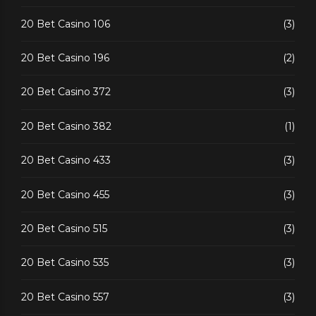
20 Bet Casino 106
(3)
20 Bet Casino 196
(2)
20 Bet Casino 372
(3)
20 Bet Casino 382
(1)
20 Bet Casino 433
(3)
20 Bet Casino 455
(3)
20 Bet Casino 515
(3)
20 Bet Casino 535
(3)
20 Bet Casino 557
(3)