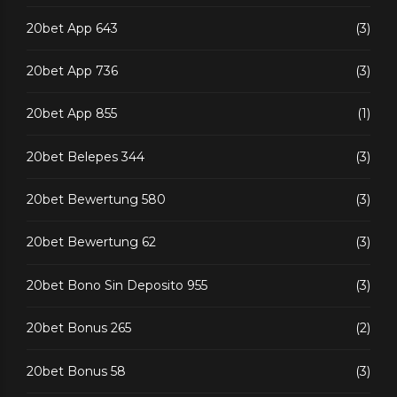
20bet App 643
(3)
20bet App 736
(3)
20bet App 855
(1)
20bet Belepes 344
(3)
20bet Bewertung 580
(3)
20bet Bewertung 62
(3)
20bet Bono Sin Deposito 955
(3)
20bet Bonus 265
(2)
20bet Bonus 58
(3)