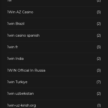
1w
(2)
1Win AZ Casino
(3)
1win Brazil
(2)
1win casino spanish
(2)
1win fr
(3)
1win India
(2)
1WIN Official In Russia
(3)
1win Turkiye
(7)
1win uzbekistan
(2)
1win-uz-kirish.org
(1)