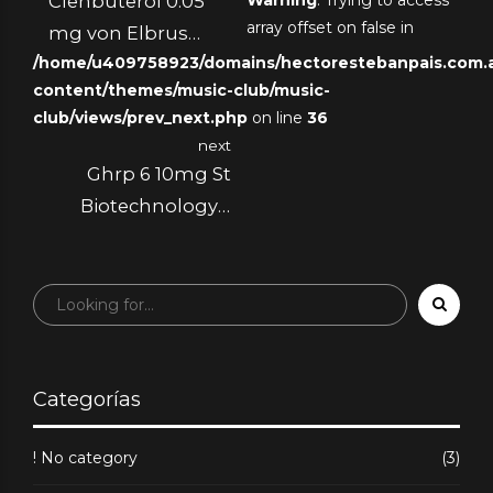
Clenbuterol 0.05
array offset on false in
mg von Elbrus
/home/u409758923/domains/hectorestebanpais.com.ar
Pharmaceuticals:
content/themes/music-club/music-
Wirkung und
club/views/prev_next.php
on line
36
Anwendung
next
Ghrp 6 10mg St
Biotechnology –
Ein Überblick für
Bodybuilder
Categorías
! No category
(3)