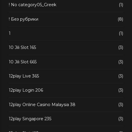
! No category05_Greek
(1)
! Без рубрики
(8)
1
(1)
10 Jili Slot 165
(3)
10 Jili Slot 665
(3)
12play Live 365
(3)
12play Login 206
(3)
12play Online Casino Malaysia 38
(3)
12play Singapore 235
(3)