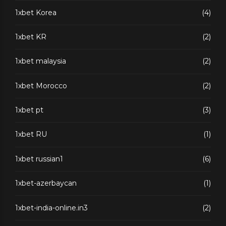
1xbet Korea
(4)
1xbet KR
(2)
1xbet malaysia
(2)
1xbet Morocco
(2)
1xbet pt
(3)
1xbet RU
(1)
1xbet russian1
(6)
1xbet-azerbaycan
(1)
1xbet-india-online.in3
(2)